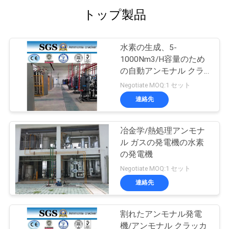
トップ製品
水素の生成、5-
1000Nm3/H容量のため
の自動アンモナル クラ
ッカー
Negotiate MOQ:1 セット
連絡先
冶金学/熱処理アンモナ
ル ガスの発電機の水素
の発電機
Negotiate MOQ:1 セット
連絡先
割れたアンモナル発電
機/アンモナル クラッカ