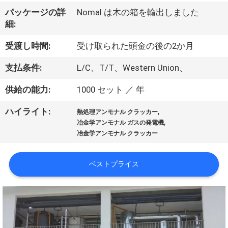
ち
パッケージの詳
Nomal は木の箱を輸出しました
に
細:
つ
受渡し時間:
受け取られた頭金の後の2か月
い
支払条件:
L/C、T/T、Western Union、
て
供給の能力:
1000 セット ／ 年
,
ハイライト:
工
熱処理アンモナル クラッカー
,
冶金学アンモナル ガスの発電機
場
冶金学アンモナル クラッカー
見
ベストプライス
学
品