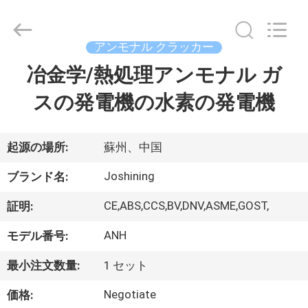
©
2015
-
2026
JoShining
アンモナル クラッカー
Energy
&
Technology
冶金学/熱処理アンモナル ガ
家
Co.,Ltd.
All
Rights
スの発電機の水素の発電機
Reserved.
製
品
起源の場所:
蘇州、中国
Joshining
ブランド名:
わ
CE,ABS,CCS,BV,DNV,ASME,GOST,
証明:
た
ANH
モデル番号:
し
最小注文数量:
1 セット
た
Negotiate
価格: