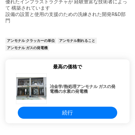
優れたインフラストラクチャが 経験豊富な技術者によっ
ラ
て 構築されています
設備の設置と使用の支援のための洗練された開発R&D部
イ
門
バ
アンモナル クラッカーの単位
アンモナル割れること
シ
アンモナル ガスの発電機
ー
最高の価格で
ポ
リ
冶金学/熱処理アンモナル ガスの発
シ
電機の水素の発電機
ー
続行