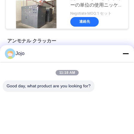
ーの単位の使用ニッケル
の触媒
Negotiate MOQ:1 セット
連絡先
アンモナル クラッカー
Jojo
アモニアクレイカー工場 水素生産,ガラス浮動ライン,鉄鋼産業
水素の生産アンモナル クラッカーの植物ガラスの岩糸製鉄業
11:18 AM
自動アンモナル ガスの発電機の簡単な取付け
Good day, what product are you looking for?
人気カテゴリ
すべて
PSA 窒素の発電機
VSA酸素発生器
VPSAの酸素の発電