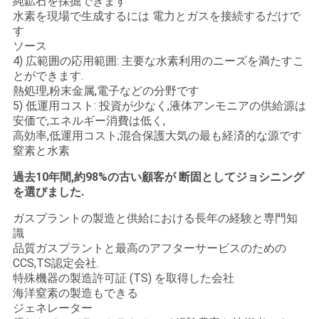
純鉱石を採掘できます
水素を現場で生成するには 電力とガスを接続するだけで
て
す
ソース
く
4) 広範囲の応用範囲: 主要な水素利用のニーズを満たすこ
とができます.
だ
熱処理,粉末金属,電子などの分野です
さ
5) 低運用コスト: 投資が少なく,液体アンモニアの供給源は
安価で,エネルギー消費は低く,
い
高効率,低運用コスト;混合保護大気の最も経済的な源です
窒素と水素
過去10年間,約98%の古い顧客が 断固としてジョシニング
NEWS
を選びました.
ガスプラントの製造と供給における長年の経験と専門知
地
識
品質ガスプラントと最高のアフターサービスのための
図
CCS,TS認定会社.
特殊機器の製造許可証 (TS) を取得した会社
海洋窒素の製造もできる
プ
ジェネレーター