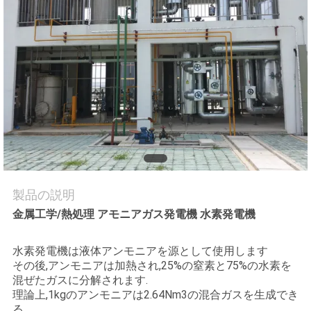
質
管
理
お
問
い
合
製品の説明
金属工学/熱処理 アモニアガス発電機 水素発電機
わ
せ
水素発電機は液体アンモニアを源として使用します
その後,アンモニアは加熱され,25%の窒素と75%の水素を
混ぜたガスに分解されます.
ニ
理論上,1kgのアンモニアは2.64Nm3の混合ガスを生成でき
る.