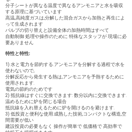
ュ
分子シートが異なる温度で異なるアンモニアと水を吸収
する原理に基づいています
ー
高温,高純度ガスは,分解した混合ガスから加熱と再生によ
って生成されます
ス
バルブの切り替えと設備全体の加熱時間はすべて
自動制御 処理や操作のために 特殊なスタッフが 現場に必
要ありません
事
特性と特性:
件
1) 水と電力を節約する.アンモニアを分解する過程で水を
使わないので,
分解反応から発生する熱は,アンモニアを予熱するために
引
使用されます.
電気の節約のためです
金
2) 抵抗線はすぐに交換できます: 数分以内に交換できます.
温めるために炉を閉じる場合
を
抵抗線を入れ替えるために炉を開けるのを避けます.
3) 低投資と便利な使用:成熟した技術,コンパクトな構造,空
求
間需要が低い
建設投資の必要もなく 操作が簡単で 低価格で 高効率で
め