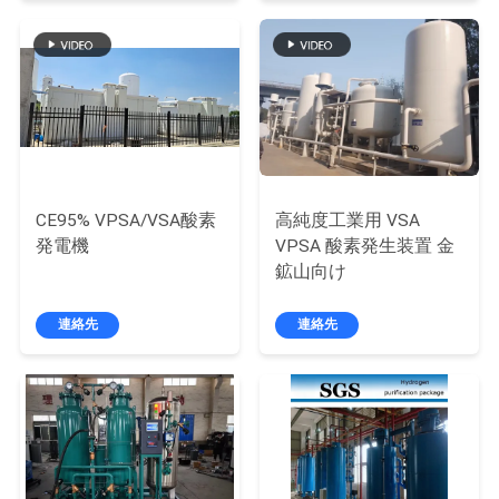
質
dB)
管
理
お
問
CE95% VPSA/VSA酸素
高純度工業用 VSA
発電機
VPSA 酸素発生装置 金
い
鉱山向け
合
連絡先
連絡先
わ
せ
ニ