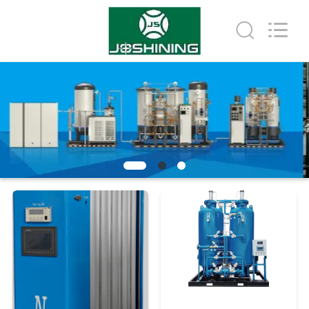
©
2015
-
2026
JoShining
Energy
&
Technology
家
Co.,Ltd.
All
Rights
Reserved.
製
品
わ
た
し
た