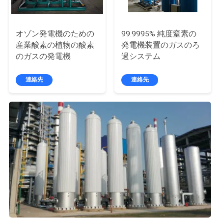
ュ
ー
オゾン発電機のための
99.9995% 純度窒素の
産業酸素の植物の酸素
発電機装置のガスのろ
ス
のガスの発電機
過システム
連絡先
連絡先
事
件
引
金
を
求
め