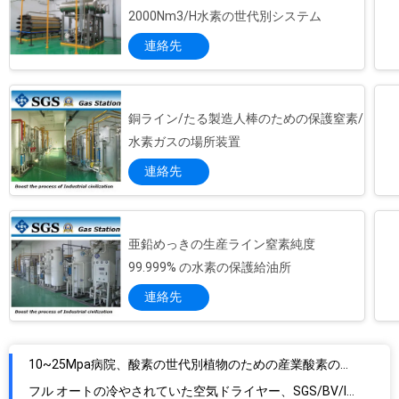
2000Nm3/H水素の世代別システム
窒素の世代別単位 PSA 窒素の発電機の高い純度 99.9995%
ラ
自動車部品 PSA 窒素の発電機システム/窒素の世代別植物
連絡先
イ
忍耐/伝動装置の締める物、窒素のガスの工業生産のための Psa 窒素の植物
バ
高い純度フロート ガラスの生産ラインのための産業 PSA 窒素の発電機
銅ライン/たる製造人棒のための保護窒素/
熱処理の炉のための専門窒素の世代別システム
シ
水素ガスの場所装置
薬剤の中間物の生産の酸素の発電機1-1000Nm3/H
ー
連絡先
病院の薬剤の満ちる生産ラインのための自動産業酸素の発電機
ポ
カプセルの生産ライン酸素の発電機/酸素の世代別システム
高い純度の酸素の発電機PSAの酸素のガスの発電機
リ
亜鉛めっきの生産ライン窒素純度
10~25Mpa病院、酸素の世代別植物のための産業酸素の発電機
99.999% の水素の保護給油所
シ
フル オートの冷やされていた空気ドライヤー、SGS/BV/ISO/TS/セリウムの承認を浄化して下さい
連絡先
ー
Ingersoll の冷却する空気ドライヤー/ランドは空気ドライヤー 200 CFH を冷やしました
Domanic のハンター Parker は最も低く空気ドライヤー 21.6 CFH 140 PSI を/露点 36°F 冷やしました
GA-90-250 地図書- Copco 窒素の空気圧縮機高い信頼性 110 の PSI の
高く有効な Ingersoll のランド窒素システム空気圧縮機の省エネ