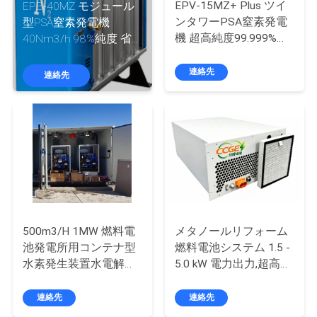
ち
EPV-15MZ+ Plus ツイ
EPB-40MZ モジュール
ンタワーPSA窒素発電
型PSA窒素発電機
に
機 超高純度99.999%
40Nm3/h 98%純度 省
つ
15Nm3/h流量
エネVP制御
連絡先
連絡先
い
て
工
場
見
500m3/H 1MW 燃料電
メタノールリフォーム
学
池発電所用コンテナ型
燃料電池システム 1.5 -
水素発生装置水電解装
5.0 kW 電力出力,超高エ
置
ネルギー変換 (≥46%),バ
品
ックアップ電力のため
連絡先
連絡先
の超静かな性能 (<65