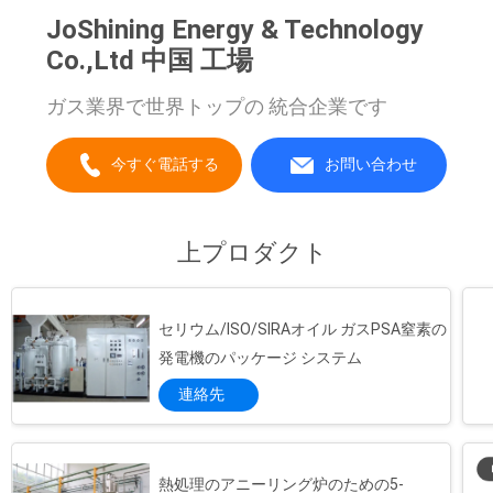
JoShining Energy & Technology
て
Co.,Ltd 中国 工場
く
ガス業界で世界トップの 統合企業です
だ
さ
今すぐ電話する
お問い合わせ
い
上プロダクト
NEWS
セリウム/ISO/SIRAオイル ガスPSA窒素の
地
発電機のパッケージ システム
連絡先
図
タングステンの企業のためのカスタマイズされた N2 の世代別植物 PSA 窒素の発電機
繊維の化学工業の高い純度窒素の発電機/窒素の世代別単位
プ
世帯の使用 PSA 窒素の発電機の液体窒素の生産工場
熱処理のアニーリング炉のための5-