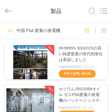
©
2015
-
製品
2026
JoShining
Energy
&
Technology
家
175
Co.,Ltd.
中国 PSA 窒素の発電機
All
Rights
Reserved.
PSA 窒素の発電機
製
HOT
99.9995% SGS/CCSの高
品
い純度窒素の世代別単位
は承認しました
negotiable MOQ:1 セット
わ
今すぐお問い合わせ
9
た
HOT
セリウム/ISO/SIRAオイ
し
VSA酸素発生器
ル ガスPSA窒素の発電
た
機のパッケージ システ
ム
Negotiate MOQ:1 セット