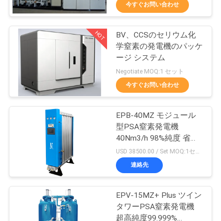
ち
今すぐお問い合わせ
に
HOT
BV、CCSのセリウム化
つ
5
学窒素の発電機のパッケ
い
VPSAの酸素の発電
ージ システム
Negotiate MOQ:1 セット
て
機
今すぐお問い合わせ
工
EPB-40MZ モジュール
型PSA窒素発電機
場
40Nm3/h 98%純度 省エ
44
見
ネVP制御
USD 38500.00 / Set MOQ:1セット
連絡先
学
PSA酸素発電機
EPV-15MZ+ Plus ツイン
品
タワーPSA窒素発電機
超高純度99.999%