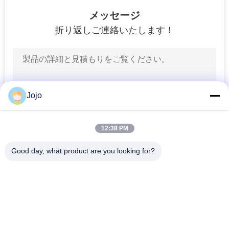
2
ラ
メッセージ
折り返しご連絡いたします！
イ
炭素捕獲の解決策
バ
シ
ー
Jojo
ポ
8
12:38 PM
リ
RX のガスの発電機
Good day, what product are you looking for?
シ
人気カテゴリ
すべて
ー
PSA 窒素の発電機
VSA酸素発生器
3