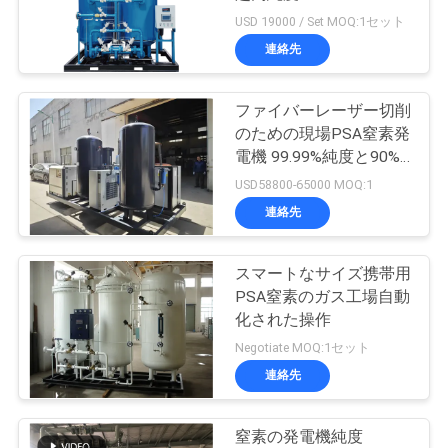
質
15Nm3/h流量
USD 19000 / Set MOQ:1セット
管
連絡先
3
理
ファイバーレーザー切削
圧力酸素チャンバー
のための現場PSA窒素発
お
電機 99.99%純度と90%
コスト削減
USD58800-65000 MOQ:1
問
連絡先
い
合
スマートなサイズ携帯用
74
PSA窒素のガス工場自動
わ
化された操作
膜窒素の発電機
Negotiate MOQ:1セット
せ
連絡先
ニ
窒素の発電機純度