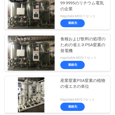
99.9995のリチウム電気
ュ
の企業
31
ー
Negotiate MOQ:1 セット
連絡先
ス
水素の発電機
食糧および飲料の処理の
事
ための省エネPSA窒素の
発電機
件
negotiable MOQ:1 セット
連絡先
34
引
アンモナル クラッ
産業窒素PSA窒素の植物
金
の省エネの単位
カー
を
Negotiate MOQ:1セット
求
連絡先
め