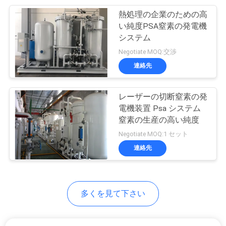
て
熱処理の企業のための高
15
い純度PSA窒素の発電機
メタノールの割れ
く
システム
Negotiate MOQ:交渉
だ
ること
連絡先
さ
い
レーザーの切断窒素の発
電機装置 Psa システム
窒素の生産の高い純度
20
NEWS
Negotiate MOQ:1 セット
連絡先
水素の燃料電池
地
図
多くを見て下さい
プ