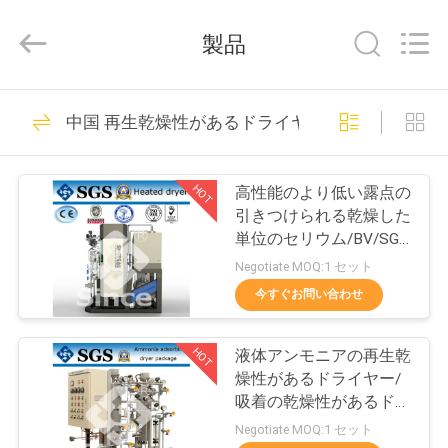
©
2015
-
製品
2026
JoShining
Energy
&
Technology
家
175
Co.,Ltd.
中国 再生乾燥性があるドライヤー
All
Rights
Reserved.
PSA 窒素の発電機
製
HOT
高性能のより低い露点の
品
引きつけられる乾燥した
単位のセリウム/BV/SGS
は承認しました
Negotiate MOQ:1 セット
わ
今すぐお問い合わせ
9
た
HOT
液体アンモニアの再生乾
し
VSA酸素発生器
燥性があるドライヤー/
た
吸着の乾燥性があるドラ
イヤー
Negotiate MOQ:1 セット