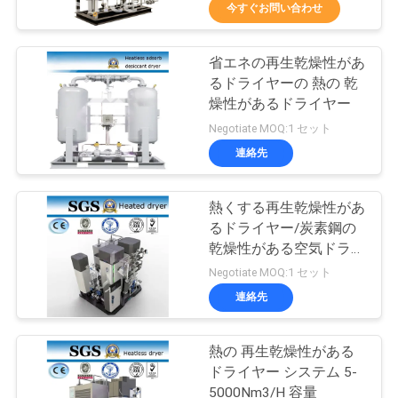
ち
今すぐお問い合わせ
に
省エネの再生乾燥性があ
つ
5
るドライヤーの 熱の 乾
い
VPSAの酸素の発電
燥性があるドライヤー
Negotiate MOQ:1 セット
て
機
連絡先
工
熱くする再生乾燥性があ
るドライヤー/炭素鋼の
場
乾燥性がある空気ドライ
44
見
ヤー
Negotiate MOQ:1 セット
連絡先
学
PSA酸素発電機
熱の 再生乾燥性がある
品
ドライヤー システム 5-
5000Nm3/H 容量