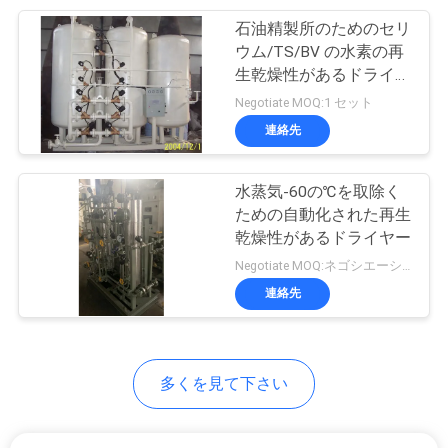
て
石油精製所のためのセリ
15
ウム/TS/BV の水素の再
メタノールの割れ
く
生乾燥性があるドライヤ
ー
Negotiate MOQ:1 セット
だ
ること
連絡先
さ
い
水蒸気-60の℃を取除く
ための自動化された再生
乾燥性があるドライヤー
20
NEWS
Negotiate MOQ:ネゴシエーション
連絡先
水素の燃料電池
地
図
多くを見て下さい
プ