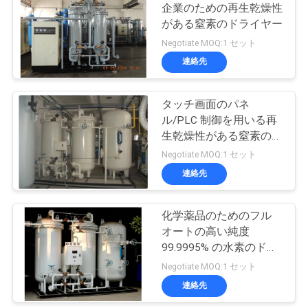
企業のための再生乾燥性
ュ
がある窒素のドライヤー
31
ー
Negotiate MOQ:1 セット
連絡先
ス
水素の発電機
タッチ画面のパネ
事
ル/PLC 制御を用いる再
生乾燥性がある窒素のド
件
ライヤー
Negotiate MOQ:1 セット
連絡先
34
引
アンモナル クラッ
化学薬品のためのフル
金
オートの高い純度
カー
を
99.9995% の水素のドラ
イヤー装置
Negotiate MOQ:1 セット
求
連絡先
め