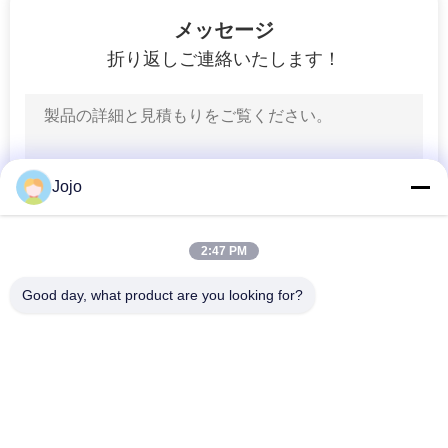
2
ラ
メッセージ
折り返しご連絡いたします！
イ
炭素捕獲の解決策
バ
シ
ー
Jojo
ポ
8
2:47 PM
リ
RX のガスの発電機
Good day, what product are you looking for?
シ
人気カテゴリ
すべて
ー
PSA 窒素の発電機
VSA酸素発生器
3