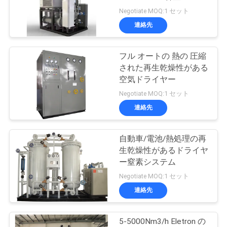
質
Negotiate MOQ:1 セット
管
連絡先
3
理
フル オートの 熱の 圧縮
圧力酸素チャンバー
された再生乾燥性がある
お
空気ドライヤー
Negotiate MOQ:1 セット
問
連絡先
い
合
自動車/電池/熱処理の再
74
生乾燥性があるドライヤ
わ
ー窒素システム
膜窒素の発電機
Negotiate MOQ:1 セット
せ
連絡先
ニ
5-5000Nm3/h Eletron の