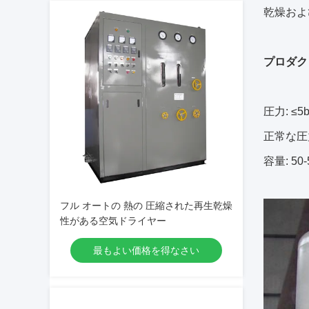
乾燥およ
プロダクト
圧力: ≤5b
正常な圧力
容量: 50
フル オートの 熱の 圧縮された再生乾燥
性がある空気ドライヤー
最もよい価格を得なさい