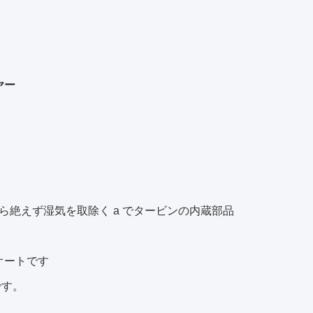
ヤー
絶えず湿気を取除く a でタービンの内蔵部品
オートです
です。