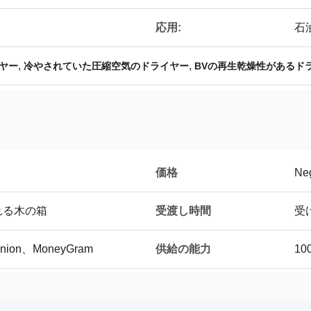
応用:
石
,
,
ヤー
冷やされていた圧縮空気のドライヤー
BVの再生乾燥性があるド
価格
Neg
受渡し時間
れる木の箱
受
供給の能力
Union、MoneyGram
10