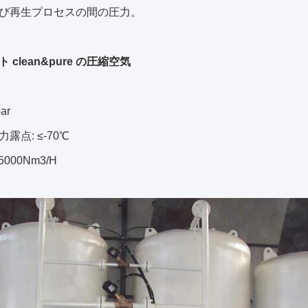
び再生プロセスの間の圧力。
 clean&pure の圧縮空気
ar
露点: ≤-70℃
-5000Nm3/H