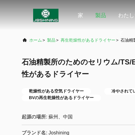
家
製品
わたし
て
ホーム
>
製品
>
再生乾燥性があるドライヤー
>
石油精
石油精製所のためのセリウム/TS/
性があるドライヤー
乾燥性がある空気ドライヤー
冷やされて
BVの再生乾燥性があるドライヤー
起源の場所:
蘇州、中国
ブランド名:
Joshining