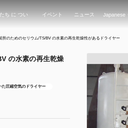
たち に つい
イベント
ニュース
Japanese
製所のためのセリウム/TS/BV の水素の再生乾燥性があるドライヤー
BV の水素の再生乾燥
いた圧縮空気のドライヤー