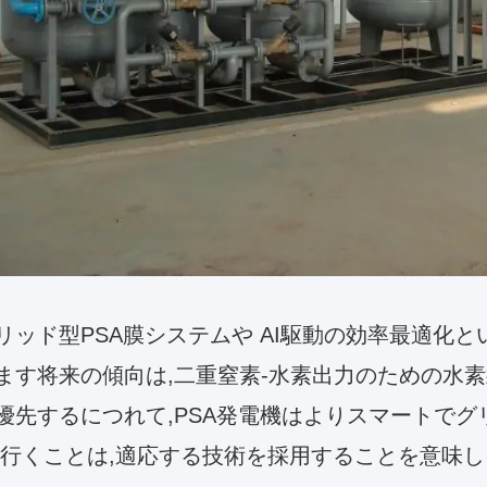
リッド型PSA膜システムや AI駆動の効率最適化
ます将来の傾向は,二重窒素-水素出力のための水素
優先するにつれて,PSA発電機はよりスマートで
を行くことは,適応する技術を採用することを意味し