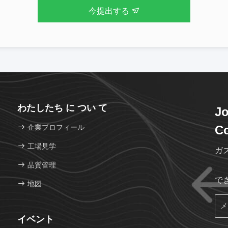
今提出する
わたしたち に つい て
Jo
企業プロフィール
Co
工場見学
ガ
品質管理
で
地図
イベント