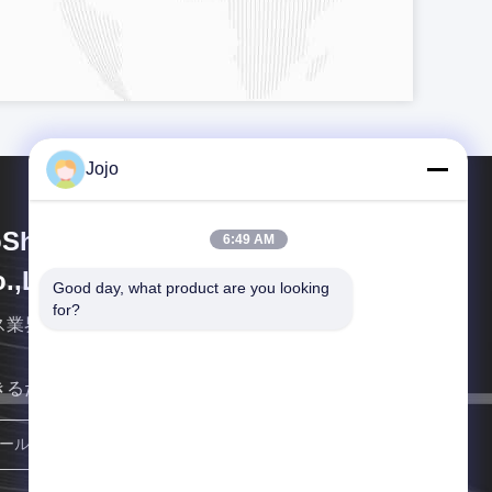
Jojo
Shining Energy & Technology
6:49 AM
.,Ltd
Good day, what product are you looking 
for?
ス業界で世界トップの 統合企業です
きるだけ早くご連絡いたします。
登録する