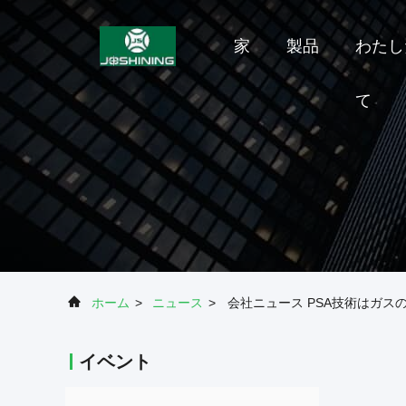
家
製品
わたし
て
ホーム
>
ニュース
>
会社ニュース PSA技術はガ
イベント