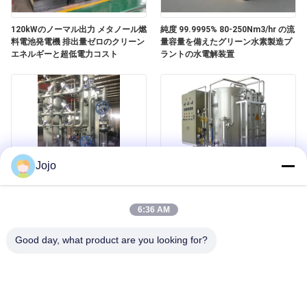
ュ
120kWのノーマル出力 メタノール燃
純度 99.9995% 80-250Nm3/hr の流
ー
料電池発電機 排出量ゼロのクリーン
量容量を備えたグリーン水素製造プ
エネルギーと超低電力コスト
ラントの水電解装置
ス
事
件
Jojo
引
自動アンモナル ガスの発電機の簡単
水素の生産アンモナル クラッカーの
な取付け
植物ガラスの岩糸製鉄業
6:36 AM
金
Good day, what product are you looking for?
を
求
め