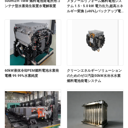
質
500m3/H 1MW 燃料電池発電所用コ
メタノールリフォーム燃料電池シス
ンテナ型水素発生装置水電解装置
テム 1.5 - 5.0 kW 電力出力,超高エネ
ルギー変換 (≥46%),バックアップ電
管
力のための超静かな性能 (<65 dB)
理
お
問
い
60kW液体冷却PEM燃料電池水素発
クリーンエネルギーソリューション
電機 99.99%水素純度
のためのゼロ汚染50kW水冷水水素
合
燃料電池発電システム
わ
せ
ニ