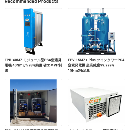
ち
Recommended Products
に
つ
い
て
EPB-40MZ モジュール型PSA窒素発
EPV-15MZ+ Plus ツインタワーPSA
工
電機 40Nm3/h 98%純度 省エネVP制
窒素発電機 超高純度99.999%
御
15Nm3/h流量
場
見
学
品