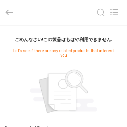
©
2015
-
2026
JoShining
Energy
&
Technology
家
Co.,Ltd.
All
Rights
ごめんなさい!この製品はもはや利用できません.
Reserved.
製
Let's see if there are any related products that interest
you
品
わ
た
し
た