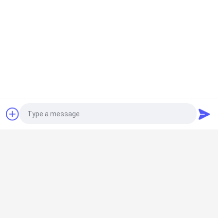
て
く
だ
さ
い
見積依頼
人気カテゴリ
すべて
NEWS
PSA 窒素の発電機
VSA酸素発生器
地
Photo
図
VPSAの酸素の発電
PSA酸素発電機
機
Video Call
プ
Audio Call
圧力酸素チャンバー
膜窒素の発電機