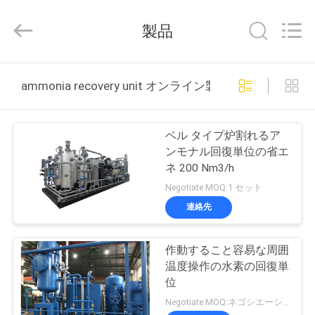
©
2015
-
製品
2026
JoShining
Energy
&
Technology
家
Co.,Ltd.
ammonia recovery unit オンライン製造
All
Rights
Reserved.
製
ベル タイプ炉割れるア
品
ンモナル回復単位の省エ
ネ 200 Nm3/h
Negotiate MOQ:1 セット
わ
連絡先
た
作動すること容易な周囲
し
温度操作の水素の回復単
た
位
Negotiate MOQ:ネゴシエーション