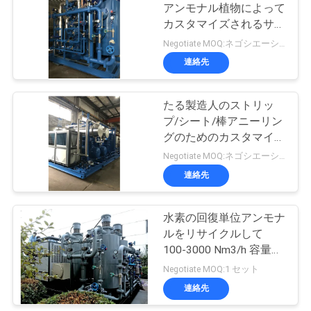
アンモナル植物によって
ュ
カスタマイズされるサイ
ー
ズ
Negotiate MOQ:ネゴシエーション
連絡先
ス
たる製造人のストリッ
事
プ/シート/棒アニーリン
グのためのカスタマイズ
件
された水素の回復単位
Negotiate MOQ:ネゴシエーション
連絡先
引
水素の回復単位アンモナ
金
ルをリサイクルして
を
100-3000 Nm3/h 容量を
植えて下さい
Negotiate MOQ:1 セット
求
連絡先
め