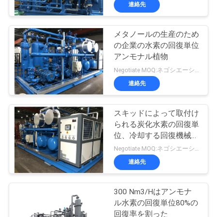
ち
連絡先
に
メタノールの生産のため
つ
の企業の水素の回復単位
い
アンモナル植物
Negotiate MOQ:ネゴシエーション
て
連絡先
工
スキッドによって取付け
られる炭化水素の回復単
場
位、冷却する回復機械簡
見
単な取付け
Negotiate MOQ:ネゴシエーション
連絡先
学
300 Nm3/Hはアンモナ
品
ル水素の回復単位80%の
回復率を割った