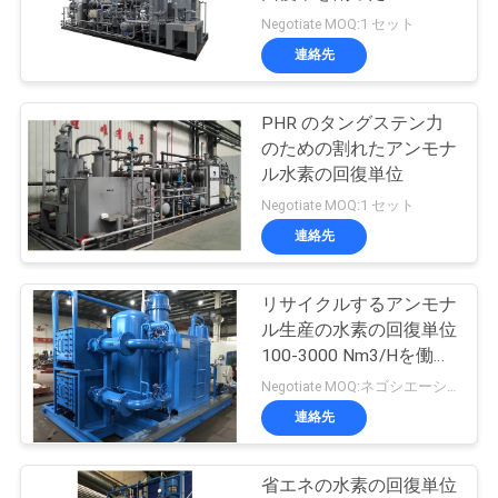
質
Negotiate MOQ:1 セット
管
連絡先
理
PHR のタングステン力
のための割れたアンモナ
お
ル水素の回復単位
Negotiate MOQ:1 セット
問
連絡先
い
合
リサイクルするアンモナ
ル生産の水素の回復単位
わ
100-3000 Nm3/Hを働か
せます
Negotiate MOQ:ネゴシエーション
せ
連絡先
ニ
省エネの水素の回復単位