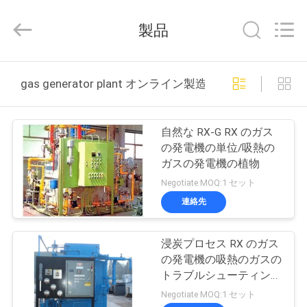
©
2015
-
製品
2026
JoShining
Energy
&
Technology
家
Co.,Ltd.
gas generator plant オンライン製造
All
Rights
Reserved.
製
自然な RX-G RX のガス
品
の発電機の単位/吸熱の
ガスの発電機の植物
Negotiate MOQ:1 セット
わ
連絡先
た
浸炭プロセス RX のガス
し
の発電機の吸熱のガスの
た
トラブルシューティング
用具
Negotiate MOQ:1 セット