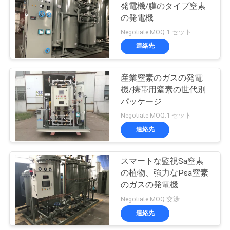
発電機/膜のタイプ窒素
ュ
の発電機
ー
Negotiate MOQ:1 セット
連絡先
ス
産業窒素のガスの発電
事
機/携帯用窒素の世代別
パッケージ
件
Negotiate MOQ:1 セット
連絡先
引
スマートな監視Sa窒素
金
の植物、強力なPsa窒素
を
のガスの発電機
Negotiate MOQ:交渉
求
連絡先
め