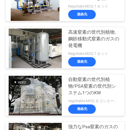
質
Negotiate MOQ:1 セット
管
連絡先
理
高速窒素の世代別植物、
鋼鉄移動式窒素のガスの
お
発電機
Negotiate MOQ:1 セット
問
連絡先
い
合
自動窒素の世代別植
物/PSA窒素の世代別シ
わ
ステム1つのKW
negotiable MOQ:ネゴシエーション
せ
連絡先
ニ
強力なPsa窒素のガスの