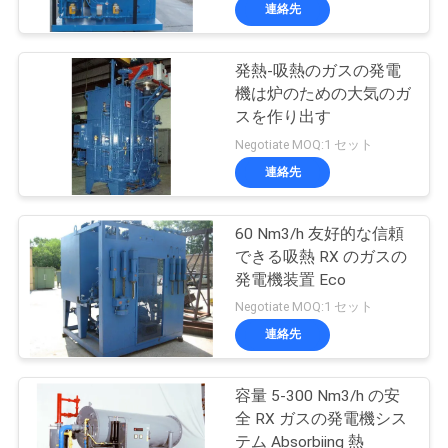
ち
連絡先
に
発熱-吸熱のガスの発電
つ
機は炉のための大気のガ
い
スを作り出す
Negotiate MOQ:1 セット
て
連絡先
工
60 Nm3/h 友好的な信頼
できる吸熱 RX のガスの
場
発電機装置 Eco
見
Negotiate MOQ:1 セット
連絡先
学
容量 5-300 Nm3/h の安
品
全 RX ガスの発電機シス
テム Absorbiing 熱