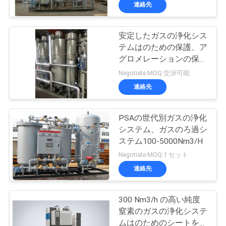
ち
連絡先
に
安定したガスの浄化シス
つ
テムはのための保護、ア
い
グロメレーションの保護
をアニールします
Negotiate MOQ:交渉可能
て
連絡先
工
PSAの世代別ガスの浄化
システム、ガスのろ過シ
場
ステム100-5000Nm3/H
見
Negotiate MOQ:1 セット
連絡先
学
300 Nm3/h の高い純度
品
窒素のガスの浄化システ
ムはのためのシートを冷