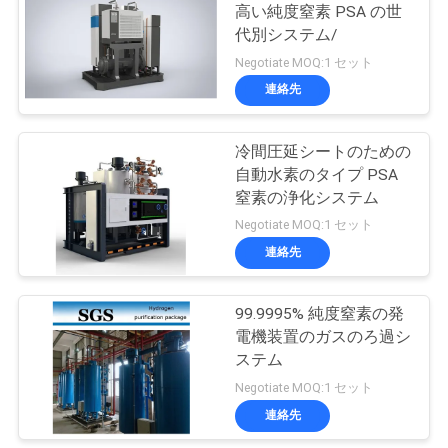
高い純度窒素 PSA の世
ュ
代別システム/
ー
Negotiate MOQ:1 セット
連絡先
ス
冷間圧延シートのための
事
自動水素のタイプ PSA
窒素の浄化システム
件
Negotiate MOQ:1 セット
連絡先
引
99.9995% 純度窒素の発
金
電機装置のガスのろ過シ
を
ステム
Negotiate MOQ:1 セット
求
連絡先
め