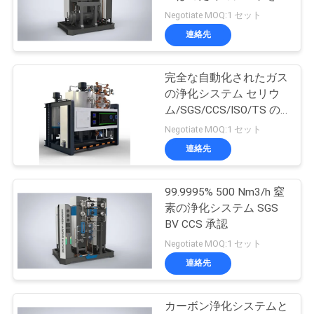
質
間圧延します
Negotiate MOQ:1 セット
管
連絡先
理
完全な自動化されたガス
の浄化システム セリウ
お
ム/SGS/CCS/ISO/TS の
承認
Negotiate MOQ:1 セット
問
連絡先
い
合
99.9995% 500 Nm3/h 窒
素の浄化システム SGS
わ
BV CCS 承認
Negotiate MOQ:1 セット
せ
連絡先
ニ
カーボン浄化システムと