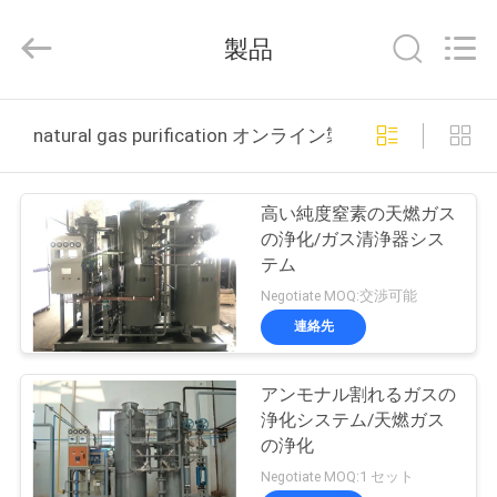
©
2015
-
製品
2026
JoShining
Energy
&
Technology
家
Co.,Ltd.
natural gas purification オンライン製造
All
Rights
Reserved.
製
高い純度窒素の天燃ガス
品
の浄化/ガス清浄器シス
テム
Negotiate MOQ:交渉可能
わ
連絡先
た
アンモナル割れるガスの
し
浄化システム/天燃ガス
た
の浄化
Negotiate MOQ:1 セット