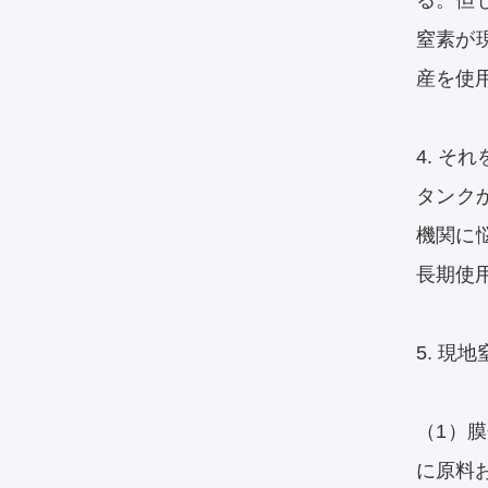
る。但
窒素が
産を使
4. 
タンク
機関に
長期使
5. 
（1）
に原料