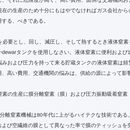
し、それに危険度が高く、高い費用、面倒な交通機関お
現在の生産のため十分にもはやでなければガス会社から
用する、べきである。
それを必要とし、回し、滅圧し、そして熱するとき液体窒
かdewarタンクを使用しなさい。液体窒素に便利およ
悩みおよび圧力を持って来る貯蔵タンクの液体窒素は頻
用、高い費用、交通機関の悩みは、供給の源によって影
現地窒素の生産に膜分離窒素（膜）および圧力振動吸着窒素
膜分離窒素機械は80年代に上がるハイテクな技術であ
および空繊維の膜として異なった率で膜のティッシュを