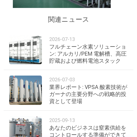
質
管
関連ニュース
理
2026-07-13
フルチェーン水素ソリューショ
お
ン: アルカリ/PEM 電解槽、高圧
問
貯蔵および燃料電池スタック
い
2026-07-03
合
業界レポート: VPSA 酸素技術が
ガーナの主要分野への戦略的投
わ
資として登場
せ
2025-09-13
あなたのビジネスは窒素供給を
ニ
コントロールする準備ができて