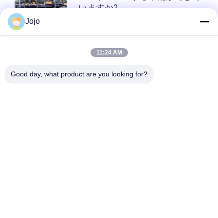
いますか?
ュ
Jojo
ー
ス
トップ
11:24 AM
Good day, what product are you looking for?
事
人気カテゴリ
すべて
件
PSA 窒素の発電機
VSA酸素発生器
引
VPSAの酸素の発電
金
PSA酸素発電機
機
を
圧力酸素チャンバー
膜窒素の発電機
求
アンモナル クラッカ
め
水素の発電機