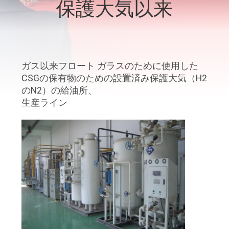
ち
保護大気以来
に
つ
い
ガス以来フロート ガラスのために使用した
CSGの保有物のための設置済み保護大気（H2
て
のN2）の給油所、
生産ライン
工
場
見
学
品