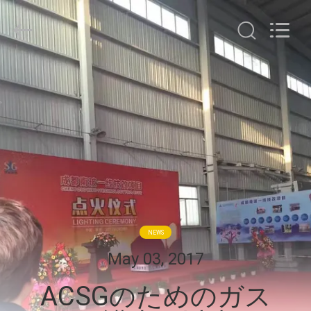
©
2015
-
2026
JoShining
Energy
&
Technology
家
Co.,Ltd.
All
Rights
Reserved.
製
品
わ
た
NEWS
し
May 03, 2017
た
ACSGのためのガス