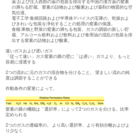
薬:および注入西部の薬の包装を排出する中国の漢方薬の窒素
の満ちる貯蔵、窒素の詰物および酸素および薬剤の物質的な空
て
気伝達。
電子工学:集積回路および半導体デバイスの宝庫の、乾燥およ
く
びきれいな包装を浄化することの処理の窒素の保護。
食糧:果物と野菜の窒素の満ちる包装、ガスの調節の新しい貯
だ
蔵、アルコール飲料および飲料および食用油の混乱の包装を排
出する窒素の詰物および酸素。
さ
速いガスおよび遅いガス
「従って速い」ガス窒素の膜の壁に「は遅い」ガスより、もっと
い
容易に浸透する
2つの流れに元のガスの混合物を分けること。 望ましい流れの純
度は調節することができる
NEWS
作動条件の変更によって。
地
窒素の膜の機能は「選択率」によって2つのガスを分ける、比率
図
定められる
2つのガスの透磁率の。 より高い選択率、より有効分離およびよ
り少なく
プ