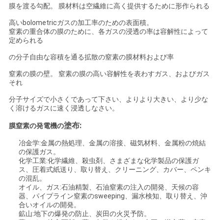
膜を渡る勾配。 膜材料は空繊維に高く提供するために形作られる
ュ
高いbolometricガスの加工率のための表面積。
ー
窒素の重合体の膜のために、各ガスの浸透の率は容解性によって
定められる
ス
の分子自由な容積を通る拡散の窒素の膜材料および率
窒素の膜の壁。 窒素の膜の高い容解性を表わすガス、およびガス
事
それ
分子サイズで小さくであって下さい、よりより大きい、より少な
件
く溶けるガスに速く浸透しなさい。
塗布:
膜窒素の発電機の
引
冶金学:金属の熱処理、金属の溶接、磁気材料、金属粉の焼結
の保護ガス。
金
化学工業:化学繊維、殺虫剤、さまざまな化学製品の保護ガ
ス、圧着式紙送り、取り替え、クリーニング、カバー、ペンキ
を
の混乱。
オイル、ガス:石油精製、石油窒素の注入の開発、天候の容
求
器、パイプライン窒素のsweeping、漏水検知、取り替え、沖
合いオイルの開発。
め
鉱山:地下の爆発の防止、炭田の火災予防。