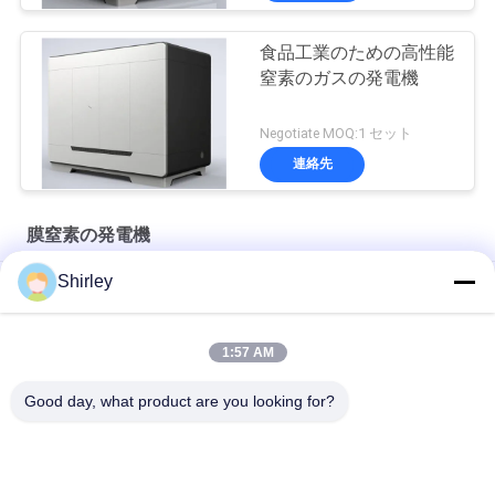
食品工業のための高性能
窒素のガスの発電機
Negotiate MOQ:1 セット
連絡先
膜窒素の発電機
Shirley
膜窒素の発電機純度99%の海洋企業BV CCSのTS Certifiation
食糧および飲料220V/50Hzのための産業膜窒素の発電機
1:57 AM
99.999%膜窒素の発電機の低い電力の消費
Good day, what product are you looking for?
人気カテゴリ
すべて