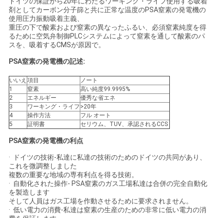
ドイツの保証から20年にわたるワーキング・ライフ使用する吸着
ュ
剤としてカーボン分子篩と共に正常な温度のPSA窒素の発電機の
使用圧力振動吸着主義、
ー
重圧の下で酸素および窒素の異なったふるい、必須窒素純度を得
るために空気弁制御PLCシステムによって窒素を通して酸素のパ
スを、吸着するCMSが原因で。
ス
PSA窒素の発電機の記述:
事
いいえ
項目
ノート
1
窒素
高い純度99.9995%
2
エネルギー
優秀な省エネ
件
3
ワーキング・ライフ
>20年
4
操作方法
フル オート
5
証明書
セリウム、TUV、承認されるCCS
引
PSA窒素の発電機の利点
金
· ドイツの技術-私達に私達の技術のためのドイツの共同があり、
これを微調整しました
を
複数の重要な地域の専有利点を得る技術。
· 自動化された操作- PSA窒素のガス工場私達は合併の完全自動化
求
を製造します
そして人員はガス工場を作動させるために要求されません。
· 低い電力の消費-私達は窒素の生産のための非常に低い電力の消
め