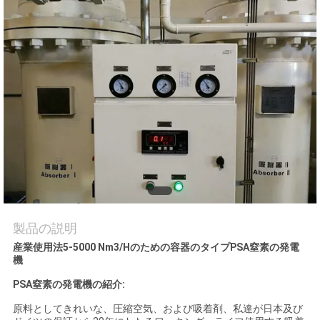
質
管
理
お
問
い
合
わ
製品の説明
産業使用法5-5000 Nm3/Hのための容器のタイプPSA窒素の発電
せ
機
PSA窒素の発電機の紹介:
ニ
原料としてきれいな、圧縮空気、および吸着剤、私達が日本及び