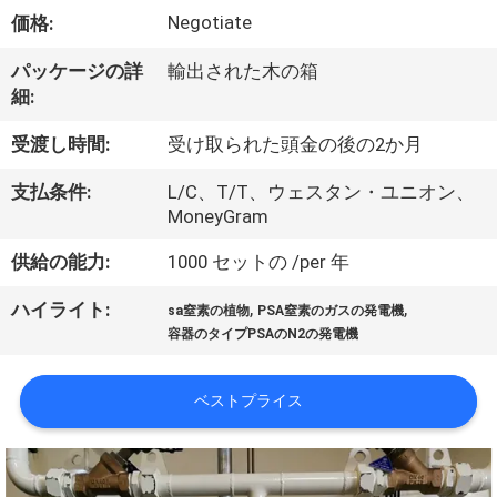
ち
Negotiate
価格:
に
パッケージの詳
輸出された木の箱
つ
細:
い
受渡し時間:
受け取られた頭金の後の2か月
て
支払条件:
L/C、T/T、ウェスタン・ユニオン、
MoneyGram
工
供給の能力:
1000 セットの /per 年
場
,
,
ハイライト:
sa窒素の植物
PSA窒素のガスの発電機
見
容器のタイプPSAのN2の発電機
学
ベストプライス
品