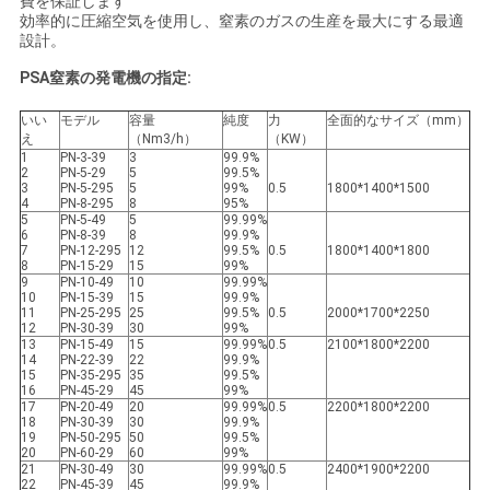
費を保証します
効率的に圧縮空気を使用し、窒素のガスの生産を最大にする最適
て
設計。
く
PSA窒素の発電機の指定:
だ
いい
モデル
容量
純度
力
全面的なサイズ（mm）
え
（Nm3/h）
（KW）
1
PN-3-39
3
99.9%
さ
2
PN-5-29
5
99.5%
3
PN-5-295
5
99%
0.5
1800*1400*1500
い
4
PN-8-295
8
95%
5
PN-5-49
5
99.99%
6
PN-8-39
8
99.9%
7
PN-12-295
12
99.5%
0.5
1800*1400*1800
8
PN-15-29
15
99%
NEWS
9
PN-10-49
10
99.99%
10
PN-15-39
15
99.9%
11
PN-25-295
25
99.5%
0.5
2000*1700*2250
12
PN-30-39
30
99%
13
PN-15-49
15
99.99%
0.5
2100*1800*2200
SITEMAP
14
PN-22-39
22
99.9%
15
PN-35-295
35
99.5%
16
PN-45-29
45
99%
17
PN-20-49
20
99.99%
0.5
2200*1800*2200
プ
18
PN-30-39
30
99.9%
19
PN-50-295
50
99.5%
20
PN-60-29
60
99%
ラ
21
PN-30-49
30
99.99%
0.5
2400*1900*2200
22
PN-45-39
45
99.9%