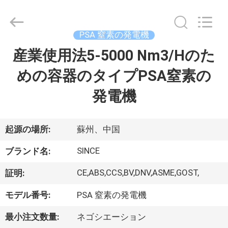
©
2015
-
2026
JoShining
PSA 窒素の発電機
Energy
&
Technology
産業使用法5-5000 Nm3/Hのた
家
Co.,Ltd.
All
Rights
めの容器のタイプPSA窒素の
Reserved.
製
発電機
品
起源の場所:
蘇州、中国
わ
SINCE
ブランド名:
た
CE,ABS,CCS,BV,DNV,ASME,GOST,
証明:
し
モデル番号:
PSA 窒素の発電機
た
最小注文数量:
ネゴシエーション