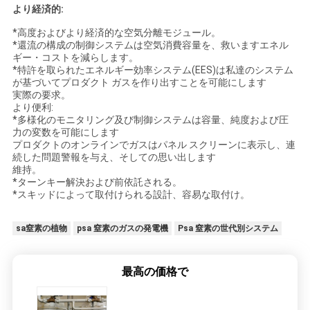
より経済的:
*高度およびより経済的な空気分離モジュール。
*還流の構成の制御システムは空気消費容量を、救いますエネル
ギー・コストを減らします。
*特許を取られたエネルギー効率システム(EES)は私達のシステム
が基づいてプロダクト ガスを作り出すことを可能にします
実際の要求。
より便利:
*多様化のモニタリング及び制御システムは容量、純度および圧
力の変数を可能にします
プロダクトのオンラインでガスはパネル スクリーンに表示し、連
続した問題警報を与え、そしての思い出します
維持。
*ターンキー解決および前依託される。
*スキッドによって取付けられる設計、容易な取付け。
sa窒素の植物
psa 窒素のガスの発電機
Psa 窒素の世代別システム
最高の価格で