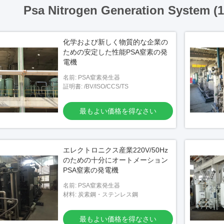
Psa Nitrogen Generation System (
化学および新しく物質的な企業の
ための安定した性能PSA窒素の発
電機
名前: PSA窒素発生器
証明書: /BV/ISO/CCS/TS
最もよい価格を得なさい
エレクトロニクス産業220V/50Hz
のための十分にオートメーション
PSA窒素の発電機
名前: PSA窒素発生器
材料: 炭素鋼・ステンレス鋼
最もよい価格を得なさい