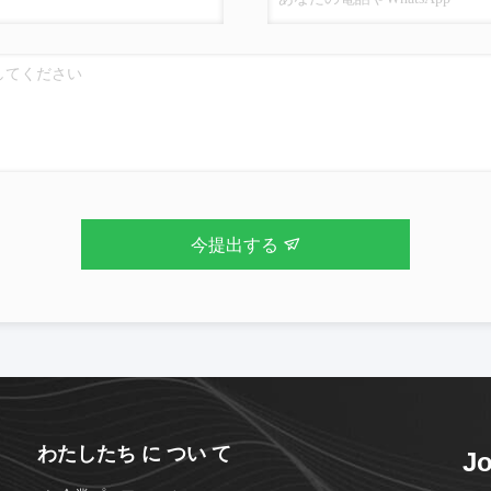
今提出する
わたしたち に つい て
Jo