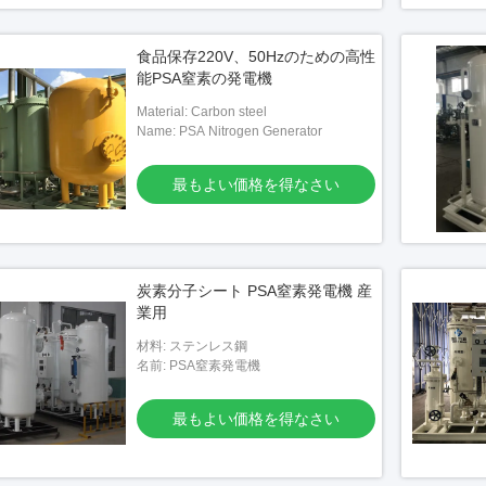
食品保存220V、50Hzのための高性
能PSA窒素の発電機
Material: Carbon steel
Name: PSA Nitrogen Generator
最もよい価格を得なさい
炭素分子シート PSA窒素発電機 産
業用
材料: ステンレス鋼
名前: PSA窒素発電機
最もよい価格を得なさい