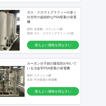
ガス・クロマトグラフィーの多く
分光学の超純粋なPSA窒素の発電
機
材料: 炭素鋼・ステンレス鋼
適用: ガス・クロマトグラフィーの固ま
り分光学
最もよい価格を得なさい
カーボン分子篩の吸収剤が付いて
いる冶金学PSA窒素の発電機
材料: ステンレス鋼
名前: PSA窒素の発電機
最もよい価格を得なさい