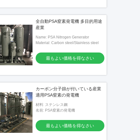
全自動PSA窒素発電機 多目的用途
産業
Name: PSA Nitrogen Generator
Material: Carbon steel/Stainless steel
最もよい価格を得なさい
カーボン分子篩が付いている産業
適用PSA窒素の発電機
材料: ステンレス鋼
名前: PSA窒素の発電機
最もよい価格を得なさい