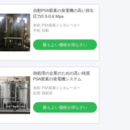
自動PSA窒素の発電機の高い排出
圧力0.3-0.6 Mpa
名前: PSA窒素ジェネレーター
手術: 自動
最もよい価格を得なさい
熱処理の企業のための高い純度
PSA窒素の発電機システム
名前: PSA窒素ジェネレーター
応用: 熱処理
最もよい価格を得なさい