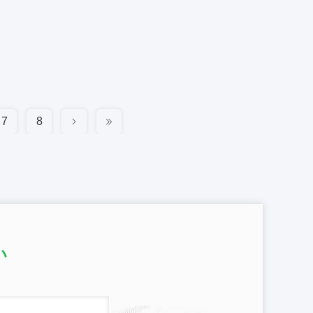
7
8
い