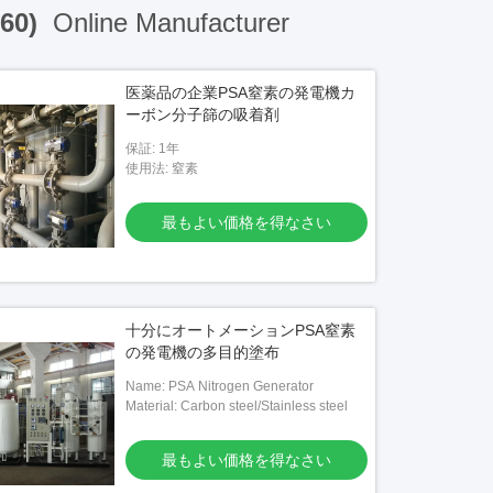
160)
Online Manufacturer
医薬品の企業PSA窒素の発電機カ
ーボン分子篩の吸着剤
保証: 1年
使用法: 窒素
最もよい価格を得なさい
十分にオートメーションPSA窒素
の発電機の多目的塗布
Name: PSA Nitrogen Generator
Material: Carbon steel/Stainless steel
最もよい価格を得なさい