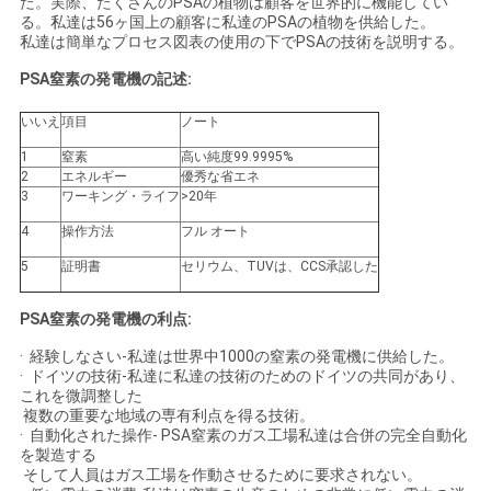
た。実際、たくさんのPSAの植物は顧客を世界的に機能してい
ュ
る。私達は56ヶ国上の顧客に私達のPSAの植物を供給した。
私達は簡単なプロセス図表の使用の下でPSAの技術を説明する。
ー
PSA窒素の発電機の記述:
ス
いいえ
項目
ノート
1
窒素
高い純度99.9995%
2
エネルギー
優秀な省エネ
事
3
ワーキング・ライフ
>20年
件
4
操作方法
フル オート
5
証明書
セリウム、TUVは、CCS承認した
引
PSA窒素の発電機の利点:
金
· 経験しなさい-私達は世界中1000の窒素の発電機に供給した。
· ドイツの技術-私達に私達の技術のためのドイツの共同があり、
を
これを微調整した
複数の重要な地域の専有利点を得る技術。
求
· 自動化された操作- PSA窒素のガス工場私達は合併の完全自動化
を製造する
そして人員はガス工場を作動させるために要求されない。
め