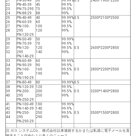
21
PN-30-49
30
99.99%
0.5
2400*1900*2200
22
PN-45-39
45
99.9%
ラ
23
PN-75-295
75
99.5%
24
PN-88-29
88
99%
25
PN-40-49
40
99.99%
0.5
2500*2100*2500
イ
26
PN-60-39
60
99.9%
27
PN-100-
100
99.5%
28
295
120
99%
バ
PN-120-29
29
PN-50-49
50
99.99%
シ
30
PN-70-39
70
99.9%
31
PN-120-
120
99.5%
0.5
2600*2200*2850
32
295
140
99%
ー
PN-140-29
33
PN-60-49
60
99.99%
34
PN-90-39
90
99.9%
ポ
35
PN-160-
160
99.5%
0.5
2800*2200*2500
36
295
190
99%
PN-190-29
リ
37
PN-80-49
80
99.99%
0.5
38
PN-120-39
120
99.9%
39
PN-200-
200
99.5%
0.5
3200*1400*2800
シ
40
295
250
99%
PN-250-29
ー
41
PN-100-49
100
99.99%
42
PN-140-39
140
99.9%
43
PN-250-
250
99.5%
0.5
3500*1500*2800
44
295
290
99%
PN-290-29
…
…
…
…
…
…
注:ガス システムCo.、株式会社以来連絡するかまたは私達に電子メールを直
接送ること自由なより多くのニュース