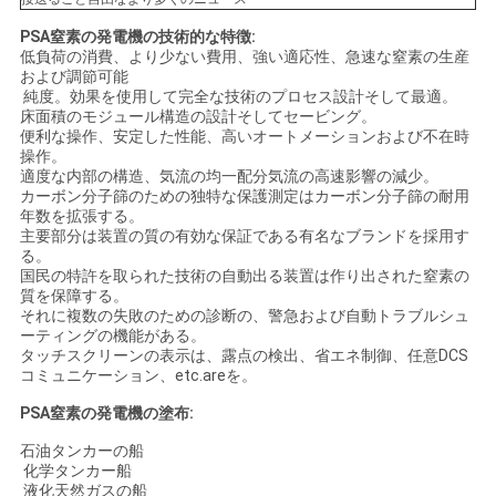
PSA窒素の発電機の技術的な特徴:
低負荷の消費、より少ない費用、強い適応性、急速な窒素の生産
および調節可能
純度。効果を使用して完全な技術のプロセス設計そして最適。
床面積のモジュール構造の設計そしてセービング。
便利な操作、安定した性能、高いオートメーションおよび不在時
操作。
適度な内部の構造、気流の均一配分気流の高速影響の減少。
カーボン分子篩のための独特な保護測定はカーボン分子篩の耐用
年数を拡張する。
主要部分は装置の質の有効な保証である有名なブランドを採用す
る。
国民の特許を取られた技術の自動出る装置は作り出された窒素の
質を保障する。
それに複数の失敗のための診断の、警急および自動トラブルシュ
ーティングの機能がある。
タッチスクリーンの表示は、露点の検出、省エネ制御、任意DCS
コミュニケーション、etc.areを。
PSA窒素の発電機の塗布:
石油タンカーの船
化学タンカー船
液化天然ガスの船