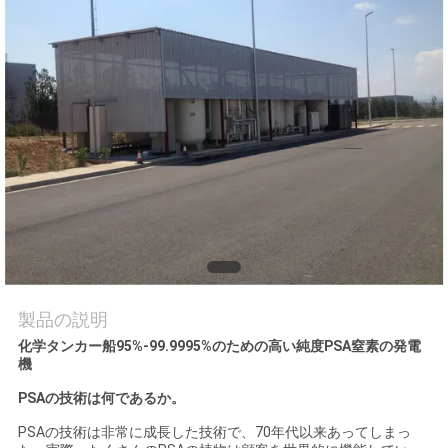
質
管
理
お
問
い
合
わ
製品の説明
化学タンカー船95%-99.9995%のための高い純度PSA窒素の発電
せ
機
PSAの技術は何であるか。
ニ
PSAの技術は非常に成長した技術で、70年代以来あってしまっ