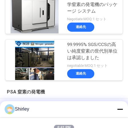
学窒素の発電機のパッケ
ージ システム
Negotiate MOQ:1 セット
連絡先
99.9995% SGS/CCSの高
い純度窒素の世代別単位
は承認しました
negotiable MOQ:1 セット
連絡先
PSA 窒素の発電機
ファイバーレーザー切削のための現場PSA窒素発電機 99.99%純
Shirley
度と90%コスト削減
スマートなサイズ携帯用PSA窒素のガス工場自動化された操作
6:41 PM