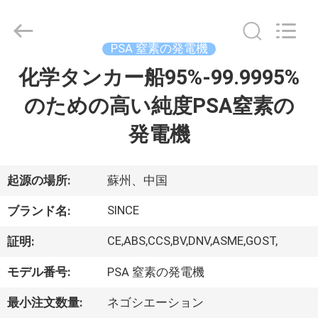
©
2015
-
2026
JoShining
PSA 窒素の発電機
Energy
&
Technology
化学タンカー船95%-99.9995%
家
Co.,Ltd.
All
Rights
のための高い純度PSA窒素の
Reserved.
製
発電機
品
起源の場所:
蘇州、中国
わ
SINCE
ブランド名:
た
CE,ABS,CCS,BV,DNV,ASME,GOST,
証明:
し
モデル番号:
PSA 窒素の発電機
た
最小注文数量:
ネゴシエーション