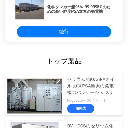
化学タンカー船95%-99.9995%のた
めの高い純度PSA窒素の発電機
続行
トップ製品
セリウム/ISO/SIRAオイ
ル ガスPSA窒素の発電
機のパッケージ システ
ム
Negotiate MOQ:1 セット
連絡先
BV、CCSのセリウム化