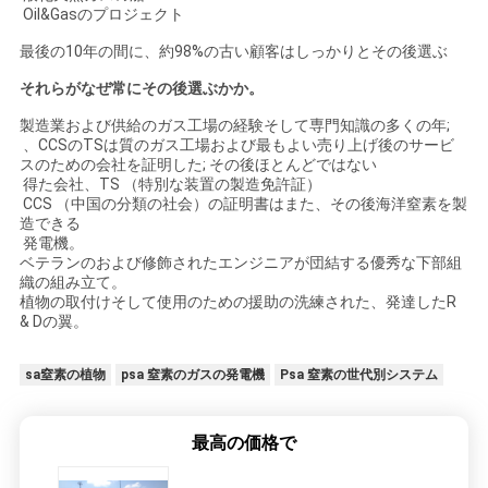
Oil&Gasのプロジェクト
最後の10年の間に、約98%の古い顧客はしっかりとその後選ぶ
それらがなぜ常にその後選ぶかか。
製造業および供給のガス工場の経験そして専門知識の多くの年;
、CCSのTSは質のガス工場および最もよい売り上げ後のサービ
スのための会社を証明した; その後ほとんどではない
得た会社、TS （特別な装置の製造免許証）
CCS （中国の分類の社会）の証明書はまた、その後海洋窒素を製
造できる
発電機。
ベテランのおよび修飾されたエンジニアが団結する優秀な下部組
織の組み立て。
植物の取付けそして使用のための援助の洗練された、発達したR
& Dの翼。
sa窒素の植物
psa 窒素のガスの発電機
Psa 窒素の世代別システム
最高の価格で