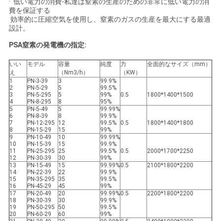
· 低い電力の消費-私達は窒素の生産のための非常に低い電力の消
費を保証する
て
効率的に圧縮空気を使用し、窒素のガスの生産を最大にする最適
設計。
く
PSA窒素の発電機の指定:
だ
いい
モデル
容量
純度
力
全面的なサイズ（mm）
さ
え
（Nm3/h）
（KW）
1
PN-3-39
3
99.9%
2
PN-5-29
5
99.5%
い
3
PN-5-295
5
99%
0.5
1800*1400*1500
4
PN-8-295
8
95%
5
PN-5-49
5
99.99%
6
PN-8-39
8
99.9%
7
PN-12-295
12
99.5%
0.5
1800*1400*1800
NEWS
8
PN-15-29
15
99%
9
PN-10-49
10
99.99%
10
PN-15-39
15
99.9%
11
PN-25-295
25
99.5%
0.5
2000*1700*2250
地
12
PN-30-39
30
99%
13
PN-15-49
15
99.99%
0.5
2100*1800*2200
14
PN-22-39
22
99.9%
図
15
PN-35-295
35
99.5%
16
PN-45-29
45
99%
17
PN-20-49
20
99.99%
0.5
2200*1800*2200
18
PN-30-39
30
99.9%
19
PN-50-295
50
99.5%
プ
20
PN-60-29
60
99%