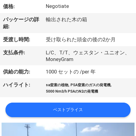
ち
Negotiate
価格:
に
パッケージの詳
輸出された木の箱
つ
細:
い
受渡し時間:
受け取られた頭金の後の2か月
て
支払条件:
L/C、T/T、ウェスタン・ユニオン、
MoneyGram
工
供給の能力:
1000 セットの /per 年
場
,
,
ハイライト:
sa窒素の植物
PSA窒素のガスの発電機
見
5000 Nm3/h PSAのN2の発電機
学
ベストプライス
品