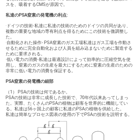
スを、吸着するCMSが原因で。
ュ
私達のPSA窒素の発電機の利点:
ー
·ドイツの技術-私達に私達の技術のためのドイツの共同があり、
ス
複数の重要な地域の専有利点を得るためにこの技術を微調整し
た。
·自動化された操作- PSA窒素のガス工場私達はガス工場を作動さ
せるために完全自動化および人員を組み込まないために製造する
事
ために要求される。
·低い電力の消費-私達は最適設計によって効率的に圧縮空気を使
件
用し、窒素のガスの生産を最大にするために窒素の生産のための
非常に低い電力の消費を保証する。
PSA窒素の発電機の細部
引
（1） PSAの技術は何であるか。
PSAの技術は非常に成長した技術で、70年代以来あってしまっ
金
た。実際、たくさんのPSAの植物は顧客を世界的に機能してい
る。私達は56ヶ国上の顧客に私達のPSAの植物を供給した。
を
私達は簡単なプロセス図表の使用の下でPSAの技術を説明する。
求
め