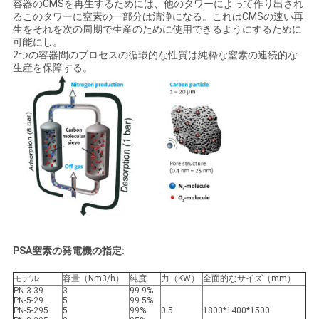
容器のCMSを再生するためには、他のタワーによって作り出され
イ
るこのタワーに窒素の一部分は清浄になる。これはCMSの速い再
生をそれを次の周期で生産のために使用できるようにするために
バ
可能にし。
2つの容器間のプロセスの循環的な性質は純粋な窒素の連続的な
生産を保障する。
シ
ー
ポ
リ
シ
ー
PSA窒素の発電機の指定:
モデル
容量（Nm3/h）
純度
力（KW）
全面的なサイズ（mm）
PN-3-39
3
99.9%
PN-5-29
5
99.5%
PN-5-295
5
99%
0.5
1800*1400*1500