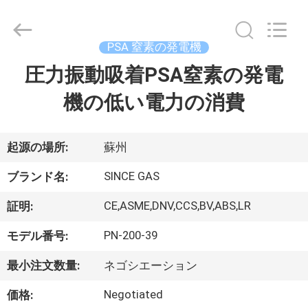
©
2015
-
2026
JoShining
PSA 窒素の発電機
Energy
&
Technology
圧力振動吸着PSA窒素の発電
家
Co.,Ltd.
All
Rights
機の低い電力の消費
Reserved.
製
品
起源の場所:
蘇州
SINCE GAS
ブランド名:
わ
CE,ASME,DNV,CCS,BV,ABS,LR
証明:
た
PN-200-39
モデル番号:
し
最小注文数量:
ネゴシエーション
た
Negotiated
価格: