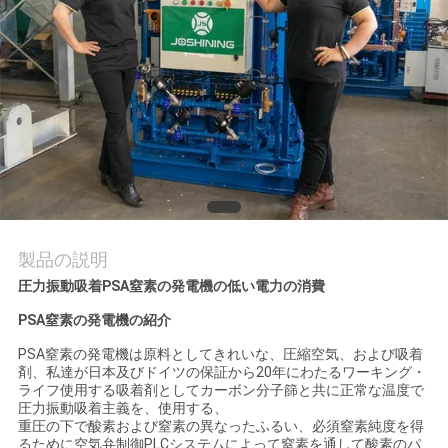
質
管
理
お
問
い
製品の説明
合
圧力振動吸着PSA窒素の発電機の低い電力の消費
わ
PSA窒素の発電機の紹介
せ
PSA窒素の発電機は原料としてきれいな、圧縮空気、および吸着
剤、私達が日本及びドイツの保証から20年にわたるワーキング・
ライフ使用する吸着剤としてカーボン分子篩と共に正常な温度で
圧力振動吸着主義を、使用する、
ニ
重圧の下で酸素および窒素の異なったふるい、必須窒素純度を得
るために空気弁制御PLCシステムによって窒素を通して酸素のパ