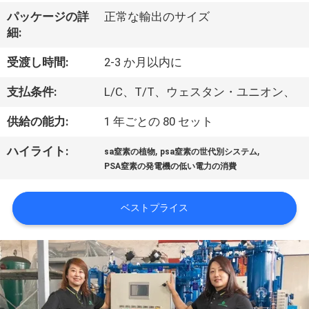
ち
パッケージの詳
正常な輸出のサイズ
に
細:
つ
受渡し時間:
2-3 か月以内に
い
支払条件:
L/C、T/T、ウェスタン・ユニオン、
て
供給の能力:
1 年ごとの 80 セット
,
,
ハイライト:
工
sa窒素の植物
psa窒素の世代別システム
PSA窒素の発電機の低い電力の消費
場
見
ベストプライス
学
品