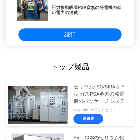
圧力振動吸着PSA窒素の発電機の低
い電力の消費
続行
トップ製品
セリウム/ISO/SIRAオイ
ル ガスPSA窒素の発電
機のパッケージ システ
ム
Negotiate MOQ:1 セット
連絡先
BV、CCSのセリウム化