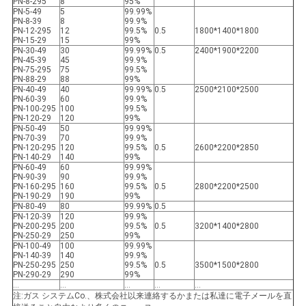
PN-8-295
8
95%
PN-5-49
5
99.99%
PN-8-39
8
99.9%
PN-12-295
12
99.5%
0.5
1800*1400*1800
PN-15-29
15
99%
PN-30-49
30
99.99%
0.5
2400*1900*2200
PN-45-39
45
99.9%
PN-75-295
75
99.5%
PN-88-29
88
99%
PN-40-49
40
99.99%
0.5
2500*2100*2500
PN-60-39
60
99.9%
PN-100-295
100
99.5%
PN-120-29
120
99%
PN-50-49
50
99.99%
PN-70-39
70
99.9%
PN-120-295
120
99.5%
0.5
2600*2200*2850
PN-140-29
140
99%
PN-60-49
60
99.99%
PN-90-39
90
99.9%
PN-160-295
160
99.5%
0.5
2800*2200*2500
PN-190-29
190
99%
PN-80-49
80
99.99%
0.5
PN-120-39
120
99.9%
PN-200-295
200
99.5%
0.5
3200*1400*2800
PN-250-29
250
99%
PN-100-49
100
99.99%
PN-140-39
140
99.9%
PN-250-295
250
99.5%
0.5
3500*1500*2800
PN-290-29
290
99%
…
…
…
…
…
注:ガス システムCo.、株式会社以来連絡するかまたは私達に電子メールを直