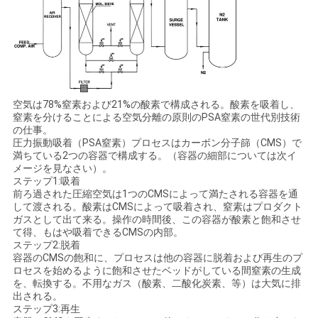
て
く
だ
さ
空気は78%窒素および21%の酸素で構成される。酸素を吸着し、
窒素を分けることによる空気分離の原則のPSA窒素の世代別技術
の仕事。
い
圧力振動吸着（PSA窒素）プロセスはカーボン分子篩（CMS）で
満ちている2つの容器で構成する。（容器の細部については次イ
メージを見なさい）。
NEWS
ステップ1:吸着
前ろ過された圧縮空気は1つのCMSによって満たされる容器を通
して渡される。酸素はCMSによって吸着され、窒素はプロダクト
ガスとして出て来る。操作の時間後、この容器が酸素と飽和させ
SITEMAP
て得、もはや吸着できるCMSの内部。
ステップ2:脱着
容器のCMSの飽和に、プロセスは他の容器に脱着および再生のプ
ロセスを始めるように飽和させたベッドがしている間窒素の生成
プ
を、転換する。不用なガス（酸素、二酸化炭素、等）は大気に排
出される。
ラ
ステップ3:再生