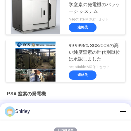
学窒素の発電機のパッケ
ージ システム
Negotiate MOQ:1 セット
連絡先
99.9995% SGS/CCSの高
い純度窒素の世代別単位
は承認しました
negotiable MOQ:1 セット
連絡先
PSA 窒素の発電機
ファイバーレーザー切削のための現場PSA窒素発電機 99.99%純
Shirley
度と90%コスト削減
スマートなサイズ携帯用PSA窒素のガス工場自動化された操作
10:48 AM