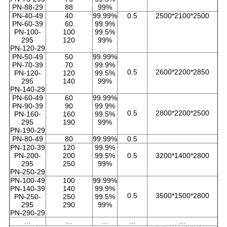
PN-88-29
88
99%
イ
PN-40-49
40
99.99%
0.5
2500*2100*2500
PN-60-39
60
99.9%
バ
PN-100-
100
99.5%
295
120
99%
PN-120-29
シ
PN-50-49
50
99.99%
PN-70-39
70
99.9%
ー
0.5
2600*2200*2850
PN-120-
120
99.5%
295
140
99%
ポ
PN-140-29
PN-60-49
60
99.99%
PN-90-39
90
99.9%
リ
0.5
2800*2200*2500
PN-160-
160
99.5%
295
190
99%
シ
PN-190-29
PN-80-49
80
99.99%
0.5
PN-120-39
120
99.9%
ー
PN-200-
200
99.5%
0.5
3200*1400*2800
295
250
99%
PN-250-29
PN-100-49
100
99.99%
PN-140-39
140
99.9%
0.5
3500*1500*2800
PN-250-
250
99.5%
295
290
99%
PN-290-29
…
…
…
…
…