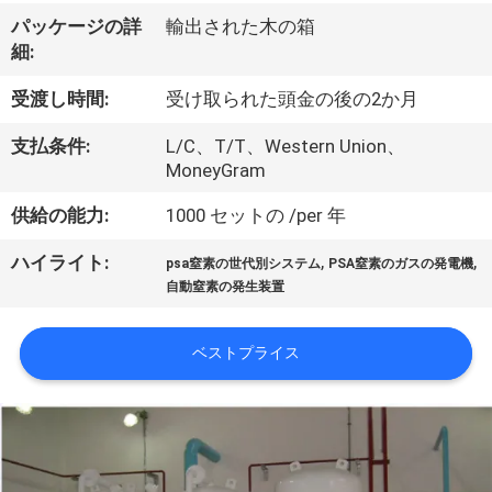
ち
パッケージの詳
輸出された木の箱
に
細:
つ
受渡し時間:
受け取られた頭金の後の2か月
い
支払条件:
L/C、T/T、Western Union、
て
MoneyGram
供給の能力:
1000 セットの /per 年
工
,
,
ハイライト:
psa窒素の世代別システム
PSA窒素のガスの発電機
場
自動窒素の発生装置
見
ベストプライス
学
品