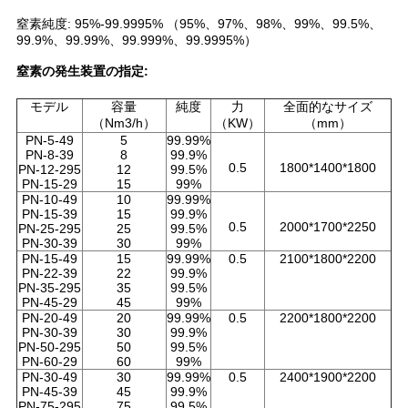
窒素純度: 95%-99.9995% （95%、97%、98%、99%、99.5%、
て
99.9%、99.99%、99.999%、99.9995%）
く
窒素の発生装置の指定:
だ
モデル
容量
純度
力
全面的なサイズ
（Nm3/h）
（KW）
（mm）
さ
PN-5-49
5
99.99%
PN-8-39
8
99.9%
0.5
1800*1400*1800
PN-12-295
12
99.5%
い
PN-15-29
15
99%
PN-10-49
10
99.99%
PN-15-39
15
99.9%
0.5
2000*1700*2250
PN-25-295
25
99.5%
NEWS
PN-30-39
30
99%
PN-15-49
15
99.99%
0.5
2100*1800*2200
PN-22-39
22
99.9%
PN-35-295
35
99.5%
SITEMAP
PN-45-29
45
99%
PN-20-49
20
99.99%
0.5
2200*1800*2200
PN-30-39
30
99.9%
PN-50-295
50
99.5%
プ
PN-60-29
60
99%
PN-30-49
30
99.99%
0.5
2400*1900*2200
ラ
PN-45-39
45
99.9%
PN-75-295
75
99.5%