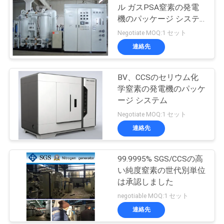
ル ガスPSA窒素の発電
機のパッケージ システ
ム
Negotiate MOQ:1 セット
連絡先
BV、CCSのセリウム化
学窒素の発電機のパッケ
ージ システム
Negotiate MOQ:1 セット
連絡先
99.9995% SGS/CCSの高
い純度窒素の世代別単位
は承認しました
negotiable MOQ:1 セット
連絡先