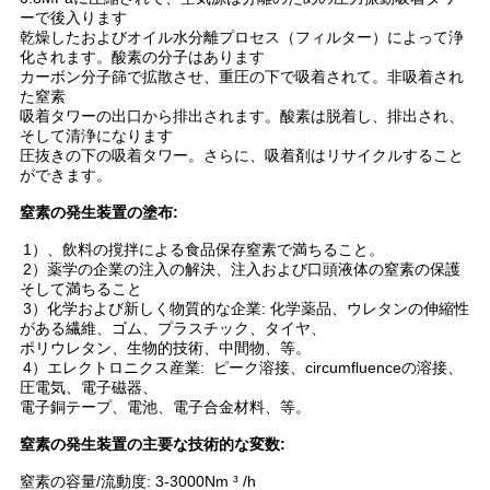
ュ
ーで後入ります
乾燥したおよびオイル水分離プロセス（フィルター）によって浄
化されます。酸素の分子はあります
ー
カーボン分子篩で拡散させ、重圧の下で吸着されて。非吸着され
た窒素
ス
吸着タワーの出口から排出されます。酸素は脱着し、排出され、
そして清浄になります
圧抜きの下の吸着タワー。さらに、吸着剤はリサイクルすること
ができます。
事
窒素の発生装置の塗布:
件
1）、飲料の撹拌による食品保存窒素で満ちること。
2）薬学の企業の注入の解決、注入および口頭液体の窒素の保護
そして満ちること
引
3）化学および新しく物質的な企業: 化学薬品、ウレタンの伸縮性
がある繊維、ゴム、プラスチック、タイヤ、
金
ポリウレタン、生物的技術、中間物、等。
4）エレクトロニクス産業: ピーク溶接、circumfluenceの溶接、
圧電気、電子磁器、
を
電子銅テープ、電池、電子合金材料、等。
求
窒素の発生装置の主要な技術的な変数:
め
窒素の容量/流動度: 3-3000Nm ³ /h