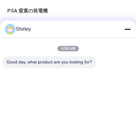
PSA 窒素の発電機
ファイバーレーザー切削のための現場PSA窒素発電機 99.99%純
Shirley
度と90%コスト削減
スマートなサイズ携帯用PSA窒素のガス工場自動化された操作
4:58 AM
窒素の発電機純度99.9995のリチウム電気の企業
Good day, what product are you looking for?
人気カテゴリ
すべて
PSA 窒素の発電機
VSA酸素発生器
VPSAの酸素の発電
PSA酸素発電機
機
圧力酸素チャンバー
膜窒素の発電機