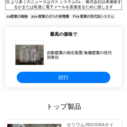
注:より多くのニュースはガス システムCo.、株式会社以来連絡す
るかまたは私達に電子メールを直接送るために放します
sa窒素の植物
psa 窒素のガスの発電機
Psa 窒素の世代別システム
最高の価格で
自動窒素の発生装置/食糧窒素の世代
別単位
続行
トップ製品
セリウム/ISO/SIRAオイ