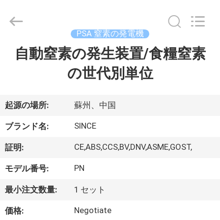
©
2015
-
2026
JoShining
PSA 窒素の発電機
Energy
&
Technology
自動窒素の発生装置/食糧窒素
家
Co.,Ltd.
All
Rights
の世代別単位
Reserved.
製
品
起源の場所:
蘇州、中国
SINCE
ブランド名:
わ
CE,ABS,CCS,BV,DNV,ASME,GOST,
証明:
た
PN
モデル番号:
し
最小注文数量:
1 セット
た
Negotiate
価格: