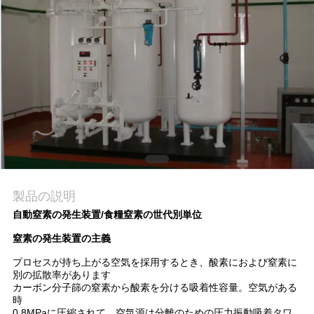
質
管
理
お
問
い
合
製品の説明
自動窒素の発生装置/食糧窒素の世代別単位
わ
窒素の発生装置の主義
せ
プロセスが持ち上がる空気を採用するとき、酸素におよび窒素に
別の拡散率があります
カーボン分子篩の窒素から酸素を分ける吸着性容量。空気がある
ニ
時
0.8MPaに圧縮されて、空気源は分離のための圧力振動吸着タワ