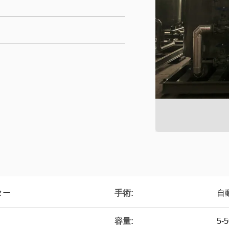
手術:
ター
自
容量:
5-