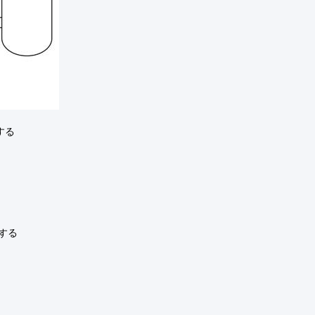
する
する