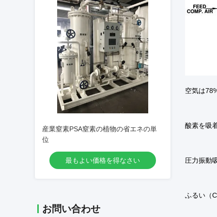
空気は78
酸素を吸
産業窒素PSA窒素の植物の省エネの単
位
最もよい価格を得なさい
圧力振動
ふるい（
お問い合わせ