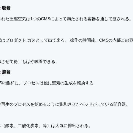
: 吸着
された圧縮空気は1つのCMSによって満たされる容器を通して渡される。
素はプロダクト ガスとして出て来る。 操作の時間後、CMSの内部この
和させて得、もはや吸着できる。
: 脱着
MSの飽和に、プロセスは他に窒素の生成を転換する
び再生のプロセスを始めるように飽和させたベッドがしている間容器。
ス（酸素、二酸化炭素、等）は大気に排出される。