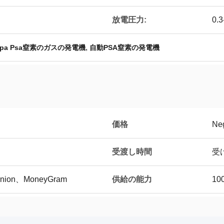
放電圧力:
0.3
,
Mpa Psa窒素のガスの発電機
自動PSA窒素の発電機
価格
Neg
受渡し時間
受
供給の能力
Union、MoneyGram
10