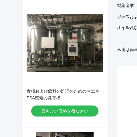
製薬産業
ガラスお
オイル及
私達は簡
食糧および飲料の処理のための省エネ
PSA窒素の発電機
最もよい価格を得なさい