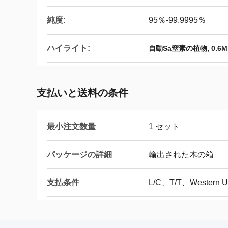
純度:
95％-99.9995％
ハイライト:
,
自動Sa窒素の植物
0.6
支払いと送料の条件
最小注文数量
1 セット
パッケージの詳細
輸出された木の箱
支払条件
L/C、T/T、Western 