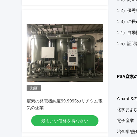
1.2）優
1.3）に
1.4）自
1.5）証明書
PSA窒素
動画
Aircra
窒素の発電機純度99.9995のリチウム電
気の企業
化学およ
電子産業
最もよい価格を得なさい
冶金学/熱