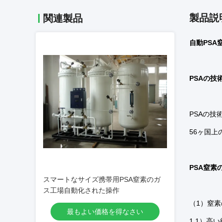
製品説
関連製品
自動PSA窒
PSAの技
PSAの
56ヶ国上
PSA窒素
スマートなサイズ携帯用PSA窒素のガ
ス工場自動化された操作
（1）窒
最もよい価格を得なさい
1.1）高