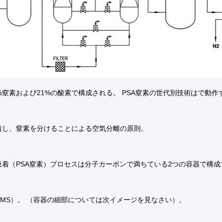
%窒素および21%の酸素で構成される。 PSA窒素の世代別技術はで動作
着し、窒素を分けることによる空気分離の原則。
吸着（PSA窒素）プロセスは分子カーボンで満ちている2つの容器で構成
CMS）。 （容器の細部については次イメージを見なさい）。