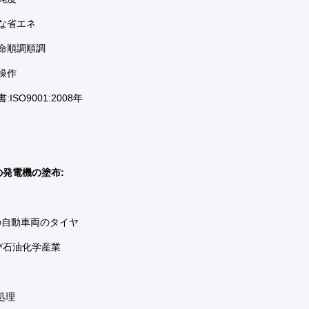
秀な省エネ
長命順調順調
動操作
:ISO9001:2008年
の発電機の塗布:
ft&の自動車両のタイヤ
び石油化学産業
処理