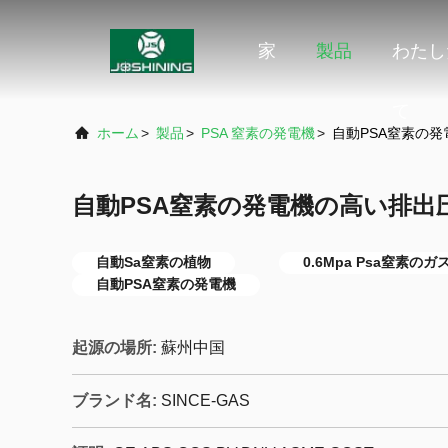
家
製品
わたし
て
ホーム
>
製品
>
PSA 窒素の発電機
>
自動PSA窒素の発電
自動PSA窒素の発電機の高い排出圧力0.
自動Sa窒素の植物
0.6Mpa Psa窒素の
自動PSA窒素の発電機
起源の場所:
蘇州中国
ブランド名:
SINCE-GAS