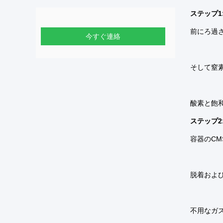
ステップ1
前にろ過
今すぐ連絡
そして窒
酸素と飽
ステップ2
容器のC
脱着およ
不用なガ