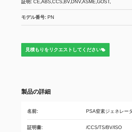
証明:
CE,ABS,CCS,BV,DNV,ASME,GOST,
モデル番号:
PN
見積もりをリクエストしてください
製品の詳細
名前:
PSA窒素ジェネレー
証明書:
/CCS/TS/BV/ISO