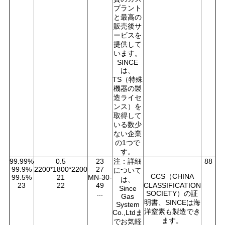
プラント
と最高の
販売後サ
ービスを
提供して
います。
SINCE
は、
TS（特殊
機器の製
造ライセ
ンス）を
取得して
いる数少
ない企業
の1つで
す。
99.99%
0.5
23
注：詳細
88
99.9%
2200*1800*2200
27
について
CCS（CHINA
99.5%
21
MN-30-
は、
23
22
49
CLASSIFICATION
Since
...
SOCIETY）の証
Gas
明書、SINCEは海
System
洋窒素も製造でき
Co.,Ltdま
ます。
でお気軽