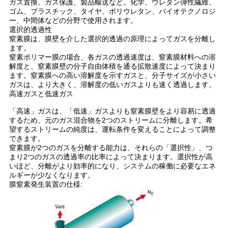
ガス置換、ガス保護、製品輸送など。化学、ウレタン弾性繊維、
ゴム、プラスチック、タイヤ、ポリウレタン、バイオテクノロジ
て
ー、中間体などの分野で使用されます。
選択的透過性
く
窒素膜は、膜壁を介した選択的透過の原理によってガスを分離し
ます。
だ
窒素ポリマー膜の場合、各ガスの透過速度は、窒素膜材料への溶
解度と、窒素膜壁の分子自由体積を通る拡散速度によって決まり
さ
ます。窒素膜への高い溶解度を示すガスと、分子サイズが小さい
ガスは、より大きく、溶解度の低いガスよりも速く透過します。
高速ガスと低速ガス
い
「高速」ガスは、「低速」ガスよりも窒素膜壁をより容易に透過
するため、元のガス混合物を2つのストリームに分離します。希
NEWS
望するストリームの純度は、運転条件を変えることによって調整
できます。
窒素膜が2つのガスを分離する能力は、それらの「選択性」、つ
まり2つのガスの透過率の比率によって決まります。選択性が高
地
いほど、分離がより効率的になり、システムの稼働に必要なエネ
ルギーが少なくなります。
図
膜窒素発生装置の仕様:
プ