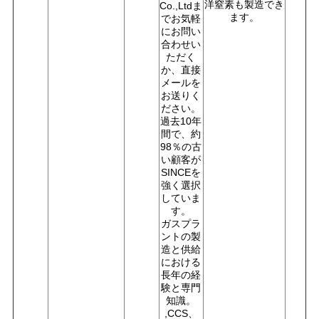
洋窒素も製造でき
Co.,Ltdま
ます。
でお気軽
にお問い
合わせい
ただく
か、直接
メールを
お送りく
ださい。
過去10年
間で、約
98％の古
い顧客が
SINCEを
強く選択
していま
す。
ガスプラ
ントの製
造と供給
における
長年の経
験と専門
知識。
,CCS、