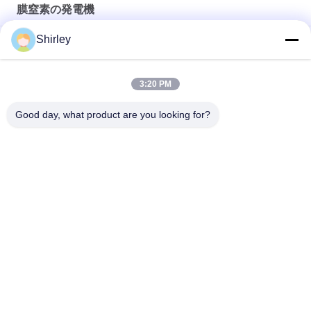
膜窒素の発電機
Shirley
膜窒素の発電機純度99%の海洋企業BV CCSのTS Certifiation
食糧および飲料220V/50Hzのための産業膜窒素の発電機
3:20 PM
99.999%膜窒素の発電機の低い電力の消費
Good day, what product are you looking for?
人気カテゴリ
すべて
PSA 窒素の発電機
VSA酸素発生器
VPSAの酸素の発電
PSA酸素発電機
機
圧力酸素チャンバー
膜窒素の発電機
アンモナル クラッカ