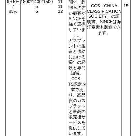
99.5%
1800*1400*1500
11
間で、約
CCS（CHINA
15
7
5
11
98％の古
95%
6
12
CLASSIFICATION
い顧客が
SOCIETY）の証
SINCEを
明書、SINCEは海
強く選択
洋窒素も製造でき
していま
ます。
す。
ガスプラ
ントの製
造と供給
における
長年の経
験と専門
知識。
,CCS、
TS認定企
業であ
り、高品
質のガス
プラント
と最高の
販売後サ
ービスを
提供して
います。