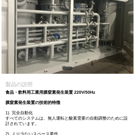
質
管
理
お
問
い
合
製品の説明
食品・飲料用工業用膜窒素発生装置 220V/50Hz
わ
膜窒素発生装置の技術的特徴
せ
1). 完全自動化
すべてのシステムは、無人運転と酸素需要の自動調整のために設
計されています。
ニ
2). より少ないスペース要件