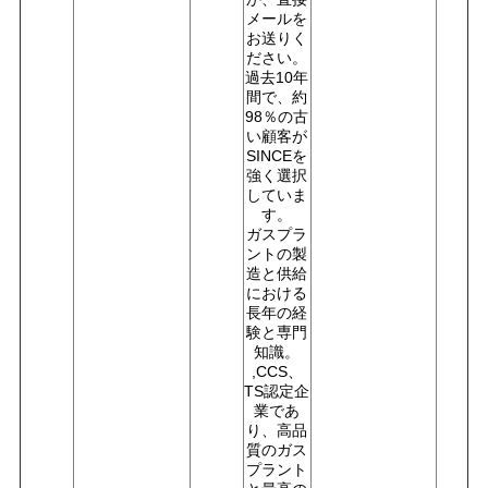
メールを
お送りく
ださい。
過去10年
間で、約
98％の古
い顧客が
SINCEを
強く選択
していま
す。
ガスプラ
ントの製
造と供給
における
長年の経
験と専門
知識。
,CCS、
TS認定企
業であ
り、高品
質のガス
プラント