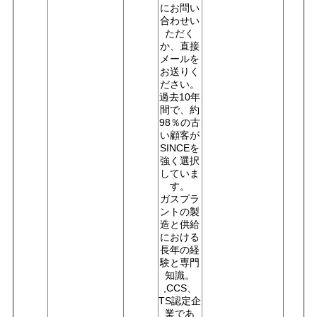
にお問い
合わせい
ただく
か、直接
メールを
お送りく
ださい。
過去10年
間で、約
98％の古
い顧客が
SINCEを
強く選択
していま
す。
ガスプラ
ントの製
造と供給
における
長年の経
験と専門
知識。
,CCS、
TS認定企
業であ