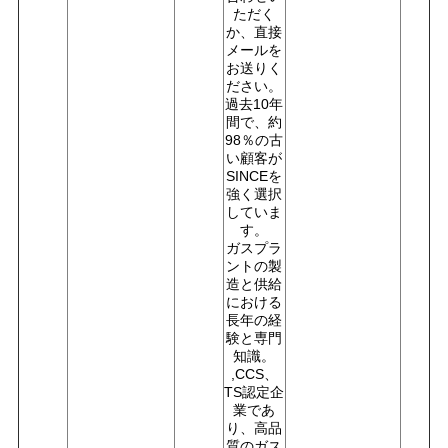
ただく
か、直接
メールを
お送りく
ださい。
過去10年
間で、約
98％の古
い顧客が
SINCEを
強く選択
していま
す。
ガスプラ
ントの製
造と供給
における
長年の経
験と専門
知識。
,CCS、
TS認定企
業であ
り、高品
質のガス