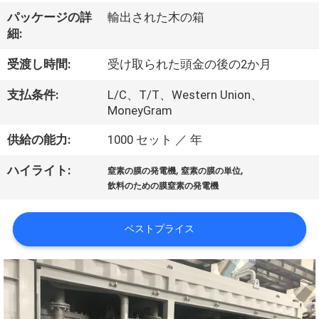
ち
パッケージの詳
輸出された木の箱
に
細:
つ
受渡し時間:
受け取られた頭金の後の2か月
い
支払条件:
L/C、T/T、Western Union、
て
MoneyGram
供給の能力:
1000 セット ／ 年
工
,
,
ハイライト:
窒素の膜の発電機
窒素の膜の単位
場
飲料のための膜窒素の発電機
見
ベストプライス
学
品