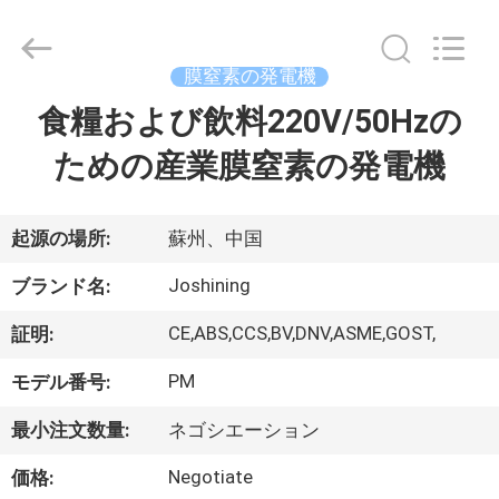
©
2015
-
2026
JoShining
膜窒素の発電機
Energy
&
Technology
食糧および飲料220V/50Hzの
家
Co.,Ltd.
All
Rights
ための産業膜窒素の発電機
Reserved.
製
品
起源の場所:
蘇州、中国
Joshining
ブランド名:
わ
CE,ABS,CCS,BV,DNV,ASME,GOST,
証明:
た
PM
モデル番号:
し
最小注文数量:
ネゴシエーション
た
Negotiate
価格: