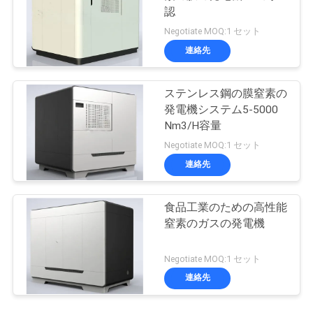
認
Negotiate MOQ:1 セット
連絡先
ステンレス鋼の膜窒素の
発電機システム5-5000
Nm3/H容量
Negotiate MOQ:1 セット
連絡先
食品工業のための高性能
窒素のガスの発電機
Negotiate MOQ:1 セット
連絡先