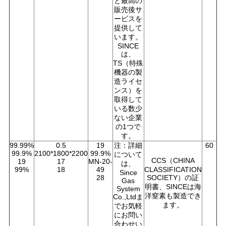
と最高の
販売後サ
ービスを
提供して
います。
SINCE
は、
TS（特殊
機器の製
造ライセ
ンス）を
取得して
いる数少
ない企業
の1つで
す。
99.99%
0.5
19
注：詳細
60
99.9%
2100*1800*2200
99.9%
について
CCS（CHINA
19
17
MN-20-
は、
99%
18
49
CLASSIFICATION
Since
28
SOCIETY）の証
Gas
明書、SINCEは海
System
洋窒素も製造でき
Co.,Ltdま
ます。
でお気軽
にお問い
合わせい