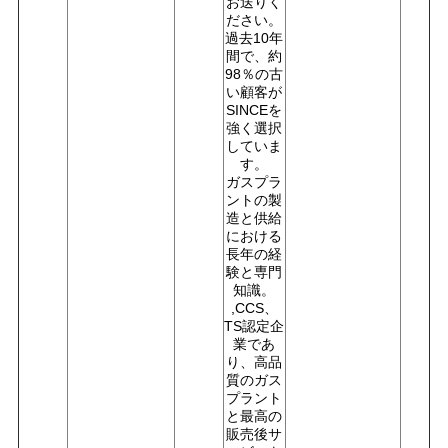
お送りく
ださい。
過去10年
間で、約
98％の古
い顧客が
SINCEを
強く選択
していま
す。
ガスプラ
ントの製
造と供給
における
長年の経
験と専門
知識。
,CCS、
TS認定企
業であ
り、高品
質のガス
プラント
と最高の
販売後サ