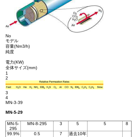
ラ
イ
バ
No
モデル
シ
容量(Nm3/h)
純度
ー
電力(KW)
全体サイズ(mm)
ポ
1
2
リ
シ
3
4
MN-3-39
ー
MN-5-29
MN-5-
MN-8-295
3
5
5
8
295
99.9%
0.5
7
過去10年