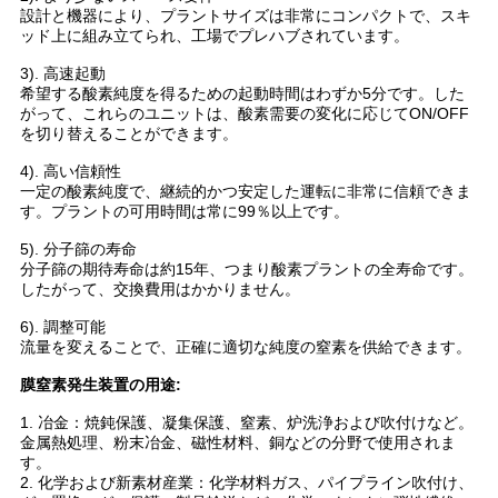
設計と機器により、プラントサイズは非常にコンパクトで、スキ
ュ
ッド上に組み立てられ、工場でプレハブされています。
ー
3). 高速起動
希望する酸素純度を得るための起動時間はわずか5分です。した
ス
がって、これらのユニットは、酸素需要の変化に応じてON/OFF
を切り替えることができます。
4). 高い信頼性
事
一定の酸素純度で、継続的かつ安定した運転に非常に信頼できま
す。プラントの可用時間は常に99％以上です。
件
5). 分子篩の寿命
分子篩の期待寿命は約15年、つまり酸素プラントの全寿命です。
したがって、交換費用はかかりません。
引
6). 調整可能
流量を変えることで、正確に適切な純度の窒素を供給できます。
金
膜窒素発生装置の用途:
を
1. 冶金：焼鈍保護、凝集保護、窒素、炉洗浄および吹付けなど。
求
金属熱処理、粉末冶金、磁性材料、銅などの分野で使用されま
す。
2. 化学および新素材産業：化学材料ガス、パイプライン吹付け、
め