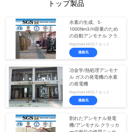
トップ製品
水素の生成、5-
1000Nm3/H容量のため
の自動アンモナル クラ
ッカー
Negotiate MOQ:1 セット
連絡先
冶金学/熱処理アンモナ
ル ガスの発電機の水素
の発電機
Negotiate MOQ:1 セット
連絡先
割れたアンモナル発電
機/アンモナル クラッカ
ーの単位の使用ニッケル