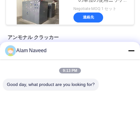
の触媒
Negotiate MOQ:1 セット
連絡先
アンモナル クラッカー
Alam Naveed
アモニアクレイカー工場 水素生産,ガラス浮動ライン,鉄鋼産業
水素の生産アンモナル クラッカーの植物ガラスの岩糸製鉄業
9:13 PM
自動アンモナル ガスの発電機の簡単な取付け
Good day, what product are you looking for?
人気カテゴリ
すべて
PSA 窒素の発電機
VSA酸素発生器
VPSAの酸素の発電
PSA酸素発電機
機