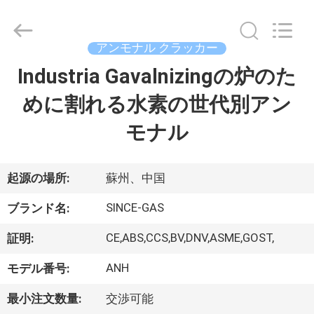
©
2015
-
2026
JoShining
アンモナル クラッカー
Energy
&
Technology
Industria Gavalnizingの炉のた
家
Co.,Ltd.
All
Rights
めに割れる水素の世代別アン
Reserved.
製
モナル
品
起源の場所:
蘇州、中国
わ
SINCE-GAS
ブランド名:
た
CE,ABS,CCS,BV,DNV,ASME,GOST,
証明:
し
ANH
モデル番号:
た
最小注文数量:
交渉可能