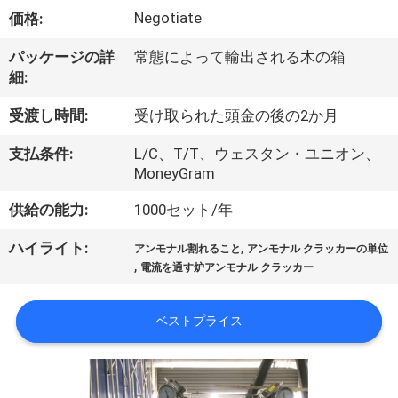
ち
Negotiate
価格:
に
パッケージの詳
常態によって輸出される木の箱
つ
細:
い
受渡し時間:
受け取られた頭金の後の2か月
て
支払条件:
L/C、T/T、ウェスタン・ユニオン、
MoneyGram
工
供給の能力:
1000セット/年
場
,
ハイライト:
アンモナル割れること
アンモナル クラッカーの単位
,
見
電流を通す炉アンモナル クラッカー
学
ベストプライス
品