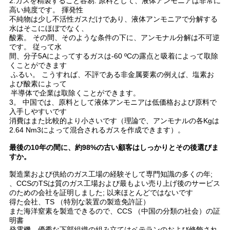
2.ガスを精製すること容易: 原料として、液体アンモニアは非常に
高い純度です。 揮発性
て
不純物は少し不活性ガスだけであり、液体アンモニアで分解する
水はそこにほぼでなく、
く
酸素。 その間、そのような条件の下に、アンモナル分解は不可逆
です。 従って水
だ
間、分子5Aによってするガスは-60 ºCの露点と吸着によって取除
くことができます
ふるい。 こうすれば、不評である非金属要素の例えば、塩素お
さ
よび酸素によって
半導体で企業は取除くことができます。
い
3。 中国では、原料として液体アンモニアは低価格および原料で
入手しやすいです
消費はまた比較的より小さいです（理論で、アンモナルの各Kgは
2.64 Nm3によって混合されるガスを作成できます）。
NEWS
最後の10年の間に、約98%の古い顧客はしっかりとその後選びま
すか。
地
製造業および供給のガス工場の経験そして専門知識の多くの年;
、CCSのTSは質のガス工場および最もよい売り上げ後のサービス
図
のための会社を証明しました; 以来ほとんどではないです
得た会社、TS （特別な装置の製造免許証）
また海洋窒素を製造できるので、CCS （中国の分類の社会）の証
明書
プ
発電機。優秀な下部組織の組み立てはベテランのおよび修飾され