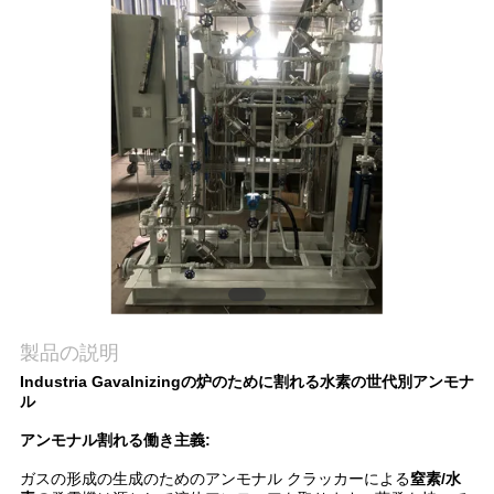
質
管
理
お
問
い
合
わ
製品の説明
Industria Gavalnizingの炉のために割れる水素の世代別アンモナ
せ
ル
アンモナル割れる
働き主義:
ニ
ガスの形成の生成のための
アンモナル クラッカーによる
窒素/水