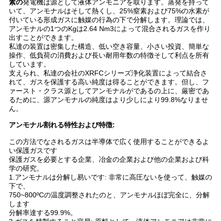
素の
発電機は源として液体アンモニアを取ります。蒸発を持って
ュ
いて、アンモナルはそして熱くし、25%窒素および75%の水素が
付いている形成ガスに触媒の行為の下で分解します。理論では、
ー
アンモナルの1つのKgは2.64 Nm3によって混合されるガスを作り
出すことができます。
私達の装置は密集した構造、低い空き容量、小さい投資、簡単な
ス
操作、低負荷の消費および長い耐用年数の特徴そして利点を所有
しています。
支えられ、私達の会社のXRFCシリーズ浄化装置によって結合さ
事
れて、ガスを保護する高い純度は得ることができます。但し、フ
ァースト・クラス源としてアンモナルがであるの上に、厳密であ
るために、源アンモナルの純度はより少しに
より99.8%
なりませ
件
ん
。
アンモナル割れる特性および特徴:
引
この方法でなされるガスは半導体で広く使用することができるよ
い保護ガスです
金
保護ガスを必要とする企業、冶金の企業および他の企業および科
学の研究。
を
1.アンモナルは分解し易いです: 非常に高圧ないを使って、触媒の
下で、
求
750~800ºCの温度調整されたのと、アンモナルほぼ完全に、分解
します
分解率達する99.9%。
め