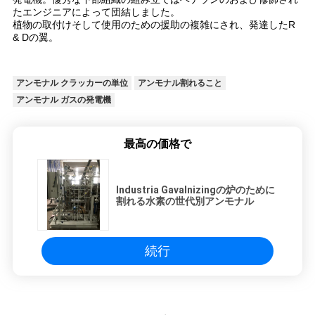
たエンジニアによって団結しました。
ラ
植物の取付けそして使用のための援助の複雑にされ、発達したR
& Dの翼。
イ
バ
アンモナル クラッカーの単位
アンモナル割れること
シ
アンモナル ガスの発電機
ー
最高の価格で
ポ
リ
Industria Gavalnizingの炉のために
割れる水素の世代別アンモナル
シ
ー
続行