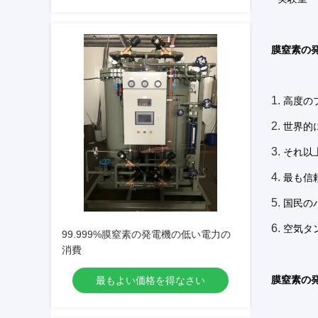
膜窒素の発
1.
高度の
2.
世界的
3.
それ以
4.
最も信
5.
国民の
6.
空気タ
99.999%膜窒素の発電機の低い電力の
消費
膜窒素の発
最もよい価格を得なさい