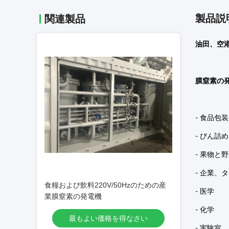
製品説
関連製品
油田、空
膜窒素の
-
食品包装
-
びん詰め
-
果物と野
-
企業、タ
食糧および飲料220V/50Hzのための産
-
医学
業膜窒素の発電機
-
化学
最もよい価格を得なさい
-
実験室