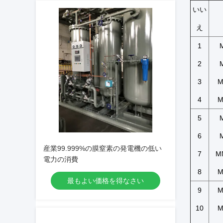
いい
え
1
2
3
M
4
M
5
6
産業99.999%の膜窒素の発電機の低い
7
M
電力の消費
8
M
最もよい価格を得なさい
9
M
10
M