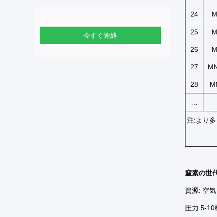
24
M
25
M
今すぐ連絡
26
M
27
MN
28
M
…
注:より
窒素の世
資
圧力:5-1