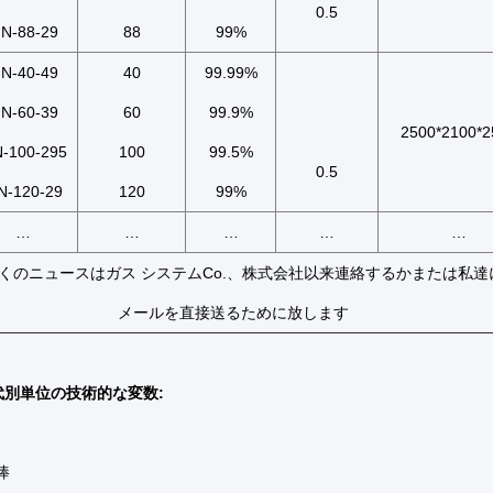
0.5
N-88-29
88
99%
N-40-49
40
99.99%
N-60-39
60
99.9%
2500*2100*2
-100-295
100
99.5%
0.5
N-120-29
120
99%
…
…
…
…
…
多くのニュースはガス システムCo.、株式会社以来連絡するかまたは私達
メールを直接送るために放します
代別単位の技術的な変数:
源: 空気
0棒