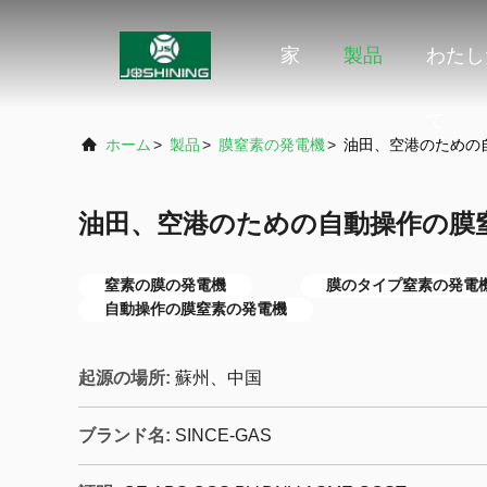
家
製品
わたし
て
ホーム
>
製品
>
膜窒素の発電機
>
油田、空港のための
油田、空港のための自動操作の膜
窒素の膜の発電機
膜のタイプ窒素の発電
自動操作の膜窒素の発電機
起源の場所:
蘇州、中国
ブランド名:
SINCE-GAS