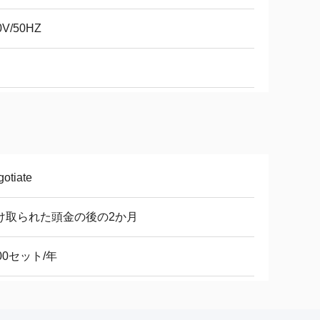
0V/50HZ
otiate
け取られた頭金の後の2か月
00セット/年