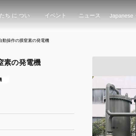
たち に つい
イベント
ニュース
Japanese
自動操作の膜窒素の発電機
窒素の発電機
機