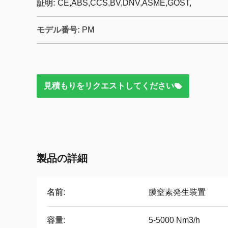
証明:
CE,ABS,CCS,BV,DNV,ASME,GOST,
モデル番号:
PM
見積もりをリクエストしてください
製品の詳細
名前:
膜窒素発生装置
容量:
5-5000 Nm3/h