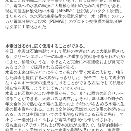
水素に比較的高エネルギー密度があり、貯え比較的易い;三番目
ュ
に、電気への水素の転換に大規模な適用のための潜在性がある。
現在高温固体酸化物の水素（AEMWE）は試験プロダクト段階に
ー
まだあるが、水水素の生産技術の電気分解で、水（畏怖）のアル
カリ電気分解および水（PEMWE）のプロトン交換膜の電気分解
は次第に工業化された
ス
水素ははるかに広く使用することができる。
事
今日、水素は石油精製でそして肥料の生産のために大抵使用され
る。クリーン エネルギーの転移への重要な貢献を作るそれのため
件
にまた、輸送のような、今ほとんど完全に不在建物および発電で
あるセクターで採用される必要がある。
水素の未来は事がどこに今立つか広げて置く水素の広範な、独立
した調査を提供する;水素がはっきりした、安全で、そして現実的
引
なエネルギー未来の達成を助けることができる方法;そして私達が
潜在性を実現しようとしてもいいかいかに。
金
水素は化石燃料および生物量から、水、または両方の組合せから
得ることができる。天燃ガスは現在およそ70，000,000の調子の
を
年次全体的で熱心な水素の生産のおよそ4分の3を占める水素の生
産の根本資料である。これは全体的な天燃ガスの使用の約6%を占
める。ガスは中国に於いての支配的な役割による石炭に先行して
求
小さい一部分はオイルおよび電気の使用から作り出される。
最も重要な2でガス代および資本支出が技術的で、経済的要因の
め
範囲によって天燃ガスからの水素の影響を及ぼされる、生産費。