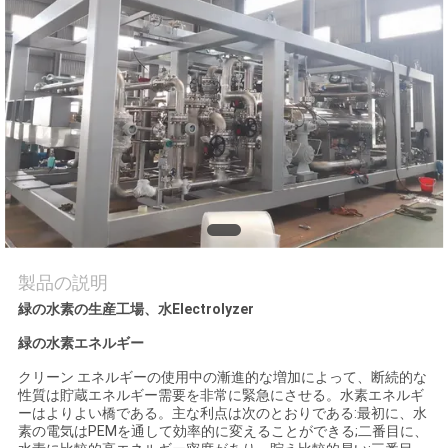
質
管
理
お
問
い
合
製品の説明
緑の水素の生産工場、水Electrolyzer
わ
緑の水素エネルギー
せ
クリーン エネルギーの使用中の漸進的な増加によって、断続的な
性質は貯蔵エネルギー需要を非常に緊急にさせる。水素エネルギ
ーはよりよい橋である。主な利点は次のとおりである:最初に、水
ニ
素の電気はPEMを通して効率的に変えることができる;二番目に、