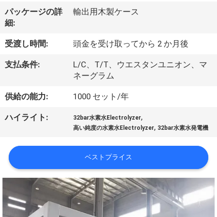
ち
パッケージの詳
輸出用木製ケース
に
細:
つ
受渡し時間:
頭金を受け取ってから 2 か月後
い
支払条件:
L/C、T/T、ウエスタンユニオン、マ
て
ネーグラム
供給の能力:
1000 セット/年
工
,
ハイライト:
32bar水素水Electrolyzer
,
場
高い純度の水素水Electrolyzer
32bar水素水発電機
見
ベストプライス
学
品