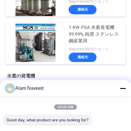
Negotiate MOQ:1 セット
連絡先
1 KW PSA 水素発電機
99.99% 純度 ステンレス
鋼産業用
Negotiate MOQ:1 セット
連絡先
水素の発電機
Alam Naveed
99.999% グリーン 水素 生産 エレクトロライザー 安定した性能
高純度水素発生器、水電解装置
10:22 AM
水素発電機 水の電解器 グリーン水素生産
Good day, what product are you looking for?
人気カテゴリ
すべて