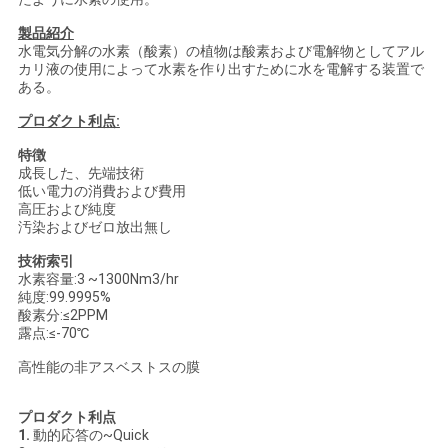
ラ
製品紹介
水電気分解の水素（酸素）の植物は酸素および電解物としてアル
イ
カリ液の使用によって水素を作り出すために水を電解する装置で
ある。
バ
プロダクト利点:
シ
特徴
成長した、先端技術
ー
低い電力の消費および費用
高圧および純度
ポ
汚染およびゼロ放出無し
技術索引
リ
水素容量:3 ~1300Nm3/hr
純度:99.9995%
シ
酸素分:≤2PPM
露点:≤-70℃
ー
高性能の非アスベストスの膜
プロダクト利点
1.
動的応答の~Quick