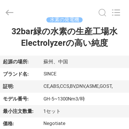
©
2015
-
2026
JoShining
水素の発電機
Energy
&
Technology
32bar緑の水素の生産工場水
家
Co.,Ltd.
All
Rights
Electrolyzerの高い純度
Reserved.
製
品
起源の場所:
蘇州、中国
SINCE
ブランド名:
わ
CE,ABS,CCS,BV,DNV,ASME,GOST,
証明:
た
モデル番号:
GH-5~1300Nm3/時
し
最小注文数量:
1セット
た
Negotiate
価格: