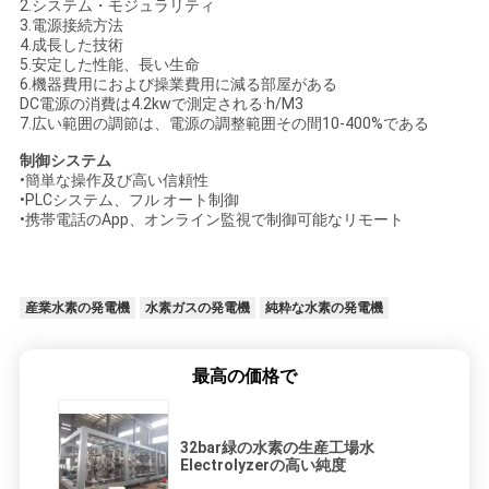
2.システム・モジュラリティ
3.電源接続方法
4.成長した技術
5.安定した性能、長い生命
6.機器費用におよび操業費用に減る部屋がある
DC電源の消費は4.2kwで測定される·h/M3
7.広い範囲の調節は、電源の調整範囲その間10-400%である
制御システム
•簡単な操作及び高い信頼性
•PLCシステム、フル オート制御
•携帯電話のApp、オンライン監視で制御可能なリモート
産業水素の発電機
水素ガスの発電機
純粋な水素の発電機
最高の価格で
32bar緑の水素の生産工場水
Electrolyzerの高い純度