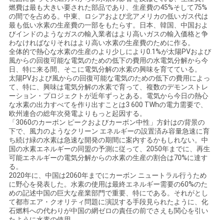
燃費は最も大きい要された部品であり、生産費の45%そして75%
て
の間でを占める。中東、ロシアおよび北アメリカの低いガス代は
最も低い水素の生産費の一部をもたらす。日本、韓国、中国およ
く
びインドのようなガスの輸入業者はより高いガスの輸入価格と争
わなければなりそれはより高い水素の生産費のために作る。
全体的で熱心な水素の生産のより少しにより0.1%が太陽PVおよび
だ
風からの回復可能な電気のための低下の費用の水電気分解から今
日、特に来る間、そこに電気分解の水素の興味を育てている。
さ
太陽PVおよび風からの回復可能な電気のための低下の費用によっ
て、特に、興味は電気分解の水素で育って、複数のデモンストレ
い
ーション・プロジェクトが近年ずっとある。電気から今日の熱心
な水素の出力すべてを作り出すことは3 600 TWhの電力需要で、
欧州連合の総年次発電よりもっと起因する。
「3060のカーボン ピークおよびカーボン中性」方針はの背景の
NEWS
下で、風力のようなクリーン エネルギーの設置済み容量急速に育
ち続け緑の水素は急速な開発の期間に案内するかもしれない。中
国の水素エネルギーの同盟の予測に従って、2050年までに、再生
地
可能エネルギーの電気分解からの水素の生産の割合は70%に達す
る。
2020年に、中国は2060年までにカーボン ニュートラル行うため
図
に野心を発表した。水素の使用は最終エネルギー需要の60%のた
めの記述中国の巨大な産業部門で重要、特にである。それがとし
て都市エア・クオリティ問題に演説する手段見られたように、化
石燃料への代わりが中国の網ゼロの責任の前でさえも関心を引い
プ
たように水素の使用。