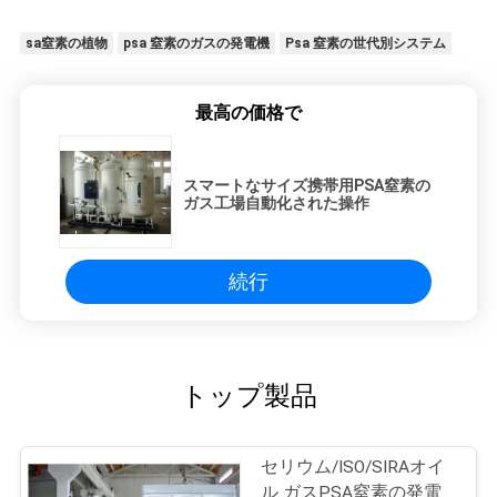
sa窒素の植物
psa 窒素のガスの発電機
Psa 窒素の世代別システム
最高の価格で
スマートなサイズ携帯用PSA窒素の
ガス工場自動化された操作
続行
トップ製品
セリウム/ISO/SIRAオイ
ル ガスPSA窒素の発電