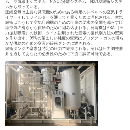
ム、空気緩衝システム、N2/O2分離システム、N2/O2緩衝システ
ュ
ムから成っている。
圧縮空気は主要な発電機のためのある特定のレベルへの空気ドラ
ー
イヤーそしてフィルターを通してと働くために浄化される。空気
緩衝はこうして空気圧縮機のための仕事の要求の変動を減らす圧
ス
縮空気の滑らかな供給のために組み込まれる。発電機はPSA （圧
力振動吸着）の技術、タイム証明された窒素の世代別方法の窒素
を作り出す。99%の望ましい純度の窒素はプロダクト ガスの滑ら
かな供給のための窒素の緩衝タンクに渡される。
事
緩衝タンクの窒素は特定の圧力で維持される。それは圧力調整器
弁を通してあなたの必要性のために下流に調節可能である。
件
引
金
を
求
め