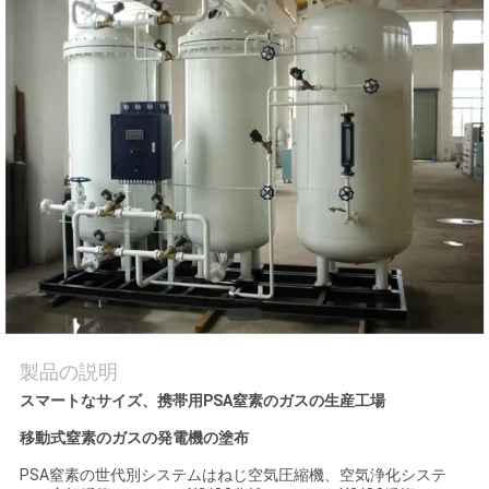
質
管
理
お
問
い
合
わ
製品の説明
せ
スマートなサイズ、携帯用PSA窒素のガスの生産工場
移動式窒素のガスの発電機の塗布
ニ
PSA窒素の世代別システムはねじ空気圧縮機、空気浄化システ