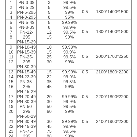
1
PN-3-39
3
99.9%
2
PN-5-29
5
99.5%
0.5
1800*1400*1500
3
PN-5-295
5
99%
4
PN-8-295
8
95%
5
PN-5-49
5
99.99%
6
PN-8-39
8
99.9%
0.5
1800*1400*1800
7
PN-12-
12
99.5%
8
295
15
99%
PN-15-29
9
PN-10-49
10
99.99%
10
PN-15-39
15
99.9%
0.5
2000*1700*2250
11
PN-25-
25
99.5%
12
295
30
99%
PN-30-39
13
PN-15-49
15
99.99%
0.5
2100*1800*2200
14
PN-22-39
22
99.9%
15
PN-35-
35
99.5%
16
295
45
99%
PN-45-29
17
PN-20-49
20
99.99%
0.5
2200*1800*2200
18
PN-30-39
30
99.9%
19
PN-50-
50
99.5%
20
295
60
99%
PN-60-29
21
PN-30-49
30
99.99%
0.5
2400*1900*2200
22
PN-45-39
45
99.9%
23
PN-75-
75
99.5%
24
295
88
99%