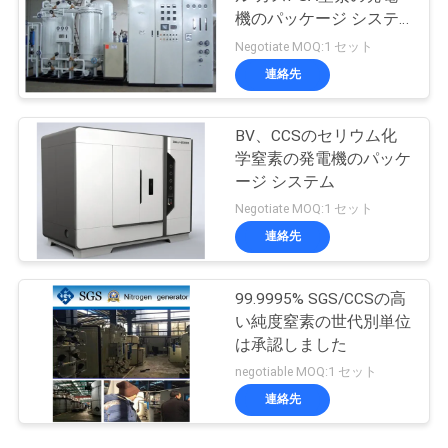
機のパッケージ システ
ム
Negotiate MOQ:1 セット
連絡先
BV、CCSのセリウム化
学窒素の発電機のパッケ
ージ システム
Negotiate MOQ:1 セット
連絡先
99.9995% SGS/CCSの高
い純度窒素の世代別単位
は承認しました
negotiable MOQ:1 セット
連絡先