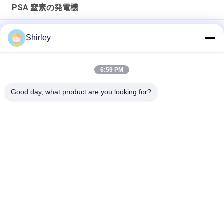
PSA 窒素の発電機
ファイバーレーザー切削のための現場PSA窒素発電機 99.99%純
Shirley
度と90%コスト削減
スマートなサイズ携帯用PSA窒素のガス工場自動化された操作
6:59 PM
窒素の発電機純度99.9995のリチウム電気の企業
Good day, what product are you looking for?
人気カテゴリ
すべて
PSA 窒素の発電機
VSA酸素発生器
VPSAの酸素の発電
PSA酸素発電機
機
圧力酸素チャンバー
膜窒素の発電機