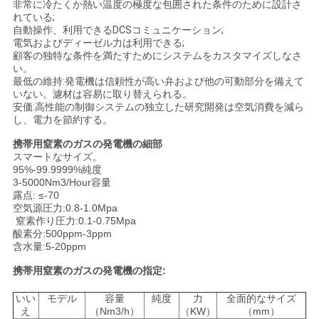
非常に冷たくか熱い温度の極度な包囲された条件のために設計さ
れている;
自動操作、利用できるDCSコミュニケーション;
電気およびディーゼル力は利用できる;
顧客の独特な条件を満たすためにシステムをカスタマイズしなさ
い。
最低の維持:発電機は信頼性が高い弁および他の可動部分を備えて
いない。濾材は容易に取り替えられる。
安価:高性能の制御システムの独立した研究開発は空気消費を減ら
し、電力を節約する。
携帯用窒素のガスの発電機の細部
スマートなサイズ。
95%-99.9999%純度
3-5000Nm3/Hour容量
露点: ≤-70
空気源圧力:0.8-1.0Mpa
窒素作り圧力:0.1-0.75Mpa
酸素分:500ppm-3ppm
含水量:5-20ppm
携帯用窒素のガスの発電機の指定:
いい
モデル
容量
純度
力
全面的なサイズ
え
（Nm3/h）
（KW）
（mm）