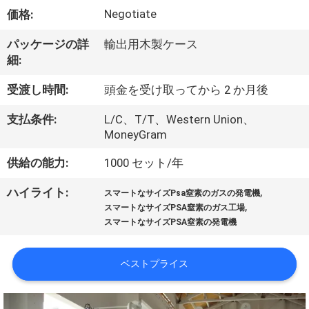
ち
Negotiate
価格:
に
パッケージの詳
輸出用木製ケース
つ
細:
い
受渡し時間:
頭金を受け取ってから 2 か月後
て
支払条件:
L/C、T/T、Western Union、
MoneyGram
工
供給の能力:
1000 セット/年
場
,
ハイライト:
スマートなサイズPsa窒素のガスの発電機
,
見
スマートなサイズPSA窒素のガス工場
スマートなサイズPSA窒素の発電機
学
ベストプライス
品