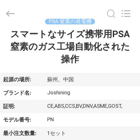
©
2015
-
2026
JoShining
PSA 窒素の発電機
Energy
&
Technology
スマートなサイズ携帯用PSA
家
Co.,Ltd.
All
Rights
窒素のガス工場自動化された
Reserved.
製
操作
品
起源の場所:
蘇州、中国
わ
Joshining
ブランド名:
た
CE,ABS,CCS,BV,DNV,ASME,GOST,
証明:
し
PN
モデル番号:
た
最小注文数量:
1セット