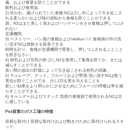
傷、および衰退を防ぐことができる
ラ
飲料および食用油。
2) 吹かれ、揚げられていた食糧:N2は少し水によって引き起こさ
イ
れる柔らかいおよび味の逆転から食糧を防ぐことができる
袋。N2はまた美しく形およびパッケージをさせ食糧は押しつぶさ
れない
バ
交通機関。
3) ペストリー、パン屋の食糧およびvitellusパイ:食糧袋の中の洗
シ
い流すN2は新鮮さを延長できる
時間を計り、食糧が交通機関で変形し、押しつぶされることこと
ー
を防ぎなさい。
4) 粉乳および豆乳の粉:少しN2を使用して集塊を防ぐか、または
ポ
減らすことができる
長い間の放出の貯蔵によって引き起こされる粉乳の現象。
5) チェレーア、ナット、フルーツおよび野菜:洗い流すN2は救う
リ
害虫が防ぐことができ、少しO2を害を与えることを
新しい効果をより明らかにさせるためにフルーツの呼吸は率を減
シ
らすことができる。
6) キャンデーおよびスナック:気密の食糧袋で使用されるN2は主
ー
に適している
Psa窒素のガス工場の特徴
容易な取付け:容易な取付けおよび動きのために取付けられるスキ
ッド;