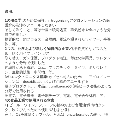
て
適用。
く
1の冶金学:
のために保護、nitrogenizingアグロメレーションの保
護炉の洗浄をアニールしなさい
だ
そして吹くこと、等は金属の暖房処置、磁気粉末や金のような分
野で使用した
さ
物質的な、銅プロセス、金属網、電流を通されたワイヤー、半導
体、等。
2つの、化学および新しく物質的な企業:
化学物質的なガスのた
い
め、吹くパイプライン ガス
取り替え、ガス保護、プロダクト輸送、等は化学薬品、ウレタン
のような分野で使用した
NEWS
伸縮性がある繊維、ゴム、プラスチック、タイヤ、ポリウレタ
ン、生物的技術、中間物、等。
3のエレクトロニクス産業:
カプセル封入のために、アグロメレー
ションは、deoxidizationおよび貯蔵のアニールする
地
電子プロダクト。、水晶circumfluenceの溶接ピーク溶接のような
分野で使用される
図
圧電気、電子磁器、電子銅テープ、電池、電子合金材料、等。
4の食品工業で使用される窒素
1)
ビール、ワイン、フルーツの精神および食用油:保有物タン
ク、吹くびんのための使用N2および前に
プ
完了、O2を取除くカプセル。それはnoncarbonatedの酸化、損