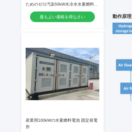
ためのゼロ汚染50kW水冷水水素燃料電
池発電システム
動作原理
最もよい価格を得なさい
産業用100kWの水素燃料電池 固定発電
所