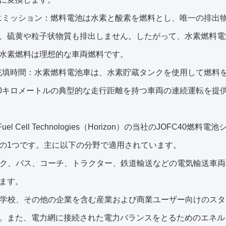
エミッション：燃料電池は水素と酸素を燃料とし、唯一の排出
、硫黄や粒子状物質も排出しません。したがって、水素燃料電
水素燃料は理想的な車両燃料です。
充填時間：水素燃料電池車は、水素貯蔵タンクを使用して燃料を
500キロメートルの典型的な走行距離を持つ車両の連続運転を提
on Fuel Cell Technologies（Horizon）の当社のJO
の1つです。主に以下の分野で適用されています。
ラック、バス、コーチ、トラクター、鉄道輸送などの電気輸送車
ます。
院、学校、その他の企業を含む産業および商業ユーザー向けのス
。また、電力網に接続された電力バランスをとるためのエネル