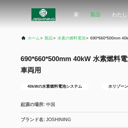
家
製品
わたし
て
ホーム
>
製品
>
水素の燃料電池
>
690*660*500mm 
690*660*500mm 40kW 水素燃料電
車両用
40kWの水素燃料電池システム
ホリゾーン
起源の場所:
中国
ブランド名:
JOSHINING