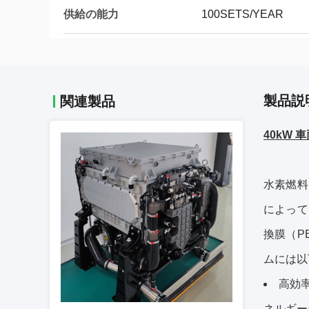
供給の能力
100SETS/YEAR
製品説
関連製品
40kW
水素燃料
によって
換膜（P
ムには以
高効
ネルギー