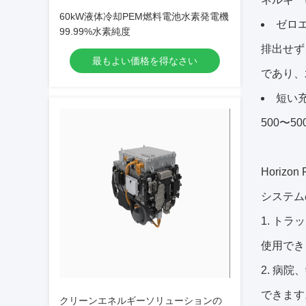
60kW液体冷却PEM燃料電池水素発電機
ゼロ
99.99%水素純度
排出せず
最もよい価格を得なさい
であり、
短い
500〜
Horiz
システム
1. ト
使用でき
2. 病
できます
クリーンエネルギーソリューションの