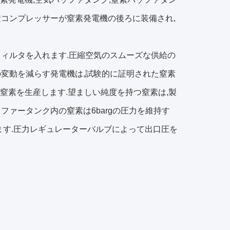
窒素コンプレッサーが窒素発電機の後ろに装備され,
ィルタを入れます.圧縮空気のスムーズな供給の
変動を減らす発電機は,試験的に証明された窒素
で窒素を生産します.望ましい純度を持つ窒素は,製
ァータンク内の窒素は6bargの圧力を維持す
ます.圧力レギュレーターバルブによって出口圧を