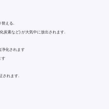
替える.
化炭素など) が大気中に放出されます.
は浄化されます
ます
証されます.