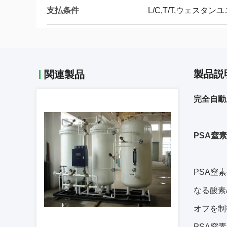
支払条件
L/C,T/T,ウェスタ
製品説
関連製品
完全自動
PSA窒
PSA窒
なる酸素
オフを制
PSA窒