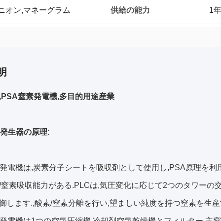
供給の能力
ンユニオン,マネーグラム
1
明
,PSA窒素発電機,多目的用途産業
素発生器の原理:
素発電機は,炭素分子シートを吸収剤として使用し,PSA原理を
/窒素吸収能力がある.PLCは,気圧変化に応じて2つのタワーの
御します.,酸素/窒素分離を行い,望ましい純度を持つ窒素を生産
素発電機は1つの空気圧縮機,冷却剤空気乾燥機とフィルター,主