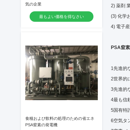
気の企業
2) 薬剤
(3) 
最もよい価格を得なさい
4) 電
PSA窒
1先進的
2世界的
3先進的
4最も信
5国有特
食糧および飲料の処理のための省エネ
6空気タ
PSA窒素の発電機