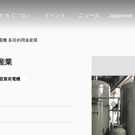
たち に つい
イベント
ニュース
Japanese
電機 多目的用途産業
産業
A窒素発電機