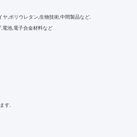
イヤ,ポリウレタン,生物技術,中間製品など.
プ,電池,電子合金材料など
ます.