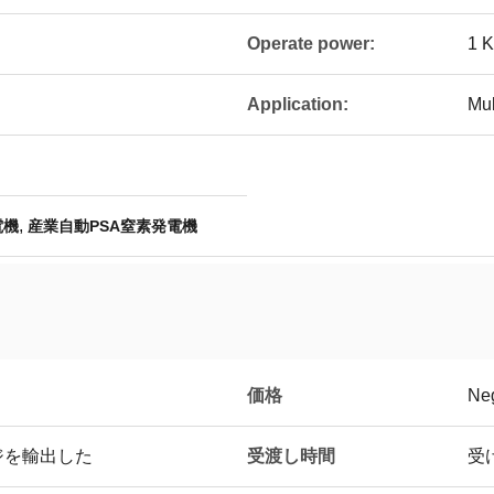
Operate power:
1 
Application:
Mul
,
電機
産業自動PSA窒素発電機
価格
Neg
受渡し時間
ジを輸出した
受