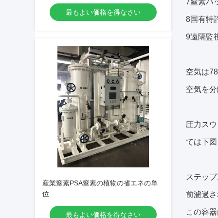
7窒素バ
最もよい価格を得なさい
8国有特
9遠隔監
空気は7
空気を分
圧力スウ
ては下図
ステップ1
産業窒素PSA窒素の植物の省エネの単
位
前濾過さ
この容器
最もよい価格を得なさい