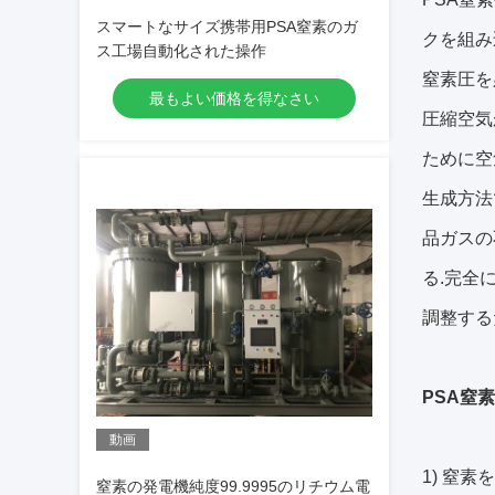
スマートなサイズ携帯用PSA窒素のガ
クを組み
ス工場自動化された操作
窒素圧を
最もよい価格を得なさい
圧縮空気
ために空
生成方法
品ガスの
る.完全
調整する
PSA窒
動画
1) 窒
窒素の発電機純度99.9995のリチウム電