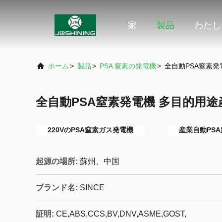
家
製品
わたし
て
ホーム
>
製品
>
PSA 窒素の発電機
>
全自動PSA窒素発
全自動PSA窒素発電機 多目的用途
220VのPSA窒素ガス発電機
産業自動PS
起源の場所:
蘇州、中国
ブランド名:
SINCE
証明:
CE,ABS,CCS,BV,DNV,ASME,GOST,