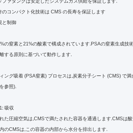
ッファタンクは安定したシステムガス供給を保証します.
許のコンパクト化技術は CMS の長寿を保証します
視と制御
8%の窒素と21%の酸素で構成されています.PSAの窒素生成
離する原則に基づいて動作します.
ィング吸着 (PSA窒素) プロセスは,炭素分子シート (CMS) 
を参照).
: 吸収
れた圧縮空気は,CMSで満たされた容器を通過します.CMSは
内のCMSは,この容器の内部から水分を排出します.