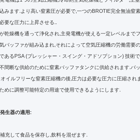
込みます.より高い窒素圧が必要で,一つのBROTIE完全無油
必要な圧力に上昇させる..
が乾燥機を通って浄化され,主発電機が使える一定レベルまでフ
気バッファが組み込まれ,それによって空気圧縮機の労働需要の
であるPSA (プレッシャー・スイング・アドソプション) 技術
不間断な供給のために窒素バッファタンクに供給されます.バッフ
にオイルフリーな窒素圧縮機の後,圧力は必要な圧力に圧縮され
ために調整可能特定の用途で使用できるようにします.
素発生器の適用:
素を補充して食品を保存し,飲料を混ぜます.