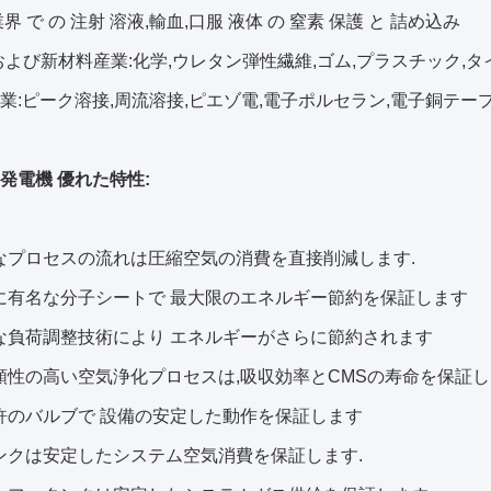
 業界 で の 注射 溶液,輸血,口服 液体 の 窒素 保護 と 詰め込み
化学および新材料産業:化学,ウレタン弾性繊維,ゴム,プラスチック,タ
子産業:ピーク溶接,周流溶接,ピエゾ電,電子ポルセラン,電子銅テー
素発電機 優れた特性:
なプロセスの流れは圧縮空気の消費を直接削減します.
に有名な分子シートで 最大限のエネルギー節約を保証します
な負荷調整技術により エネルギーがさらに節約されます
頼性の高い空気浄化プロセスは,吸収効率とCMSの寿命を保証し
許のバルブで 設備の安定した動作を保証します
ンクは安定したシステム空気消費を保証します.