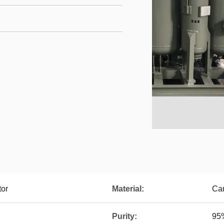
tor
Material:
Car
Purity:
95