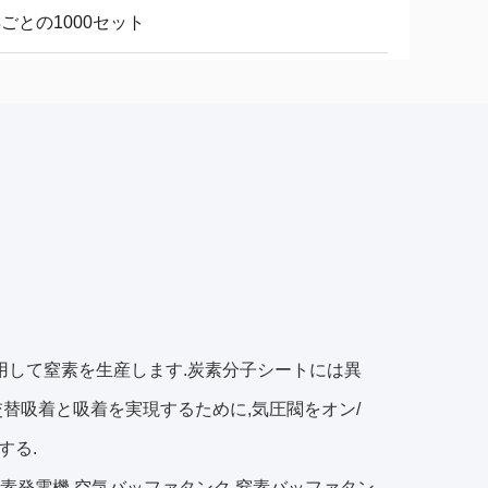
年ごとの1000セット
利用して窒素を生産します.炭素分子シートには異
交替吸着と吸着を実現するために,気圧閥をオン/
する.
窒素発電機,空気バッファタンク,窒素バッファタン