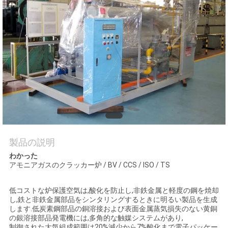
質
管
理
お
問
い
合
製品の説明
わかった
わ
アモニアガスのクラッカー炉 / BV / CCS / ISO / TS
せ
低コストな炉保護空気は,酸化を防止し,非鉄金属と軽度の鋼を焼却
し,鉄と非鉄金属部品をシンタリングするときに明るい製品を生成
します.低炭素鋼部品の銅溶接および表面金属蒸気損失のない黄銅
ニ
の銀溶接部品発電機には,多角的な触媒システムがあり,
制御された大気組成範囲は20%減少から7%酸化まで電子パッケー