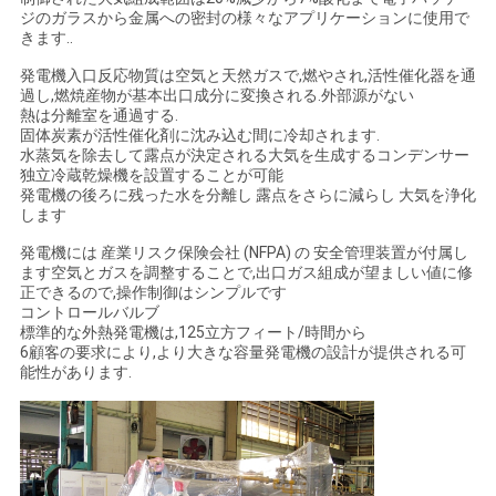
ュ
ジのガラスから金属への密封の様々なアプリケーションに使用で
きます..
ー
発電機入口反応物質は空気と天然ガスで,燃やされ,活性催化器を通
過し,燃焼産物が基本出口成分に変換される.外部源がない
ス
熱は分離室を通過する.
固体炭素が活性催化剤に沈み込む間に冷却されます.
水蒸気を除去して露点が決定される大気を生成するコンデンサー
独立冷蔵乾燥機を設置することが可能
事
発電機の後ろに残った水を分離し 露点をさらに減らし 大気を浄化
します
件
発電機には 産業リスク保険会社 (NFPA) の 安全管理装置が付属し
ます空気とガスを調整することで,出口ガス組成が望ましい値に修
正できるので,操作制御はシンプルです
引
コントロールバルブ
標準的な外熱発電機は,125立方フィート/時間から
金
6顧客の要求により,より大きな容量発電機の設計が提供される可
能性があります.
を
求
め