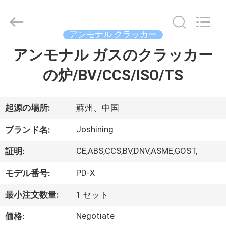
©
2015
-
2026
JoShining
アンモナル クラッカー
Energy
&
Technology
アンモナル ガスのクラッカー
家
Co.,Ltd.
All
Rights
の炉/BV/CCS/ISO/TS
Reserved.
製
品
起源の場所:
蘇州、中国
Joshining
ブランド名:
わ
CE,ABS,CCS,BV,DNV,ASME,GOST,
証明:
た
PD-X
モデル番号:
し
最小注文数量:
1 セット
た
Negotiate
価格: