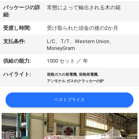
ち
パッケージの詳
常態によって輸出される木の箱
に
細:
つ
受渡し時間:
受け取られた頭金の後の2か月
い
支払条件:
L/C、T/T、Western Union、
て
MoneyGram
供給の能力:
1000 セット ／ 年
工
,
,
ハイライト:
発熱ガスの発電機
発熱発電機
場
アンモナル ガスのクラッカーの炉
見
ベストプライス
学
品