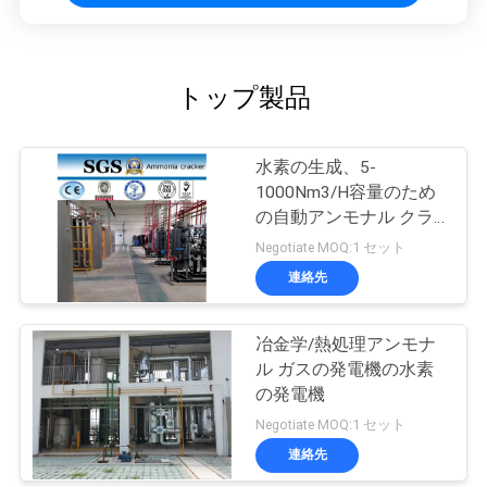
ラ
イ
トップ製品
バ
シ
水素の生成、5-
1000Nm3/H容量のため
ー
の自動アンモナル クラ
ポ
ッカー
Negotiate MOQ:1 セット
連絡先
リ
シ
冶金学/熱処理アンモナ
ル ガスの発電機の水素
ー
の発電機
Negotiate MOQ:1 セット
連絡先