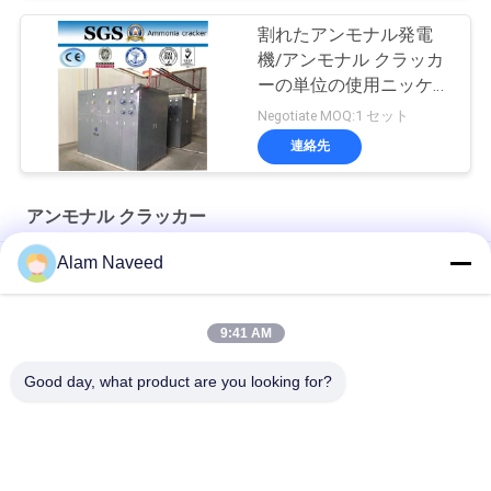
割れたアンモナル発電
機/アンモナル クラッカ
ーの単位の使用ニッケル
の触媒
Negotiate MOQ:1 セット
連絡先
アンモナル クラッカー
Alam Naveed
アモニアクレイカー工場 水素生産,ガラス浮動ライン,鉄鋼産業
水素の生産アンモナル クラッカーの植物ガラスの岩糸製鉄業
9:41 AM
自動アンモナル ガスの発電機の簡単な取付け
Good day, what product are you looking for?
人気カテゴリ
すべて