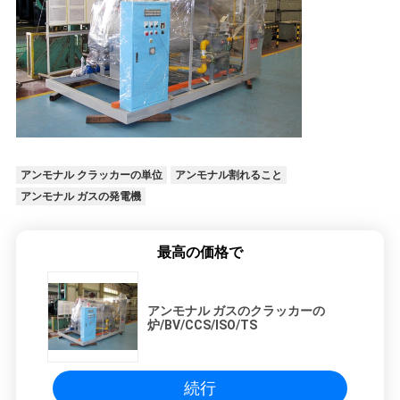
て
く
だ
さ
い
アンモナル クラッカーの単位
アンモナル割れること
アンモナル ガスの発電機
NEWS
最高の価格で
地
アンモナル ガスのクラッカーの
図
炉/BV/CCS/ISO/TS
プ
続行