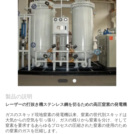
質
管
理
お
問
い
合
わ
製品の説明
レーザーの打抜き機ステンレス鋼を切るための高圧窒素の発電機
せ
ガスのスキッド現地窒素の発電機以来、窒素の世代別スキッドは
大気からの空気を引っ張り、ガスの残りから窒素を分け、そして
窒素を要求するあらゆるプロセスの圧縮された窒素の使用のため
ニ
の窒素のガスを圧縮します。