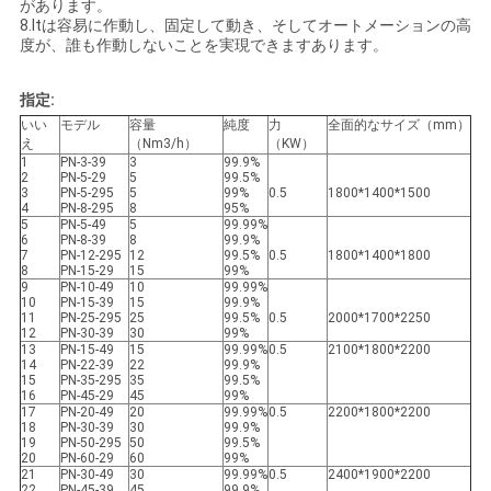
があります。
8.Itは容易に作動し、固定して動き、そしてオートメーションの高
て
度が、誰も作動しないことを実現できますあります。
く
指定:
だ
いい
モデル
容量
純度
力
全面的なサイズ（mm）
え
（Nm3/h）
（KW）
さ
1
PN-3-39
3
99.9%
2
PN-5-29
5
99.5%
3
PN-5-295
5
99%
0.5
1800*1400*1500
い
4
PN-8-295
8
95%
5
PN-5-49
5
99.99%
6
PN-8-39
8
99.9%
7
PN-12-295
12
99.5%
0.5
1800*1400*1800
8
PN-15-29
15
99%
NEWS
9
PN-10-49
10
99.99%
10
PN-15-39
15
99.9%
11
PN-25-295
25
99.5%
0.5
2000*1700*2250
12
PN-30-39
30
99%
SITEMAP
13
PN-15-49
15
99.99%
0.5
2100*1800*2200
14
PN-22-39
22
99.9%
15
PN-35-295
35
99.5%
16
PN-45-29
45
99%
17
PN-20-49
20
99.99%
0.5
2200*1800*2200
プ
18
PN-30-39
30
99.9%
19
PN-50-295
50
99.5%
20
PN-60-29
60
99%
ラ
21
PN-30-49
30
99.99%
0.5
2400*1900*2200
22
PN-45-39
45
99.9%