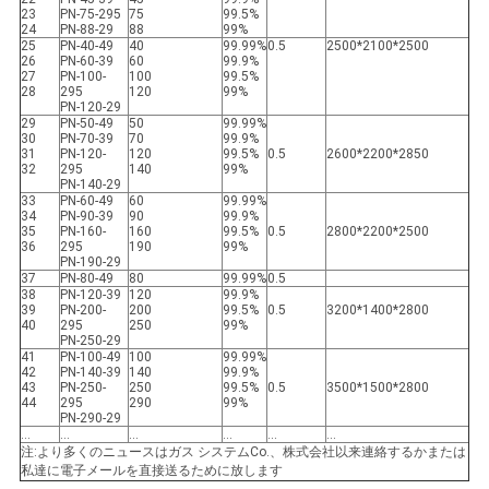
23
PN-75-295
75
99.5%
イ
24
PN-88-29
88
99%
25
PN-40-49
40
99.99%
0.5
2500*2100*2500
バ
26
PN-60-39
60
99.9%
27
PN-100-
100
99.5%
28
295
120
99%
シ
PN-120-29
29
PN-50-49
50
99.99%
30
PN-70-39
70
99.9%
ー
31
PN-120-
120
99.5%
0.5
2600*2200*2850
32
295
140
99%
PN-140-29
ポ
33
PN-60-49
60
99.99%
34
PN-90-39
90
99.9%
35
PN-160-
160
99.5%
0.5
2800*2200*2500
リ
36
295
190
99%
PN-190-29
シ
37
PN-80-49
80
99.99%
0.5
38
PN-120-39
120
99.9%
39
PN-200-
200
99.5%
0.5
3200*1400*2800
ー
40
295
250
99%
PN-250-29
41
PN-100-49
100
99.99%
42
PN-140-39
140
99.9%
43
PN-250-
250
99.5%
0.5
3500*1500*2800
44
295
290
99%
PN-290-29
…
…
…
…
…
…
注:より多くのニュースはガス システムCo.、株式会社以来連絡するかまたは
私達に電子メールを直接送るために放します