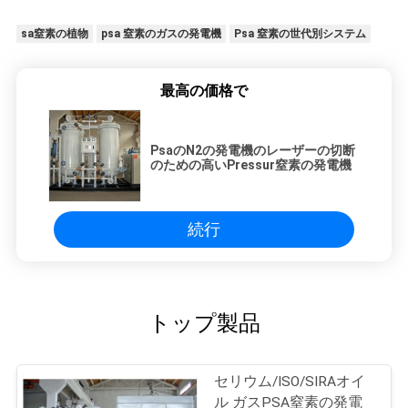
sa窒素の植物
psa 窒素のガスの発電機
Psa 窒素の世代別システム
最高の価格で
PsaのN2の発電機のレーザーの切断
のための高いPressur窒素の発電機
続行
トップ製品
セリウム/ISO/SIRAオイ
ル ガスPSA窒素の発電