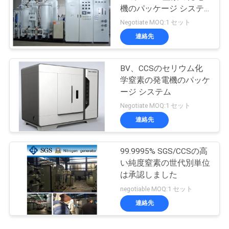
機のパッケージ システ
ム
Negotiate MOQ:1 セット
連絡先
BV、CCSのセリウム化
学窒素の発電機のパッケ
ージ システム
Negotiate MOQ:1 セット
連絡先
99.9995% SGS/CCSの高
い純度窒素の世代別単位
は承認しました
negotiable MOQ:1 セット
連絡先