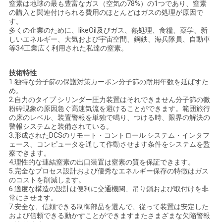
窒素は地球の最も豊富なガス（空気の78%）の1つであり、窒素
ュ
の購入と関連付けられる費用のほとんどはガスの処理が原因で
す。
ー
多くの企業のために、likeOil及びガス、熱処理、食糧、薬学、新
しいエネルギー、大気および宇宙空間、鋼鉄、海兵隊員、自動車
ス
等34工業広く利用された私達の窒素。
技術特性
事
1.独特な分子篩の保護対策カーボン分子篩の耐用年数を延ばすた
め。
2.自力のタイプ シリンダー圧力装置はそれできません分子篩の微
件
粉砕現象の原因急ぐ高速気流を避けることができます。範囲旅行
の床のレベル、装置警報を単独で鳴り、つける時、限界の解決の
警報システムと装備されている。
3.形成されたDCSのリモート・コントロール システム・インタフ
引
ェース、コンピュータを通して作動させます条件をシステムを監
察できます。
金
4.理性的な連結窒素の出口装置は窒素の質を保証できます。
5.完全なプロセス設計および優秀なエネルギー保存の特徴はガス
を
のコストを削減します。
6.適度な構造の設計は便利に交通機関、吊り鎖および取付けを非
求
常にさせます。
7.安全な、信頼できる制御部品を選んで、従って装置は安定した
め
および信頼できる動かすことができますまたさまざまな欠陥警報