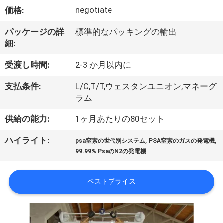
ち
negotiate
価格:
に
パッケージの詳
標準的なパッキングの輸出
つ
細:
い
受渡し時間:
2-3 か月以内に
て
支払条件:
L/C,T/T,ウェスタンユニオン,マネーグ
ラム
工
供給の能力:
1ヶ月あたりの80セット
場
,
,
ハイライト:
psa窒素の世代別システム
PSA窒素のガスの発電機
見
99.99% PsaのN2の発電機
学
ベストプライス
品