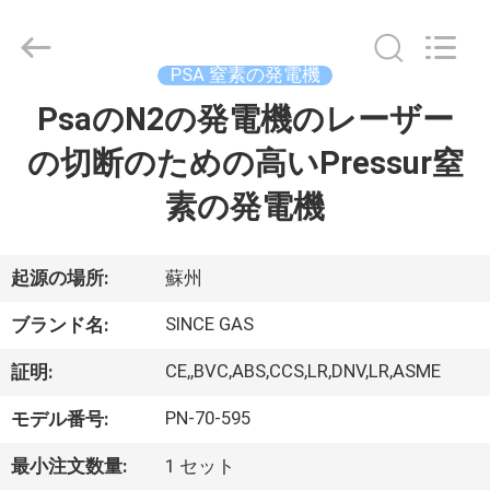
©
2015
-
2026
JoShining
PSA 窒素の発電機
Energy
&
Technology
PsaのN2の発電機のレーザー
家
Co.,Ltd.
All
Rights
の切断のための高いPressur窒
Reserved.
製
素の発電機
品
起源の場所:
蘇州
わ
SINCE GAS
ブランド名:
た
CE,,BVC,ABS,CCS,LR,DNV,LR,ASME
証明:
し
PN-70-595
モデル番号:
た
最小注文数量:
1 セット