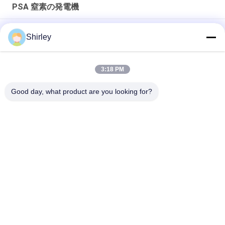
PSA 窒素の発電機
ファイバーレーザー切削のための現場PSA窒素発電機 99.99%純
Shirley
度と90%コスト削減
スマートなサイズ携帯用PSA窒素のガス工場自動化された操作
3:18 PM
窒素の発電機純度99.9995のリチウム電気の企業
Good day, what product are you looking for?
人気カテゴリ
すべて
PSA 窒素の発電機
VSA酸素発生器
VPSAの酸素の発電
PSA酸素発電機
機
圧力酸素チャンバー
膜窒素の発電機