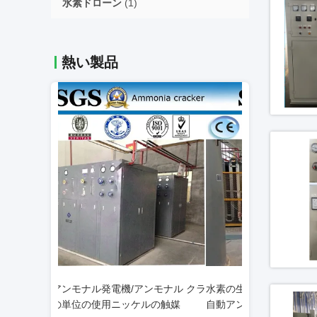
水素ドローン
(1)
熱い製品
ンモナル クラ
水素の生成、5-1000Nm3/H容量のための
冶金学/熱処理ア
ルの触媒
自動アンモナル クラッカー
水素の発電機