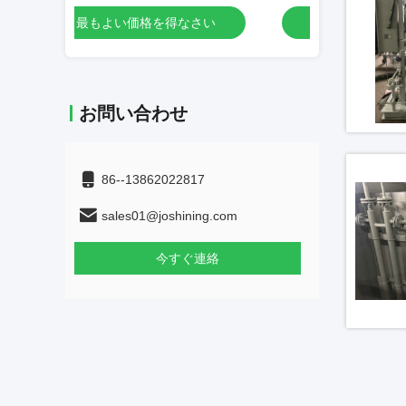
なさい
最もよい価格を得なさい
最もよ
お問い合わせ
86--13862022817
sales01@joshining.com
今すぐ連絡