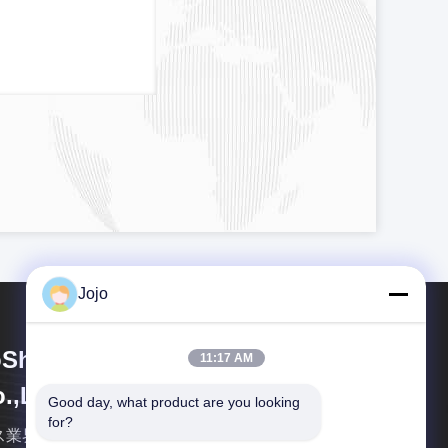
Jojo
Shining Energy & Technology
11:17 AM
.,Ltd
Good day, what product are you looking 
for?
ス業界で世界トップの 統合企業です