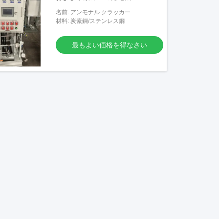
名前: アンモナル クラッカー
材料: 炭素鋼/ステンレス鋼
最もよい価格を得なさい