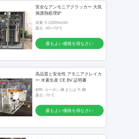
安全なアンモニアクラッカー 大気
保護熱処理炉
容量: 5-1000Nm3/h
露点: -65〜70°C
最もよい価格を得なさい
高品質と安全性 アモニアクレイカ
ー 水素生産 CE BV 証明書
材料: カーボン 鋼 または 不 鋼
露点: -70 ℃
最もよい価格を得なさい