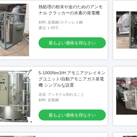
熱処理の粉末や金のためのアンモ
ナル クラッカーの水素の発電機
材料: 炭素鋼 /ステンレス鋼
露点: ≦-65℃
最もよい価格を得なさい
5-1000Nm3/H アモニアクレイキン
グユニット/自動アモニアガス発電
機 シンプルな設置
名前: アンモナル割れること
材料: 炭素鋼
最もよい価格を得なさい