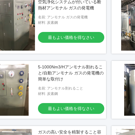
空気浄化システムが付いている断
熱材アンモナル ガスの発電機
名前: アンモナル ガスの発電機
材料: 炭素鋼
最もよい価格を得なさい
5-1000Nm3/Hアンモナル割れるこ
と/自動アンモナル ガスの発電機の
簡単な取付け
名前: アンモナル割れること
材料: 炭素鋼
最もよい価格を得なさい
ガスの高い安全を精製すること容