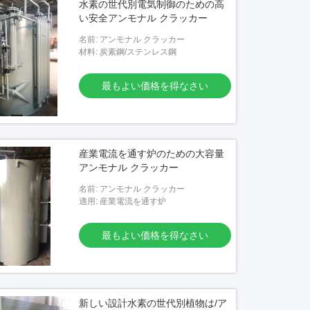
水素の世代別電気制御のための高
い安全アンモナル クラッカー
名前: アンモナル クラッカー
材料: 炭素鋼/ステンレス鋼
最もよい価格を得なさい
産業電流を通す炉のための大容量
アンモナル クラッカー
名前: アンモナル クラッカー
適用: 産業電流を通す炉
最もよい価格を得なさい
新しい設計水素の世代別植物は/ア