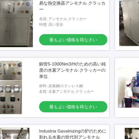
易な熱交換器アンモナル クラッカ
ー
名前: アンモナル クラッカー
特徴: 高い安全
最もよい価格を得なさい
銅管5-1000Nm3/Hのための高い純
度の水素アンモナル クラッカーの
単位
材料: 炭素鋼/ステンレス鋼
名前: 水素アンモナル クラッカー
最もよい価格を得なさい
ンモナル ガスの発電機の
Industria Gavalnizingの炉のために
割れる水素の世代別アンモナル