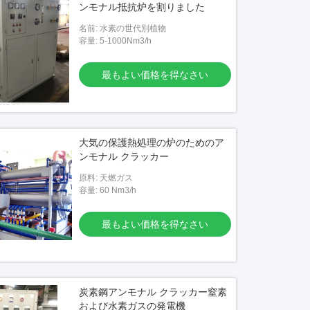
ンモナル抵抗炉を割りました
名前: 水素の世代別植物
容量: 5-1000Nm3/h
最もよい価格を得なさい
大気の保護熱処理の炉のためのア
ンモナル クラッカー
原料: 天燃ガス
容量: 60 Nm3/h
最もよい価格を得なさい
炭素鋼アンモナル クラッカー窒素
および水素ガスの発電機