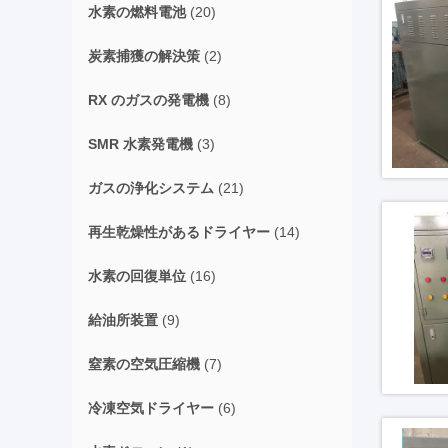
水素の燃料電池
(20)
炭素捕獲の解決策
(2)
RX のガスの発電機
(8)
SMR 水素発電機
(3)
ガスの浄化システム
(21)
再生乾燥性があるドライヤー
(14)
水素の回復単位
(16)
給油所装置
(9)
窒素の空気圧縮機
(7)
冷凍空気ドライヤー
(6)