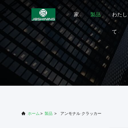
家
製品
わたし
て
ホーム
>
製品
>
アンモナル クラッカー