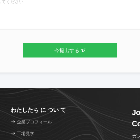
今提出する
わたしたち に つい て
Jo
企業プロフィール
Co
工場見学
ガ