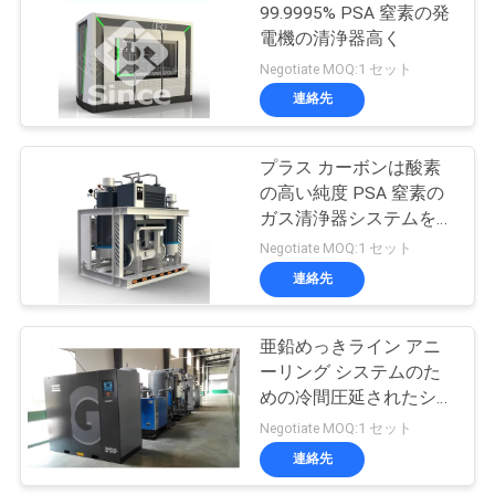
99.9995% PSA 窒素の発
ュ
電機の清浄器高く
ー
Negotiate MOQ:1 セット
連絡先
ス
プラス カーボンは酸素
事
の高い純度 PSA 窒素の
ガス清浄器システムを取
件
除きます
Negotiate MOQ:1 セット
連絡先
引
亜鉛めっきライン アニ
金
ーリング システムのた
を
めの冷間圧延されたシー
トの N2 PSA 窒素の発電
Negotiate MOQ:1 セット
求
機
連絡先
め