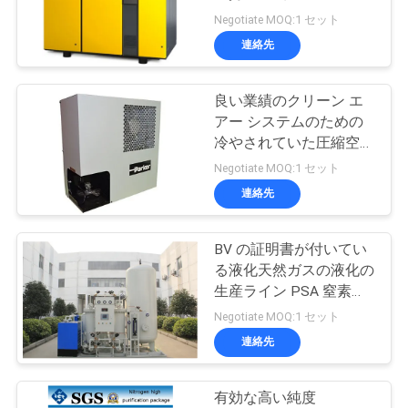
質
Negotiate MOQ:1 セット
管
連絡先
理
良い業績のクリーン エ
アー システムのための
お
冷やされていた圧縮空気
のドライヤー
Negotiate MOQ:1 セット
問
連絡先
い
合
BV の証明書が付いてい
る液化天然ガスの液化の
わ
生産ライン PSA 窒素の
発電機
Negotiate MOQ:1 セット
せ
連絡先
ニ
有効な高い純度