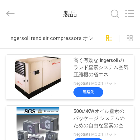
©
2015
-
製品
2026
JoShining
Energy
&
Technology
家
Co.,Ltd.
ingersoll rand air compressors オンライン製造
All
Rights
Reserved.
製
高く有効な Ingersoll の
品
ランド窒素システム空気
圧縮機の省エネ
Negotiate MOQ:1 セット
わ
連絡先
た
500のKWオイル窒素の
し
パッケージ システムの
た
ための自由な窒素の空気
圧縮機
Negotiate MOQ:1 セット