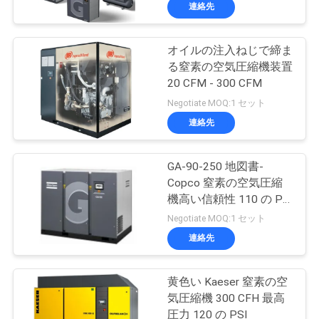
ち
連絡先
に
オイルの注入ねじで締ま
つ
る窒素の空気圧縮機装置
い
20 CFM - 300 CFM
Negotiate MOQ:1 セット
て
連絡先
工
GA-90-250 地図書-
Copco 窒素の空気圧縮
場
機高い信頼性 110 の PSI
見
の
Negotiate MOQ:1 セット
連絡先
学
黄色い Kaeser 窒素の空
品
気圧縮機 300 CFH 最高
圧力 120 の PSI