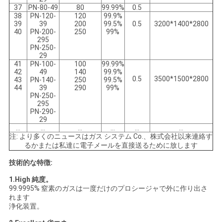
37
PN-80-49
80
99.99%
0.5
38
PN-120-
120
99.9%
39
39
200
99.5%
0.5
3200*1400*2800
40
PN-200-
250
99%
295
PN-250-
29
41
PN-100-
100
99.99%
42
49
140
99.9%
0.5
3500*1500*2800
43
PN-140-
250
99.5%
44
39
290
99%
PN-250-
295
PN-290-
29
…
…
…
…
…
…
注: より多くのニュースはガス システム Co.、株式会社以来連絡す
るかまたは私達に電子メールを直接送るために放します
技術的な特徴:
1.High 純度。
99.9995% 窒素のガスは一度だけのプロシージャで外に作り出さ
れます
浄化装置。