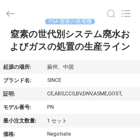
©
2015
-
2026
JoShining
PSA 窒素の発電機
Energy
&
Technology
窒素の世代別システム廃水お
家
Co.,Ltd.
All
Rights
よびガスの処置の生産ライン
Reserved.
製
品
起源の場所:
蘇州、中国
SINCE
ブランド名:
わ
CE,ABS,CCS,BV,DNV,ASME,GOST,
証明:
た
PN
モデル番号:
し
最小注文数量:
1 セット
た
Negotiate
価格: