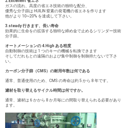
2.Excellent 省エネ
ガスの流れ、高度の省エネ技術の独特な配分、
優秀な分子篩は HUILIN 窒素の発電機の省エネを作ります
他がより 10~20% を達成して下さい。
3.steady 行きます、長い寿命
効果的に生命をの拡張する独特な締め金で止めるシリンダー技術
分子篩。
オートメーションの 4.High ある程度
自動制御の技術は 1 つのキーの機械を転換できます
そしてだれもとの遠隔のおよび集中制御を制御持たないで下さ
い。
カーボン分子篩（CMS）の耐用年数は何である
通常、普通使用のため、CMS の寿命は約 5 から 8 年です。
濾材を取り替えるサイクル時間は何ですか。
通常、濾材は 6 かから 8 か月毎にの間取り替えられる必要があり
ます。