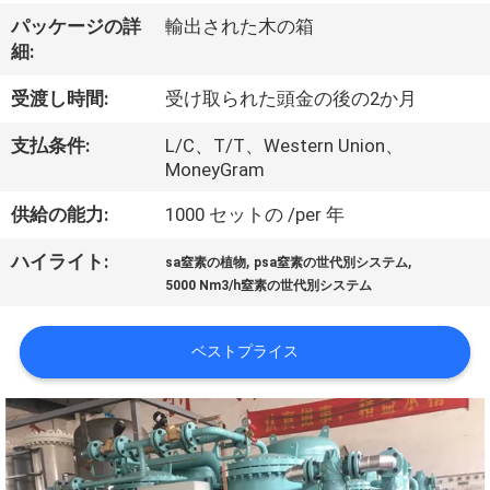
ち
パッケージの詳
輸出された木の箱
に
細:
つ
受渡し時間:
受け取られた頭金の後の2か月
い
支払条件:
L/C、T/T、Western Union、
て
MoneyGram
供給の能力:
1000 セットの /per 年
工
,
,
ハイライト:
sa窒素の植物
psa窒素の世代別システム
場
5000 Nm3/h窒素の世代別システム
見
ベストプライス
学
品