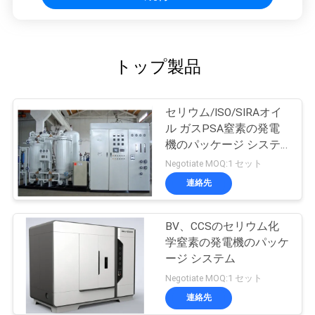
トップ製品
セリウム/ISO/SIRAオイ
ル ガスPSA窒素の発電
機のパッケージ システ
ム
Negotiate MOQ:1 セット
連絡先
BV、CCSのセリウム化
学窒素の発電機のパッケ
ージ システム
Negotiate MOQ:1 セット
連絡先