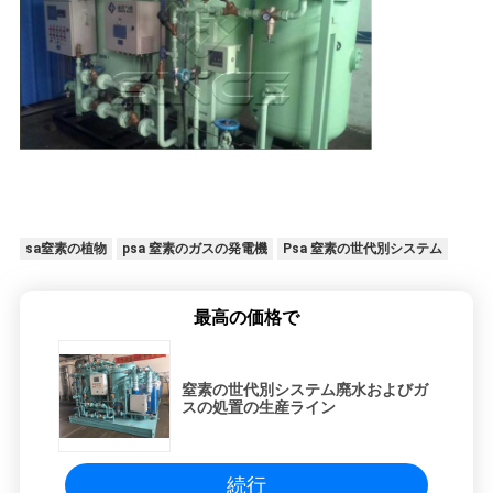
sa窒素の植物
psa 窒素のガスの発電機
Psa 窒素の世代別システム
最高の価格で
窒素の世代別システム廃水およびガ
スの処置の生産ライン
続行