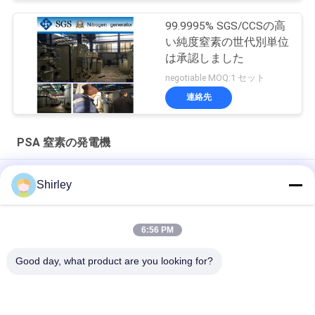
99.9995% SGS/CCSの高
い純度窒素の世代別単位
は承認しました
negotiable MOQ:1 セット
連絡先
PSA 窒素の発電機
ファイバーレーザー切削のための現場PSA窒素発電機 99.99%純
Shirley
度と90%コスト削減
スマートなサイズ携帯用PSA窒素のガス工場自動化された操作
6:56 PM
窒素の発電機純度99.9995のリチウム電気の企業
Good day, what product are you looking for?
人気カテゴリ
すべて