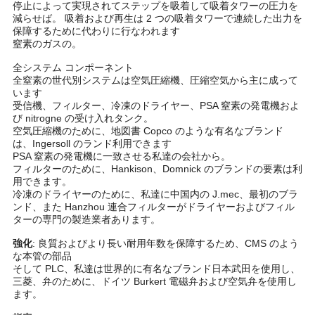
停止によって実現されてステップを吸着して吸着タワーの圧力を
減らせば。 吸着および再生は 2 つの吸着タワーで連続した出力を
て
保障するために代わりに行なわれます
窒素のガスの。
く
全システム コンポーネント
だ
全窒素の世代別システムは空気圧縮機、圧縮空気から主に成って
います
さ
受信機、フィルター、冷凍のドライヤー、PSA 窒素の発電機およ
び nitrogne の受け入れタンク。
空気圧縮機のために、地図書 Copco のような有名なブランド
い
は、Ingersoll のランド利用できます
PSA 窒素の発電機に一致させる私達の会社から。
フィルターのために、Hankison、Domnick のブランドの要素は利
NEWS
用できます。
冷凍のドライヤーのために、私達に中国内の J.mec、最初のブラ
ンド、また Hanzhou 連合フィルターがドライヤーおよびフィル
ターの専門の製造業者あります。
地
強化
:
良質およびより長い耐用年数を保障するため、CMS のよう
図
な本管の部品
そして PLC、私達は世界的に有名なブランド日本武田を使用し、
三菱、弁のために、ドイツ Burkert 電磁弁および空気弁を使用し
ます。
プ