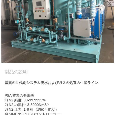
質
管
理
お
問
い
合
製品の説明
わ
窒素の世代別システム廃水およびガスの処置の生産ライン
せ
PSA 窒素の発電機
1)
N2 純度: 99-99.9995%
2)
N2 の流れ: 3-3000Nm3/h
ニ
3)
N2 圧力: 1-8 棒（調節可能な）
4)
SIMENS PLC のコントローラー