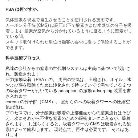
ュ
PSA は何ですか。
ー
気体窒素を現地で発生させることを使用される技術
です
。
カーボン分子篩 (CMS) は高圧の下で酸素および水蒸気の分子を吸
ス
着します-窒素が空気から分かれているように渡るように窒素がし
ている間。
スキッド取付けられた単位は顧客の要求に従って供給することが
できます。
事
科学技術プロセス
件
私達の会社からの窒素の世代別システムは主義に基づいて設計さ
れ、製造されます
圧力振動吸着（PSA）の。 周囲の空気は、圧縮され、オイル、水
引
および塵を取除くために浄化されて持っていてで満ちている 2 つ
の吸着タワーが付いている adsoption の振動 adsorping 装置を書
き入れます
金
carcon の分子篩（CMS）。 底からのへの吸着タワーへの圧縮空
気の流れ。
を
プロセスでは、分子酸素は吸着の上部側面からの窒素流れはそび
え、次にそれから不潔な窒素のための緩衝タンクに入るが、吸着
求
されます。 しばらくすると、吸着タワーの CMS は吸着される酸
素によって飽和します。 現時点で、再生は必要です。 それはあ
め
ります