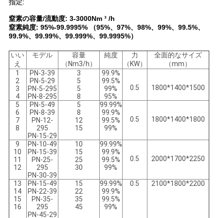
指定:
ラ
窒素の容量/流動度: 3-3000Nm ³ /h
窒素純度: 95%-99.9995% （95%、97%、98%、99%、99.5%、
イ
99.9%、99.99%、99.999%、99.9995%）
バ
いい
モデル
容量
純度
力
全面的なサイズ
え
（Nm3/h）
（KW）
（mm）
シ
1
PN-3-39
3
99.9%
2
PN-5-29
5
99.5%
0.5
1800*1400*1500
ー
3
PN-5-295
5
99%
4
PN-8-295
8
95%
5
PN-5-49
5
99.99%
ポ
6
PN-8-39
8
99.9%
0.5
1800*1400*1800
7
PN-12-
12
99.5%
リ
8
295
15
99%
PN-15-29
9
PN-10-49
10
99.99%
シ
10
PN-15-39
15
99.9%
0.5
2000*1700*2250
11
PN-25-
25
99.5%
ー
12
295
30
99%
PN-30-39
13
PN-15-49
15
99.99%
0.5
2100*1800*2200
14
PN-22-39
22
99.9%
15
PN-35-
35
99.5%
16
295
45
99%
PN-45-29