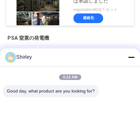
は承認しました
negotiable MOQ:1 セット
連絡先
PSA 窒素の発電機
ファイバーレーザー切削のための現場PSA窒素発電機 99.99%純
Shirley
度と90%コスト削減
スマートなサイズ携帯用PSA窒素のガス工場自動化された操作
4:22 AM
窒素の発電機純度99.9995のリチウム電気の企業
Good day, what product are you looking for?
人気カテゴリ
すべて
PSA 窒素の発電機
VSA酸素発生器
VPSAの酸素の発電