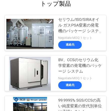
トップ製品
セリウム/ISO/SIRAオイ
ル ガスPSA窒素の発電
機のパッケージ システ
ム
Negotiate MOQ:1 セット
連絡先
BV、CCSのセリウム化
学窒素の発電機のパッケ
ージ システム
Negotiate MOQ:1 セット
連絡先
99.9995% SGS/CCSの高
い純度窒素の世代別単位