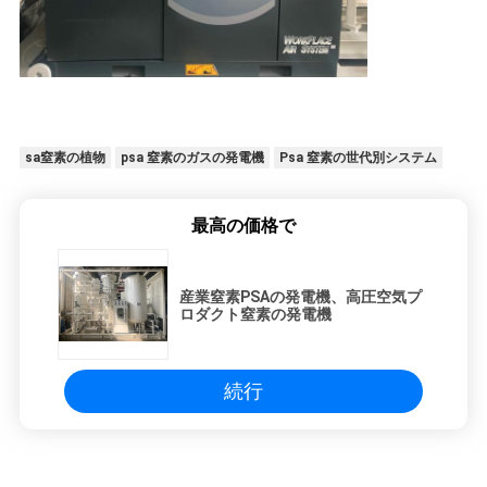
sa窒素の植物
psa 窒素のガスの発電機
Psa 窒素の世代別システム
最高の価格で
産業窒素PSAの発電機、高圧空気プ
ロダクト窒素の発電機
続行