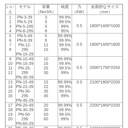
いい
モデル
容量
純度
力
全面的なサイズ
て
え
（Nm3/h）
（KW）
（mm）
1
PN-3-39
3
99.9%
く
2
PN-5-29
5
99.5%
0.5
1800*1400*1500
3
PN-5-295
5
99%
だ
4
PN-8-295
8
95%
5
PN-5-49
5
99.99%
6
PN-8-39
8
99.9%
さ
0.5
1800*1400*1800
7
PN-12-
12
99.5%
8
295
15
99%
い
PN-15-29
9
PN-10-49
10
99.99%
10
PN-15-39
15
99.9%
0.5
2000*1700*2250
11
PN-25-
25
99.5%
NEWS
12
295
30
99%
PN-30-39
13
PN-15-49
15
99.99%
0.5
2100*1800*2200
14
PN-22-39
22
99.9%
15
PN-35-
35
99.5%
地
16
295
45
99%
PN-45-29
図
17
PN-20-49
20
99.99%
0.5
2200*1800*2200
18
PN-30-39
30
99.9%
19
PN-50-
50
99.5%
20
295
60
99%
プ
PN-60-29