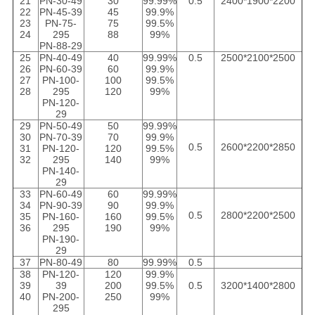
21
PN-30-49
30
99.99%
0.5
2400*1900*2200
22
PN-45-39
45
99.9%
ラ
23
PN-75-
75
99.5%
24
295
88
99%
イ
PN-88-29
25
PN-40-49
40
99.99%
0.5
2500*2100*2500
26
PN-60-39
60
99.9%
バ
27
PN-100-
100
99.5%
28
295
120
99%
シ
PN-120-
29
29
PN-50-49
50
99.99%
ー
30
PN-70-39
70
99.9%
0.5
2600*2200*2850
31
PN-120-
120
99.5%
ポ
32
295
140
99%
PN-140-
29
リ
33
PN-60-49
60
99.99%
34
PN-90-39
90
99.9%
シ
0.5
2800*2200*2500
35
PN-160-
160
99.5%
36
295
190
99%
PN-190-
ー
29
37
PN-80-49
80
99.99%
0.5
38
PN-120-
120
99.9%
39
39
200
99.5%
0.5
3200*1400*2800
40
PN-200-
250
99%
295