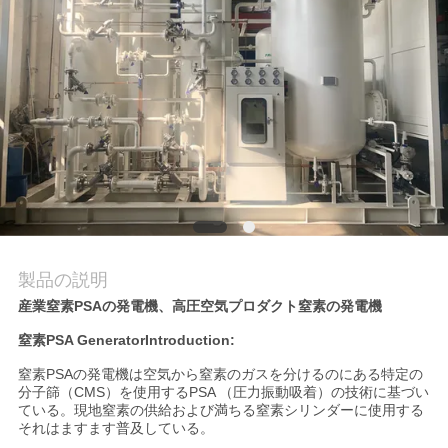
質
管
理
お
問
い
合
製品の説明
産業窒素PSAの発電機、高圧空気プロダクト窒素の発電機
わ
窒素PSA GeneratorIntroduction:
せ
窒素PSAの発電機は空気から窒素のガスを分けるのにある特定の
分子篩（CMS）を使用するPSA （圧力振動吸着）の技術に基づい
ている。現地窒素の供給および満ちる窒素シリンダーに使用する
ニ
それはますます普及している。