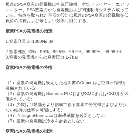
私達のPSA窒素の発電機は空気圧縮機、空気ドライヤー、エア フ
ュ
ィルター、PSA窒素のから発電機および関連制御システム成って
いる。特許を取られた容器の設計は私達のPSA窒素の発電機を低
ー
負荷の消費および最もよい効率可能にする。
ス
窒素PSAの発電機の指定:
1.窒素容量:2~1000Nm3/h
事
2.窒素純度:90%、99%、99.5%、99.9%、99.99%、99.999%…
3.窒素の発電機からの窒素圧力:1-7bar
件
窒素PSAの発電機の特徴
（1）窒素の発電機は安定した地図書のCopcoねじ空気圧縮機が
引
装備されている;
（2）窒素の発電機はSiemens PLCおよびSMCまたはCKD弁が装
金
備されている;
（3）少数は可動部分より信頼できる窒素の発電機およびより少
を
ない維持の仕事を可能にする;
（4） NitrogenGeneratorは基礎基盤を必要としない;
求
（5）窒素の発電機は冷水を必要としない;
窒素PSAの発電機の指定:
め