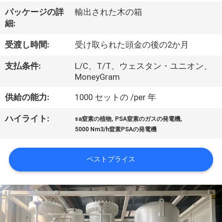
ち
パッケージの詳
輸出された木の箱
に
細:
つ
受渡し時間:
受け取られた頭金の後の2か月
い
支払条件:
L/C、T/T、ウェスタン・ユニオン、
て
MoneyGram
供給の能力:
1000 セットの /per 年
工
,
,
ハイライト:
sa窒素の植物
PSA窒素のガスの発電機
場
5000 Nm3/h窒素PSAの発電機
見
ベストプライス
学
品