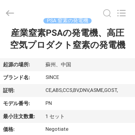
©
2015
-
2026
JoShining
PSA 窒素の発電機
Energy
&
Technology
産業窒素PSAの発電機、高圧
家
Co.,Ltd.
All
Rights
空気プロダクト窒素の発電機
Reserved.
製
品
起源の場所:
蘇州、中国
SINCE
ブランド名:
わ
CE,ABS,CCS,BV,DNV,ASME,GOST,
証明:
た
PN
モデル番号:
し
最小注文数量:
1 セット
た
Negotiate
価格: