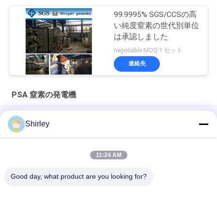
99.9995% SGS/CCSの高
い純度窒素の世代別単位
は承認しました
negotiable MOQ:1 セット
連絡先
PSA 窒素の発電機
ファイバーレーザー切削のための現場PSA窒素発電機 99.99%純
Shirley
度と90%コスト削減
スマートなサイズ携帯用PSA窒素のガス工場自動化された操作
11:24 AM
窒素の発電機純度99.9995のリチウム電気の企業
Good day, what product are you looking for?
人気カテゴリ
すべて