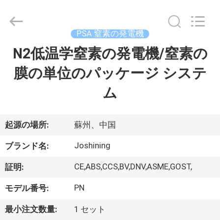
©
2015
-
2026
JoShining
PSA 窒素の発電機
Energy
&
Technology
N2低温学窒素の発電機/窒素の
家
Co.,Ltd.
All
Rights
膜の単位のパッケージ システ
Reserved.
製
ム
品
起源の場所:
蘇州、中国
わ
Joshining
ブランド名:
た
CE,ABS,CCS,BV,DNV,ASME,GOST,
証明:
し
PN
モデル番号:
た
最小注文数量:
1 セット