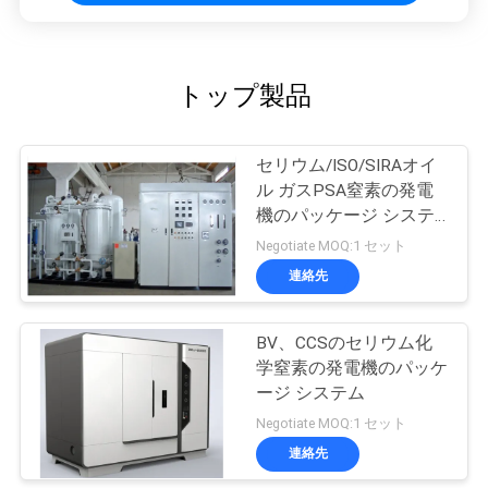
トップ製品
セリウム/ISO/SIRAオイ
ル ガスPSA窒素の発電
機のパッケージ システ
ム
Negotiate MOQ:1 セット
連絡先
BV、CCSのセリウム化
学窒素の発電機のパッケ
ージ システム
Negotiate MOQ:1 セット
連絡先