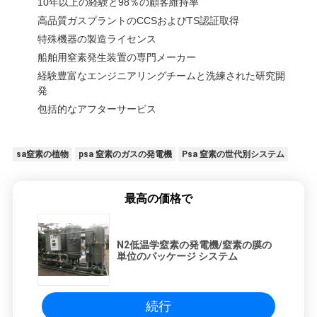
10年以上の経験と98％の顧客維持率
高品質ガスプラントのCCSおよびTS認証取得
特殊機器の製造ライセンス
船舶用窒素発生装置の専門メーカー
経験豊富なエンジニアリングチームと洗練された研究開
発
包括的なアフターサービス
sa窒素の植物
psa 窒素のガスの発電機
Psa 窒素の世代別システム
最高の価格で
N2低温学窒素の発電機/窒素の膜の
単位のパッケージ システム
続行