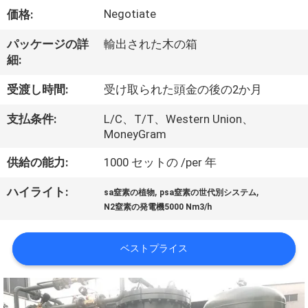
ち
Negotiate
価格:
に
パッケージの詳
輸出された木の箱
つ
細:
い
受渡し時間:
受け取られた頭金の後の2か月
て
支払条件:
L/C、T/T、Western Union、
MoneyGram
工
供給の能力:
1000 セットの /per 年
場
,
,
ハイライト:
sa窒素の植物
psa窒素の世代別システム
見
N2窒素の発電機5000 Nm3/h
学
ベストプライス
品