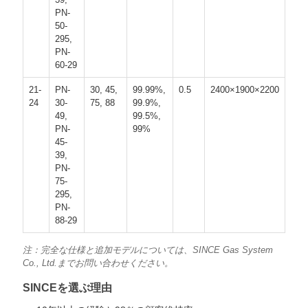
PN-
50-
295,
PN-
60-29
21-
PN-
30, 45,
99.99%,
0.5
2400×1900×2200
24
30-
75, 88
99.9%,
49,
99.5%,
PN-
99%
45-
39,
PN-
75-
295,
PN-
88-29
注：完全な仕様と追加モデルについては、SINCE Gas System
Co., Ltd.までお問い合わせください。
SINCEを選ぶ理由