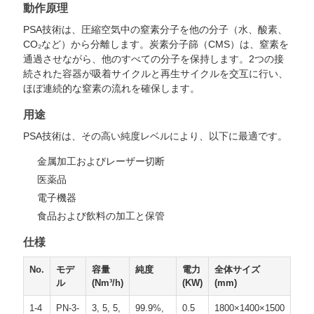
動作原理
ュ
PSA技術は、圧縮空気中の窒素分子を他の分子（水、酸素、
ー
CO₂など）から分離します。炭素分子篩（CMS）は、窒素を
通過させながら、他のすべての分子を保持します。2つの接
ス
続された容器が吸着サイクルと再生サイクルを交互に行い、
ほぼ連続的な窒素の流れを確保します。
用途
事
PSA技術は、その高い純度レベルにより、以下に最適です。
件
金属加工およびレーザー切断
医薬品
引
電子機器
食品および飲料の加工と保管
金
仕様
を
No.
モデ
容量
純度
電力
全体サイズ
求
ル
(Nm³/h)
(KW)
(mm)
め
1-4
PN-3-
3, 5, 5,
99.9%,
0.5
1800×1400×1500