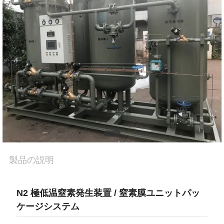
質
管
理
お
問
い
合
わ
製品の説明
せ
N2 極低温窒素発生装置 / 窒素膜ユニットパッ
ケージシステム
ニ