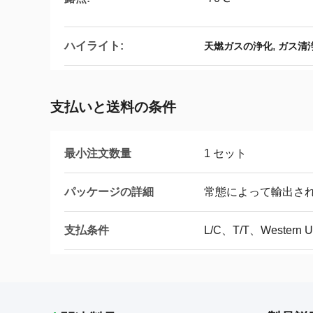
ハイライト:
,
天燃ガスの浄化
ガス清
支払いと送料の条件
最小注文数量
1 セット
パッケージの詳細
常態によって輸出さ
支払条件
L/C、T/T、Western 