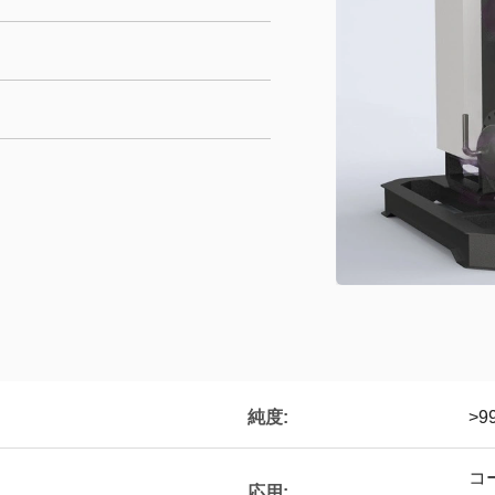
純度:
>9
コ
応用: