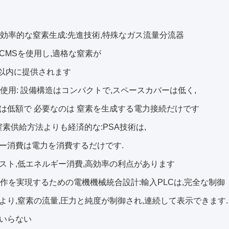
利で効率的な窒素生成:先進技術,特殊なガス流量分流器
CMSを使用し,適格な窒素が
0分以内に提供されます
利な使用: 設備構造はコンパクトで,スペースカバーは低く,
は低額で 必要なのは 窒素を生成する電力接続だけです
の窒素供給方法よりも経済的な:PSA技術は,
ー消費は電力を消費するだけです.
スト,低エネルギー消費,高効率の利点があります
動操作を実現するための電機機械統合設計:輸入PLCは,完全な制御
より,窒素の流量,圧力と純度が制御され,連続して表示できます.
いらない