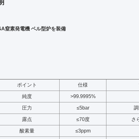
明
SA窒素発電機 ベル型炉を装備
ポイント
仕様
純度
>99.9995%
圧力
≤5bar
調
露点
≤70度
さ
酸素量
≤3ppm