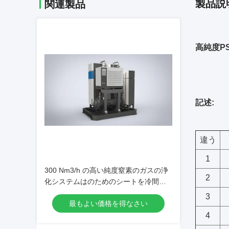
製品説
関連製品
高純度P
記述:
違う
1
300 Nm3/h の高い純度窒素のガスの浄
2
化システムはのためのシートを冷間圧
延します
3
最もよい価格を得なさい
4