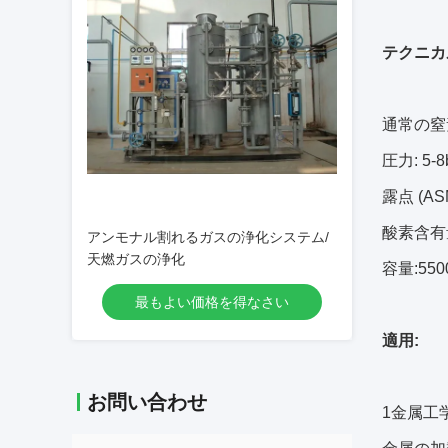
テクニカ
通常の窒
圧力: 5-8
露点 (AS
酸素含有量
アンモナル割れるガスの浄化システム/
天燃ガスの浄化
容量:550
最もよい価格を得なさい
適用:
お問い合わせ
1金属工