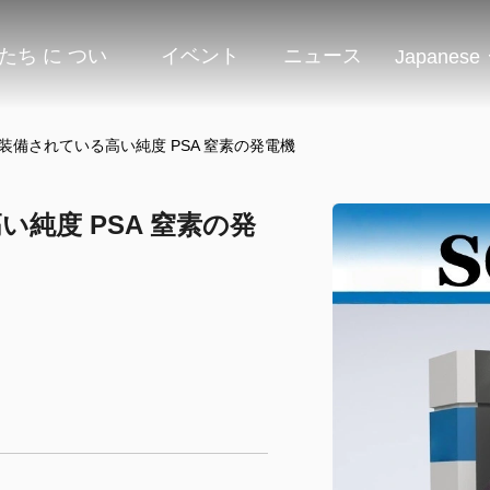
たち に つい
イベント
ニュース
Japanese
装備されている高い純度 PSA 窒素の発電機
純度 PSA 窒素の発