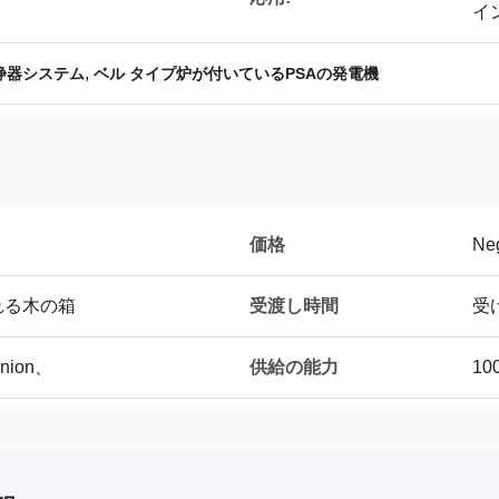
イ
,
浄器システム
ベル タイプ炉が付いているPSAの発電機
価格
Neg
受渡し時間
れる木の箱
受
供給の能力
Union、
10