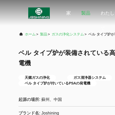
家
製品
わたし
て
ホーム
>
製品
>
ガスの浄化システム
>
ベル タイプ炉が
ベル タイプ炉が装備されている高い
電機
天燃ガスの浄化
ガス清浄器システム
ベル タイプ炉が付いているPSAの発電機
起源の場所:
蘇州、中国
ブランド名:
Joshining