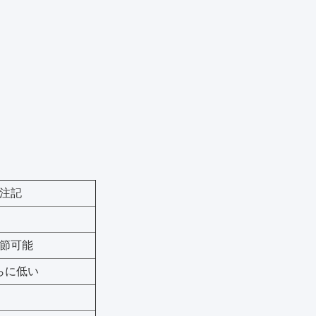
注記
節可能
らに低い