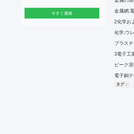
金属の加
金属網,
今すぐ連絡
2化学お
化学,ウ
プラスチ
3電子工業
ピーク溶
電子銅テ
タグ：