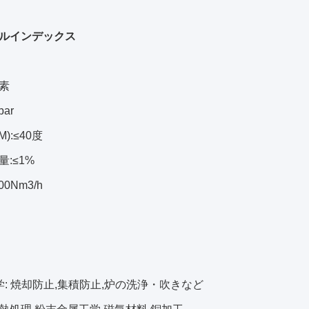
ルインデックス
素
bar
M):≤40度
:≤1%
00Nm3/h
学: 焼却防止,集積防止,炉の洗浄・吹きなど