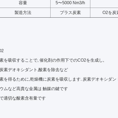
容量
5〜5000 Nm3/h
製造方法
プラス炭素
O2を
O2
素を吸収することで, 催化剤の作用下でのCO2を生成し,
炭素デオキシダント,酸素を除去など
素を得るために,乾燥機に炭素を吸収します. 炭素デオキシダン
ウムなど高貴な金属は 触媒の鍵です
で適切な酸素含有量です