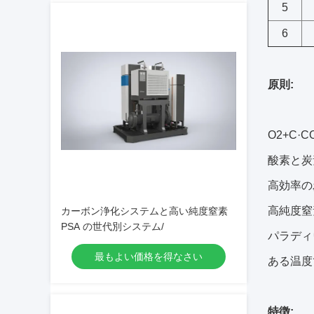
5
6
原則:
O2+C·C
酸素と炭
高効率の
高純度窒
カーボン浄化システムと高い純度窒素
PSA の世代別システム/
パラディ
最もよい価格を得なさい
ある温度
特徴: