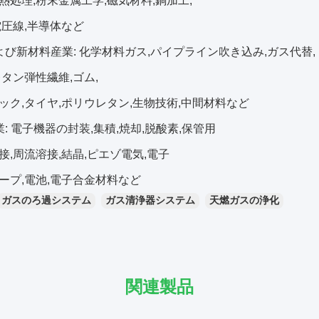
熱処理,粉末金属工学,磁気材料,銅加工,
電圧線,半導体など
よび新材料産業: 化学材料ガス,パイプライン吹き込み,ガス代替,
レタン弾性繊維,ゴム,
ック,タイヤ,ポリウレタン,生物技術,中間材料など
: 電子機器の封装,集積,焼却,脱酸素,保管用
接,周流溶接,結晶,ピエゾ電気,電子
ープ,電池,電子合金材料など
ガスのろ過システム
ガス清浄器システム
天燃ガスの浄化
関連製品