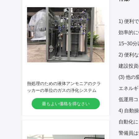
1) 便
効率的に
15~3
2) 便
建設投資
(3) 他
熱処理のための液体アンモニアのクラ
エネルギ
ッカーの単位のガスの浄化システム
低運用コ
最もよい価格を得なさい
4) 自
自動化に
警備員は