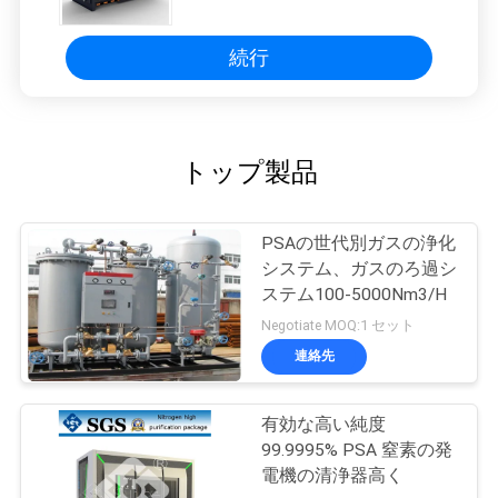
続行
トップ製品
PSAの世代別ガスの浄化
システム、ガスのろ過シ
ステム100-5000Nm3/H
Negotiate MOQ:1 セット
連絡先
有効な高い純度
99.9995% PSA 窒素の発
電機の清浄器高く