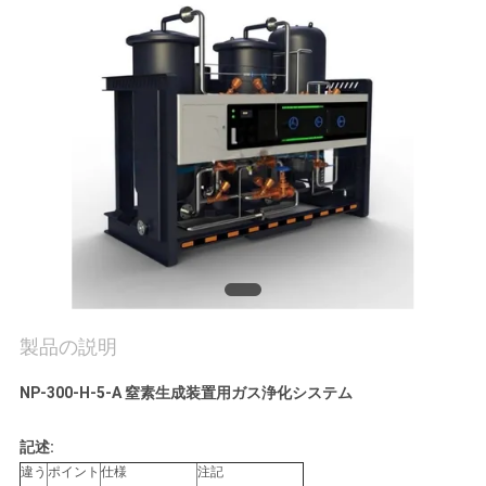
質
管
理
お
問
い
合
わ
製品の説明
せ
NP-300-H-5-A 窒素生成装置用ガス浄化システム
記述:
ニ
違う
ポイント
仕様
注記