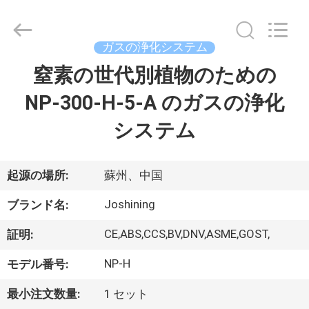
©
2015
-
2026
JoShining
ガスの浄化システム
Energy
&
Technology
窒素の世代別植物のための
家
Co.,Ltd.
All
Rights
NP-300-H-5-A のガスの浄化
Reserved.
製
システム
品
起源の場所:
蘇州、中国
わ
Joshining
ブランド名:
た
CE,ABS,CCS,BV,DNV,ASME,GOST,
証明:
し
NP-H
モデル番号:
た
最小注文数量:
1 セット