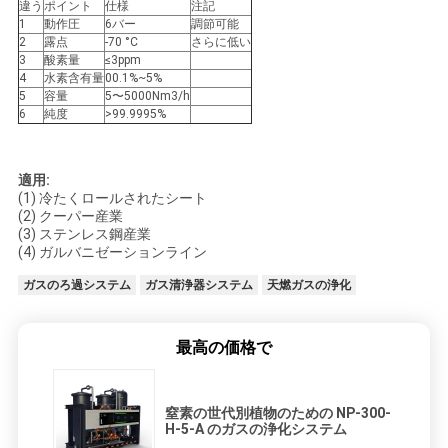
違う
ポイント
仕様
注記
ラ
1
動作圧
6バー
調節可能
2
露点
-70 °C
さらに低い
3
酸素量
≤3ppm
イ
4
水素含有量
00.1%~5%
5
容量
5〜5000Nm3/h
バ
6
純度
>99.9995%
シ
適用:
ー
(1) 冷たくロールされたシート
(2) クーパー産業
ポ
(3) ステンレス鋼産業
(4) ガルバニゼーションライン
リ
ガスのろ過システム
ガス清浄器システム
天燃ガスの浄化
シ
ー
最高の価格で
窒素の世代別植物のための NP-300-
H-5-A のガスの浄化システム