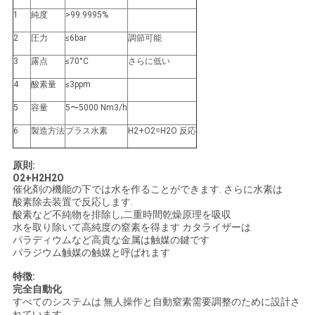
ュ
1
純度
>99.9995%
ー
2
圧力
≤6bar
調節可能
3
露点
≤70°C
さらに低い
ス
4
酸素量
≤3ppm
5
容量
5〜5000 Nm3/h
事
6
製造方法
プラス水素
H2+O2=H2O 反応
件
原則:
O2+H2H2O
催化剤の機能の下では水を作ることができます. さらに水素は
引
酸素除去装置で反応します.
酸素など不純物を排除し,二重時間乾燥原理を吸収
金
水を取り除いて高純度の窒素を得ます カタライザーは
パラディウムなど高貴な金属は触媒の鍵です
を
パラジウム触媒の触媒と呼ばれます
特徴:
求
完全自動化
すべてのシステムは 無人操作と自動窒素需要調整のために設計さ
め
れています