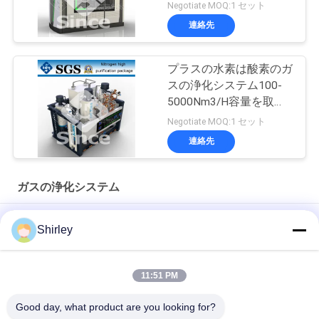
Negotiate MOQ:1 セット
連絡先
プラスの水素は酸素のガ
スの浄化システム100-
5000Nm3/H容量を取除
く
Negotiate MOQ:1 セット
連絡先
ガスの浄化システム
99.9995% 純度窒素の発電機装置のガスのろ過システム
Shirley
カーボン浄化システムと高い純度窒素 PSA の世代別システム/
11:51 PM
熱処理のための液体アンモニアのクラッカーの単位のガスの浄
化システム
Good day, what product are you looking for?