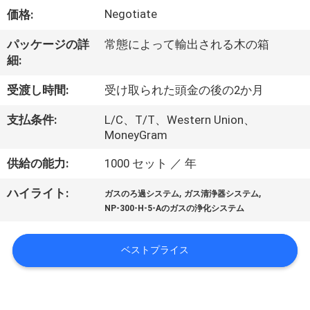
ち
Negotiate
価格:
に
パッケージの詳
常態によって輸出される木の箱
つ
細:
い
受渡し時間:
受け取られた頭金の後の2か月
て
支払条件:
L/C、T/T、Western Union、
MoneyGram
工
供給の能力:
1000 セット ／ 年
場
,
,
ハイライト:
ガスのろ過システム
ガス清浄器システム
見
NP-300-H-5-Aのガスの浄化システム
学
ベストプライス
品