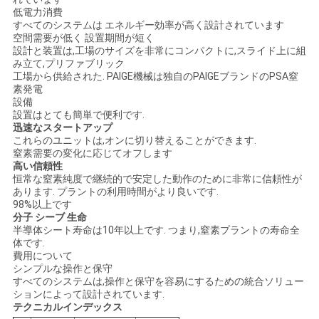
低電力消費
て
すべてのシステムは エネルギー効率が高く設計されています
空間需要が低く 設置期間が短く
く
設計と装置は,工場のサイズを非常にコンパクトに,スライド上に組
み立て,プリファブリック
だ
工場から供給された. PAIGE機械は独自のPAIGEブランドのPSA窒
素発電
設備
さ
設置はとても簡単で便利です.
迅速なスタートアップ
い
これらのユニットは,オンに切り替えることができます.
窒素需要の変化に応じてオフします
高い信頼性
恒常な窒素純度で継続的で安定した動作のために非常に信頼性が
NEWS
あります. プラントの利用時間がより良いです.
98%以上です
分子 シーブ 生命
地
半導体シート寿命は10年以上です. つまり,窒素プラントの寿命全
体です.
費用について
図
シンプルな操作と保守
すべてのシステムは,操作と保守を容易にするための統合ソリュー
ションによって設計されています.
プ
テクニカルインデックス