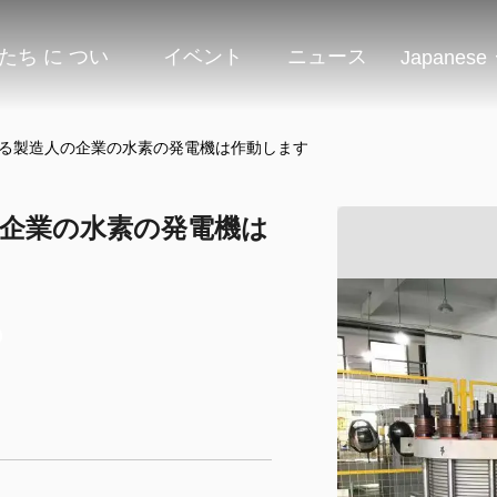
たち に つい
イベント
ニュース
Japanese
たる製造人の企業の水素の発電機は作動します
の企業の水素の発電機は