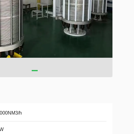
2000NM3/h
kW