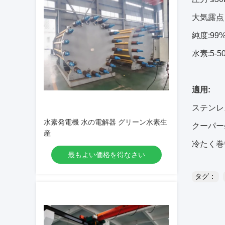
大気露点 
純度:99%
水素:5-5
適用:
ステンレ
水素発電機 水の電解器 グリーン水素生
クーパー
産
冷たく巻
最もよい価格を得なさい
タグ：