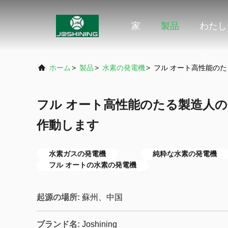
家
製品
わたし
て
ホーム
>
製品
>
水素の発電機
>
フル オート高性能の
フル オート高性能のたる製造人
作動します
水素ガスの発電機
純粋な水素の発電機
フル オートの水素の発電機
起源の場所:
蘇州、中国
ブランド名:
Joshining