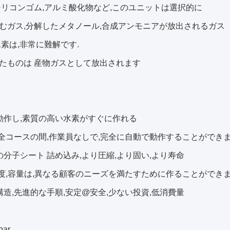
シリコンゴム,アルミ酸化物など,このユニットは選択的に
むガス,分解したメタノール,合成アンモニアが放出されるガス
水素は,非常に難解です.
たものは 産物ガスとして放出されます
動作し,素質の高い水素がすぐに作れる
,全コースの間,作業員なしで,完全に自動で動作することができま
の分子シート 詰め込み,より圧縮,より固い,より寿命
純度,容量は,異なる顧客のニーズを満たすために作ることができま
構造,先進的な手順,安定@安全,少ない投資,低消費量
bar