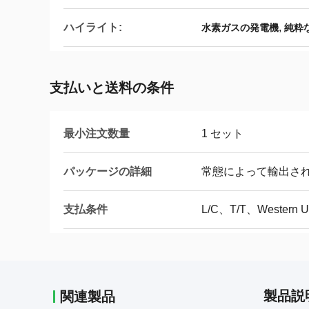
ハイライト:
,
水素ガスの発電機
純粋
支払いと送料の条件
最小注文数量
1 セット
パッケージの詳細
常態によって輸出さ
支払条件
L/C、T/T、Western 
製品説
関連製品