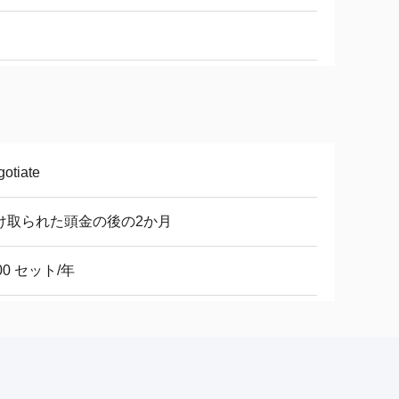
otiate
け取られた頭金の後の2か月
00 セット/年