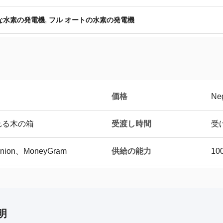
,
な水素の発電機
フル オートの水素の発電機
価格
Neg
受渡し時間
れる木の箱
受
供給の能力
Union、MoneyGram
10
明