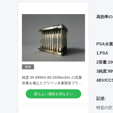
高効率の
PSA水
1.PSA
2容量:10
動画
3純度:99
純度 99.9995% 80-250Nm3/hr の流量
4BV/CCS
容量を備えたグリーン水素製造プラン
トの水電解装置
最もよい価格を得なさい
記述:
特定の圧