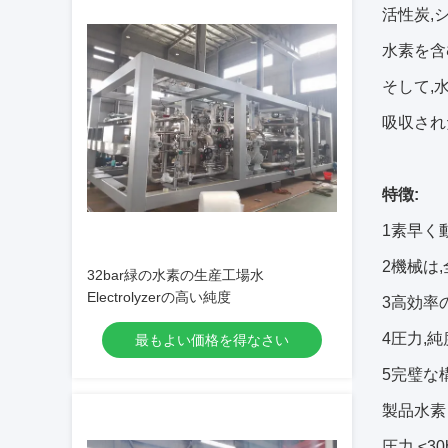
活性炭,
水素を含
そして,
吸収され
特徴:
1素早く
2機械は
32bar緑の水素の生産工場水
Electrolyzerの高い純度
3高効率
4圧力,
最もよい価格を得なさい
5完璧な
製品水素
圧力 ≤30