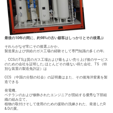
最後の10年の間に、約98%の古い顧客はしっかりとその後選ぶ
それらがなぜ常にその後選ぶかか。
製造業および供給のガス工場の経験そして専門知識の多くの年;
、CCSのTSは質のガス工場および最もよい売り上げ後のサービス
のための会社を証明した; ほとんどその後ない得た会社、TS （特
別な装置の製造免許証）は
CCS （中国の分類の社会）の証明書はまた、その後海洋窒素を製
造できる
発電機。
ベテランのおよび修飾されたエンジニアが団結する優秀な下部組
織の組み立て。
植物の取付けそして使用のための援助の洗練された、発達したR
& Dの翼。