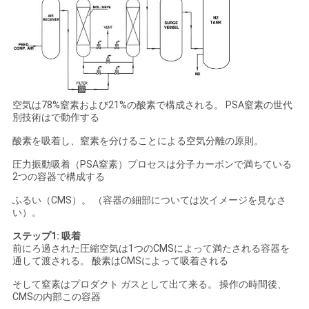
て
く
だ
さ
空気は78%窒素および21%の酸素で構成される。 PSA窒素の世代
別技術はで動作する
い
酸素を吸着し、窒素を分けることによる空気分離の原則。
圧力振動吸着（PSA窒素）プロセスは分子カーボンで満ちている
NEWS
2つの容器で構成する
ふるい（CMS）。 （容器の細部については次イメージを見なさ
い）。
地
ステップ1: 吸着
前にろ過された圧縮空気は1つのCMSによって満たされる容器を
図
通して渡される。 酸素はCMSによって吸着される
そして窒素はプロダクト ガスとして出て来る。 操作の時間後、
プ
CMSの内部この容器