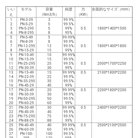
いい
モデル
容量
純度
力
全面的なサイズ（mm）
え
（Nm3/h）
（KW）
1
PN-3-39
3
99.9%
2
PN-5-29
5
99.5%
3
PN-5-295
5
99%
0.5
1800*1400*1500
4
PN-8-295
8
95%
5
PN-5-49
5
99.99%
6
PN-8-39
8
99.9%
7
PN-12-295
12
99.5%
0.5
1800*1400*1800
8
PN-15-29
15
99%
9
PN-10-49
10
99.99%
10
PN-15-39
15
99.9%
11
PN-25-295
25
99.5%
0.5
2000*1700*2250
12
PN-30-39
30
99%
13
PN-15-49
15
99.99%
0.5
2100*1800*2200
14
PN-22-39
22
99.9%
15
PN-35-295
35
99.5%
16
PN-45-29
45
99%
17
PN-20-49
20
99.99%
0.5
2200*1800*2200
18
PN-30-39
30
99.9%
19
PN-50-295
50
99.5%
20
PN-60-29
60
99%
21
PN-30-49
30
99.99%
0.5
2400*1900*2200
22
PN-45-39
45
99.9%
23
PN-75-295
75
99.5%
24
PN-88-29
88
99%
25
PN-40-49
40
99.99%
0.5
2500*2100*2500
26
PN-60-39
60
99.9%
27
PN-100-
100
99.5%