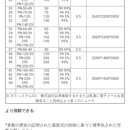
28
295
120
99%
PN-120-29
29
PN-50-49
50
99.99%
30
PN-70-39
70
99.9%
31
PN-120-
120
99.5%
0.5
2600*2200*2850
32
295
140
99%
PN-140-29
33
PN-60-49
60
99.99%
34
PN-90-39
90
99.9%
35
PN-160-
160
99.5%
0.5
2800*2200*2500
36
295
190
99%
PN-190-29
37
PN-80-49
80
99.99%
0.5
38
PN-120-39
120
99.9%
39
PN-200-
200
99.5%
0.5
3200*1400*2800
40
295
250
99%
PN-250-29
41
PN-100-49
100
99.99%
42
PN-140-39
140
99.9%
43
PN-250-
250
99.5%
0.5
3500*1500*2800
44
295
290
99%
PN-290-29
…
…
…
…
…
…
注:ガス システムCo.、株式会社以来連絡するかまたは私達に電子メールを直
接送ること自由なより多くのニュース
より信頼できる:
*多数の歴史の証明された最新式の技術に基づく標準化された空