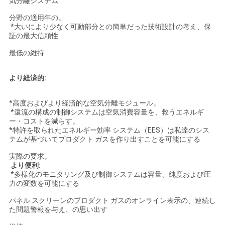
気分離システム
分野の適用年の。
*大いにより少なく可動部分との簡単だった技術設計の考え、保
証の最大信頼性
最低の維持
より経済的:
*高度およびより経済的な空気分離モジュール。
*還流の構成の制御システムは空気消費容量を、救うエネルギ
ー・コストを減らす。
*特許を取られたエネルギー効率 システム（EES）は私達のシス
テムが基づいてプロダクト ガスを作り出すことを可能にする
実際の要求。
より便利:
*多様化のモニタリング及び制御システムは容量、純度および圧
力の変数を可能にする
パネル スクリーンのプロダクト ガスのオンライン表示の、連続し
た問題警報を与え、の思い出す