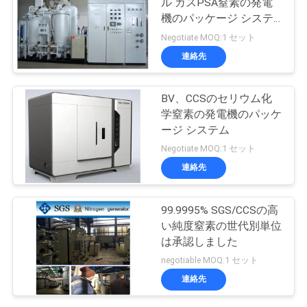
ル ガスPSA窒素の発電
機のパッケージ システ
ム
Negotiate MOQ:1 セット
連絡先
BV、CCSのセリウム化
学窒素の発電機のパッケ
ージ システム
Negotiate MOQ:1 セット
連絡先
99.9995% SGS/CCSの高
い純度窒素の世代別単位
は承認しました
negotiable MOQ:1 セット
連絡先