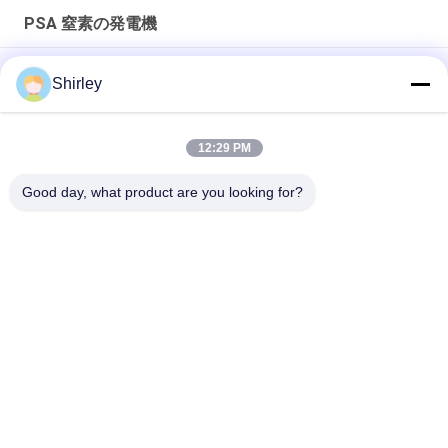
PSA 窒素の発電機
ファイバーレーザー切削のための現場PSA窒素発電機 99.99%純
Shirley
度と90%コスト削減
スマートなサイズ携帯用PSA窒素のガス工場自動化された操作
12:29 PM
窒素の発電機純度99.9995のリチウム電気の企業
Good day, what product are you looking for?
人気カテゴリ
すべて
PSA 窒素の発電機
VSA酸素発生器
VPSAの酸素の発電
PSA酸素発電機
機
圧力酸素チャンバー
膜窒素の発電機