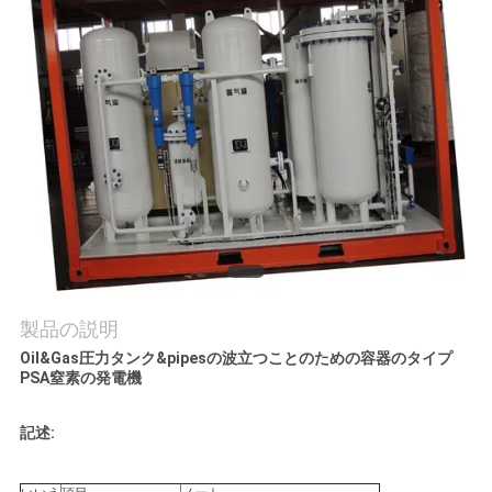
質
管
理
お
問
い
合
製品の説明
わ
Oil&Gas圧力タンク&pipesの波立つことのための容器のタイプ
PSA窒素の発電機
せ
記述:
ニ