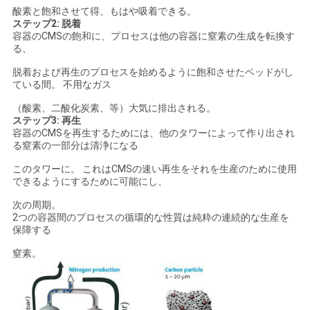
酸素と飽和させて得、もはや吸着できる。
ラ
ステップ2: 脱着
容器のCMSの飽和に、プロセスは他の容器に窒素の生成を転換す
イ
る、
バ
脱着および再生のプロセスを始めるように飽和させたベッドがし
ている間。 不用なガス
シ
（酸素、二酸化炭素、等）大気に排出される。
ステップ3: 再生
ー
容器のCMSを再生するためには、他のタワーによって作り出され
る窒素の一部分は清浄になる
ポ
このタワーに。 これはCMSの速い再生をそれを生産のために使用
リ
できるようにするために可能にし、
次の周期。
シ
2つの容器間のプロセスの循環的な性質は純粋の連続的な生産を
保障する
ー
窒素。