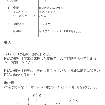
いいえ
項目
ノート
ュ
1
窒素
高い純度99.9995%
2
エネルギー
優秀な省エネ
ー
3
ワーキング・ライフ
>20年
ス
4
操作方法
フル オート
5
証明書
セリウム、TUVは、CCS承認した
事
導入:
件
（1） PSAの技術は何であるか。
PSAの技術は非常に成長した技術で、70年代以来あってしまっ
た。 実際、たくさん
引
PSAの植物は顧客に世界的に役立っている。 私達は顧客に私達の
金
PSAの植物を供給した
56ヶ国。
を
私達は簡単なプロセス図表の使用の下でPSAの技術を説明する。
求
め