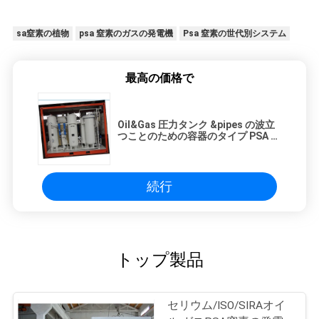
sa窒素の植物
psa 窒素のガスの発電機
Psa 窒素の世代別システム
最高の価格で
Oil&Gas 圧力タンク &pipes の波立
つことのための容器のタイプ PSA 窒
素の発電機
続行
トップ製品
セリウム/ISO/SIRAオイ