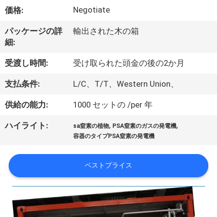
ち
Negotiate
価格:
に
パッケージの詳
輸出された木の箱
つ
細:
い
受渡し時間:
受け取られた頭金の後の2か月
て
支払条件:
L/C、T/T、Western Union、
供給の能力:
1000 セットの /per 年
工
,
,
ハイライト:
場
sa窒素の植物
PSA窒素のガスの発電機
容器のタイプPSA窒素の発電機
見
学
ベストプライス
品