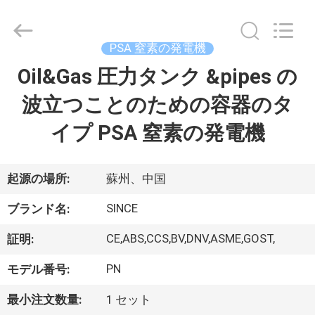
©
2015
-
2026
JoShining
PSA 窒素の発電機
Energy
&
Technology
Oil&Gas 圧力タンク &pipes の
家
Co.,Ltd.
All
Rights
波立つことのための容器のタ
Reserved.
製
イプ PSA 窒素の発電機
品
起源の場所:
蘇州、中国
わ
SINCE
ブランド名:
た
CE,ABS,CCS,BV,DNV,ASME,GOST,
証明:
し
PN
モデル番号:
た
最小注文数量:
1 セット