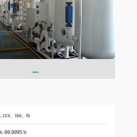
,, ccs、iso、ts
％-99.9995％