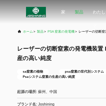
家
製品
わたし
て
ホーム
>
製品
>
PSA 窒素の発電機
>
レーザーの切断窒素
レーザーの切断窒素の発電機装置 P
産の高い純度
sa窒素の植物
psa窒素の世代別システム
Psaシステム窒素の生産の高い純度
起源の場所:
蘇州、中国
ブランド名:
Joshining