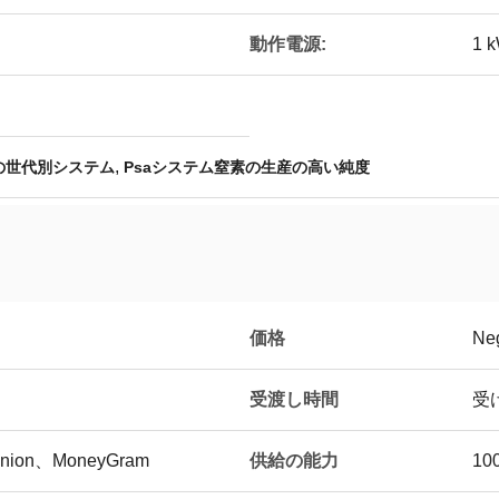
動作電源:
1 
,
素の世代別システム
Psaシステム窒素の生産の高い純度
価格
Neg
受渡し時間
受
供給の能力
Union、MoneyGram
10