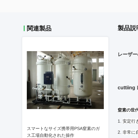
製品説
関連製品
レーザー
cutti
窒素の世代別
1.
安定行
スマートなサイズ携帯用PSA窒素のガ
2.
非常に
ス工場自動化された操作