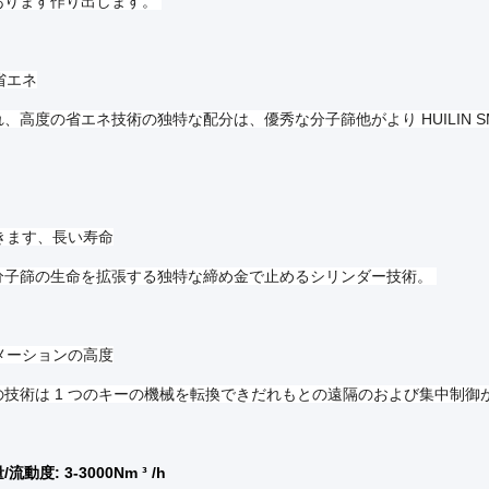
あります作り出します。
省エネ
、高度の省エネ技術の独特な配分は、優秀な分子篩他がより HUILIN SM
きます、長い寿命
分子篩の生命を拡張する独特な締め金で止めるシリンダー技術。
メーションの高度
の技術は 1 つのキーの機械を転換できだれもとの遠隔のおよび集中制御
動度: 3-3000Nm ³ /h