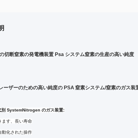
明
の切断窒素の発電機装置 Psa システム窒素の生産の高い純度
ing レーザーのための高い純度の PSA 窒素システム/窒素のガス装
 SystemNitrogen のガス装置:
きます、長い寿命
自動化された操作