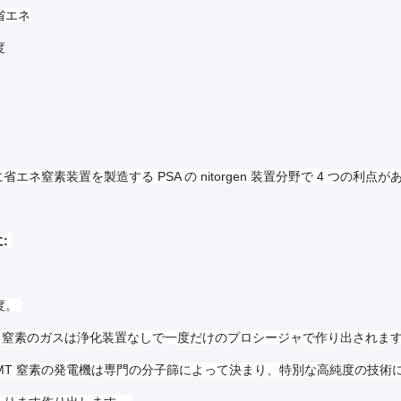
省エネ
度
省エネ窒素装置を製造する PSA の nitorgen 装置分野で 4 つの利点
:
度。
95% 窒素のガスは浄化装置なしで一度だけのプロシージャで作り出されま
N SMT 窒素の発電機は専門の分子篩によって決まり、特別な高純度の技術によ