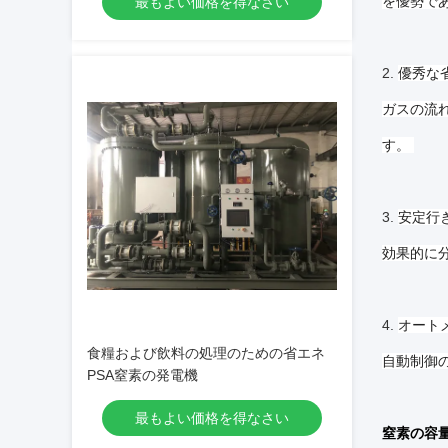
を優勢で
最もよい価格を得なさい
2.
優秀な
ガスの流れ
す。
3.
安定行
効果的に
4.
オート
食糧および飲料の処理のための省エネ
自動制御
PSA窒素の発電機
最もよい価格を得なさい
窒素の容量/流