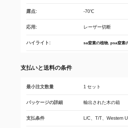
露点:
-70℃
応用:
レーザー切断
ハイライト:
,
sa窒素の植物
psa窒
支払いと送料の条件
最小注文数量
1 セット
パッケージの詳細
輸出された木の箱
支払条件
L/C、T/T、Western 