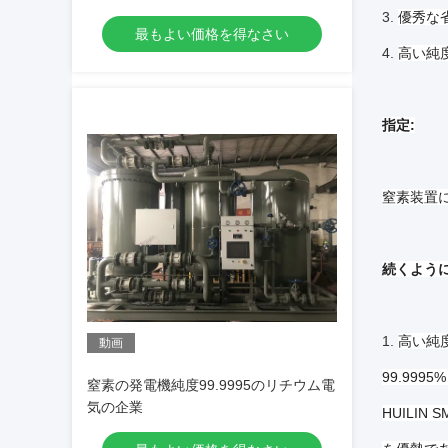
3.
優秀な
最もよい価格を得なさい
4.
高い純
指定:
窒素装置に
続くように
1.
高い純
動画
99.99
窒素の発電機純度99.9995のリチウム電
気の企業
HUILI