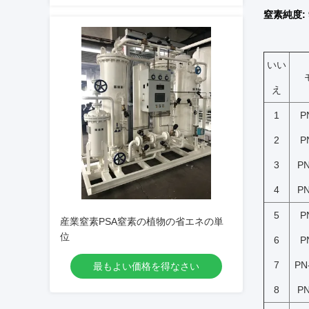
窒素純度: 9
いい
え
1
P
2
P
3
PN
4
PN
5
P
産業窒素PSA窒素の植物の省エネの単
位
6
P
7
PN
最もよい価格を得なさい
8
PN