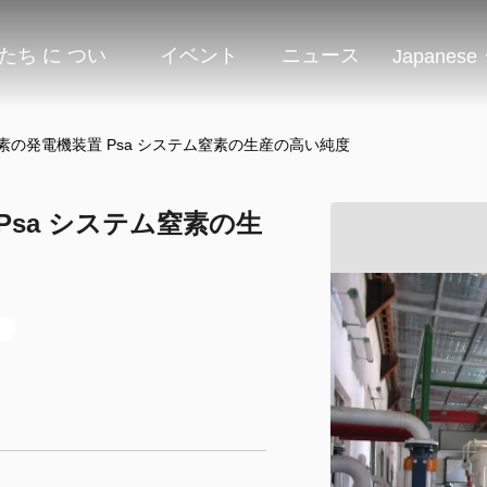
たち に つい
イベント
ニュース
Japanese
の発電機装置 Psa システム窒素の生産の高い純度
sa システム窒素の生