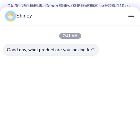
GA-90-250 地図書- Copco 窒素の空気圧縮機高い信頼性 110 の
PSI の
Shirley
高く有効な Ingersoll のランド窒素システム空気圧縮機の省エネ
7:41 AM
高く強力な携帯用クインシー窒素の空気圧縮機最高の 100 つの
PSI 350CFH
Good day, what product are you looking for?
人気カテゴリ
すべて
PSA 窒素の発電機
VSA酸素発生器
VPSAの酸素の発電
PSA酸素発電機
機
圧力酸素チャンバー
膜窒素の発電機
アンモナル クラッカ
水素の発電機