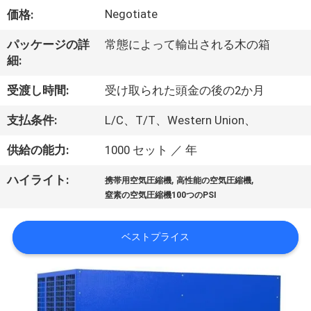
ち
Negotiate
価格:
に
パッケージの詳
常態によって輸出される木の箱
つ
細:
い
受渡し時間:
受け取られた頭金の後の2か月
て
支払条件:
L/C、T/T、Western Union、
供給の能力:
1000 セット ／ 年
工
,
,
ハイライト:
場
携帯用空気圧縮機
高性能の空気圧縮機
窒素の空気圧縮機100つのPSI
見
学
ベストプライス
品