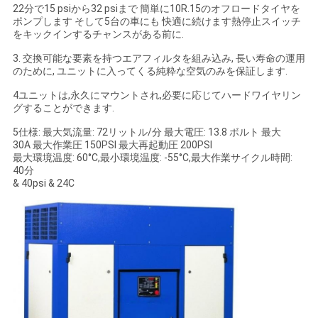
22分で15 psiから32 psiまで 簡単に10R.15のオフロードタイヤを
ュ
ポンプします そして5台の車にも 快適に続けます熱停止スイッチ
をキックインするチャンスがある前に.
ー
3. 交換可能な要素を持つエアフィルタを組み込み, 長い寿命の運用
ス
のために, ユニットに入ってくる純粋な空気のみを保証します.
4ユニットは,永久にマウントされ,必要に応じてハードワイヤリン
グすることができます.
事
5仕様: 最大気流量: 72リットル/分 最大電圧: 13.8 ボルト 最大
30A 最大作業圧 150PSI 最大再起動圧 200PSI
件
最大環境温度: 60°C,最小環境温度: -55°C,最大作業サイクル時間:
40分
& 40psi & 24C
引
金
を
求
め