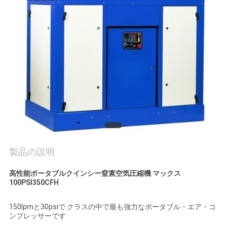
質
管
理
お
問
い
合
製品の説明
わ
高性能ポータブルクインシー窒素空気圧縮機 マックス
せ
100PSI350CFH
150lpmと30psiで クラスの中で最も強力なポータブル・エア・コ
ニ
ンプレッサーです