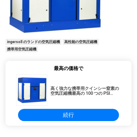
て
く
だ
ingersoll のランドの空気圧縮機
高性能の空気圧縮機
さ
携帯用空気圧縮機
い
最高の価格で
NEWS
高く強力な携帯用クインシー窒素の
空気圧縮機最高の 100 つの PSI
地
350CFH
図
続行
プ