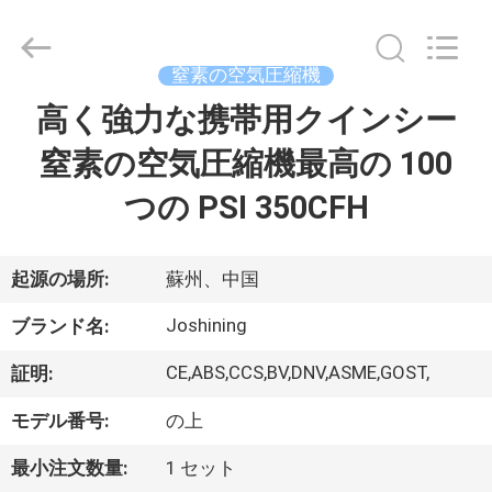
©
2015
-
2026
JoShining
窒素の空気圧縮機
Energy
&
Technology
高く強力な携帯用クインシー
家
Co.,Ltd.
All
Rights
窒素の空気圧縮機最高の 100
Reserved.
製
つの PSI 350CFH
品
起源の場所:
蘇州、中国
わ
Joshining
ブランド名:
た
CE,ABS,CCS,BV,DNV,ASME,GOST,
証明:
し
モデル番号:
の上
た
最小注文数量:
1 セット