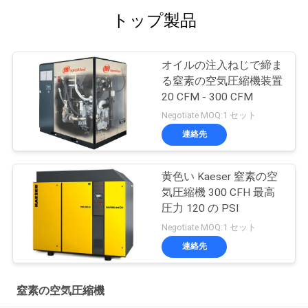
ラ
トップ製品
イ
オイルの注入ねじで締ま
バ
る窒素の空気圧縮機装置
20 CFM - 300 CFM
シ
Negotiate MOQ:1 セット
ー
連絡先
ポ
黄色い Kaeser 窒素の空
リ
気圧縮機 300 CFH 最高
シ
圧力 120 の PSI
Negotiate MOQ:1 セット
ー
連絡先
窒素の空気圧縮機